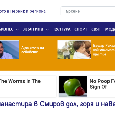
ото в Перник и региона
БИЗНЕС
ЖЪЛТИНИ
КУЛТУРА
СПОРТ
СВЯТ
МОД
Башар Рахал
Азис скочи на
най-голямот
гейовете
щастие
The Worms In The
No Poop Fo
Sign Of
анастира в Смиров дол, горя и наве