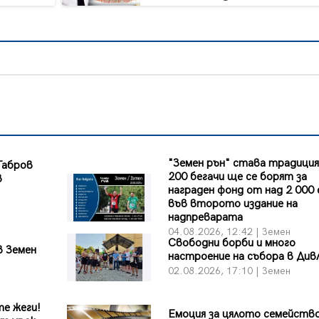
"Земен рън" става традиция
Габров
200 бегачи ще се борят за
в
награден фонд от над 2 000
във второто издание на
надпреварата
04.08.2026, 12:42 | Земен
Свободни борби и много
в Земен
настроение на събора в Див
02.08.2026, 17:10 | Земен
те жеги!
Емоция за цялото семейств