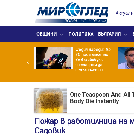
Актуалн
ОБЩИНИ
ПОЛИТИКА
БЪЛГАРИЯ
ка уби
Съдия нареди: До
ирите си деца с
90 часа месечно
ощта на баба
във фейсбук и
 след което се
инстаграм за
оуби
непълнолетни
One Teaspoon And All 
Body Die Instantly
Пожар в работилница на м
Садовик