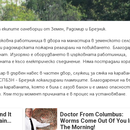
т екипите огнеборци от Земен, Радомир и Брезник.
църковна работилница в двора на манастира в земенското сел
 и радомирската пожарна реагирали на повикването. Благода
гнат. Изгоряло е оборудването в църковната работилница,
ната е късо електрическо съединение. Няма пострадали хора
ожар в дървен навес в частен двор, служещ за сянка на карава
ПБЗН – Брезник локализирали пламъците. Благодарение на 
а караваната, която е била с газов балон и е имало опаснос
н. Към този момент причината е в процес на установяване.
nd It
Doctor From Columbus:
in...
Worms Come Out Of You I
The Morning!