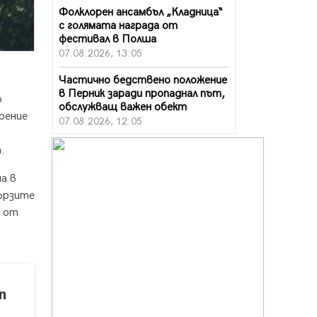
Фолклорен ансамбъл „Кладница“
с голямата награда от
фестивал в Полша
07.08.2026, 13:05
Частично бедствено положение
в Перник заради пропаднал път,
о
обслужващ важен обект
рение
07.08.2026, 12:05
Да отговорим на жегите с филм
.
под звездите днес и утре
07.08.2026, 10:21
на в
бързите
Първите крачки в помощ на
т от
пенсионерите в Перник, вече са
факт
07.08.2026, 09:18
Пак ограничават камионите по
магистралите в петък и неделя.
n
Ето обходните маршрути
07.08.2026, 07:55