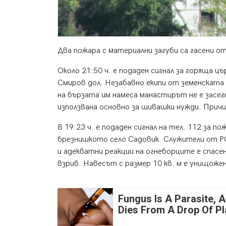
Два пожара с материални загуби са гасени о
Около 21:50 ч. е подаден сигнал за горяща 
Смиров дол. Незабавно екипи от земенската
на бързата им намеса манастирът не е засе
използвана основно за шивашки нужди. Причи
В 19:23 ч. е подаден сигнал на тел. 112 за п
брезнишкото село Садовик. Служители от РС
и адекватни реакции на огнеборците е спасен
взрив. Навесът с размер 10 кв. м е унищоже
Fungus Is A Parasite, A
Dies From A Drop Of Pla