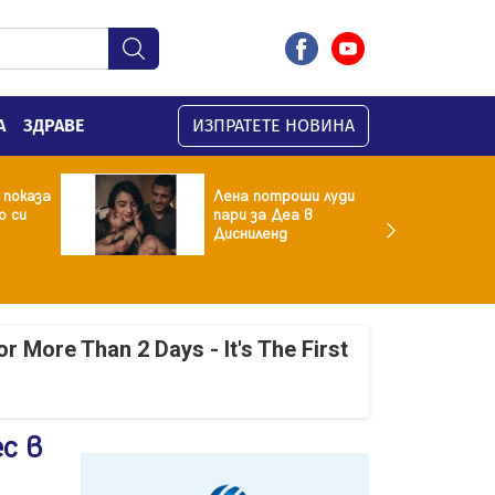
А
ЗДРАВЕ
ИЗПРАТЕТЕ НОВИНА
 показа
Лена потроши луди
о си
пари за Деа в
Дисниленд
r More Than 2 Days - It's The First
с в