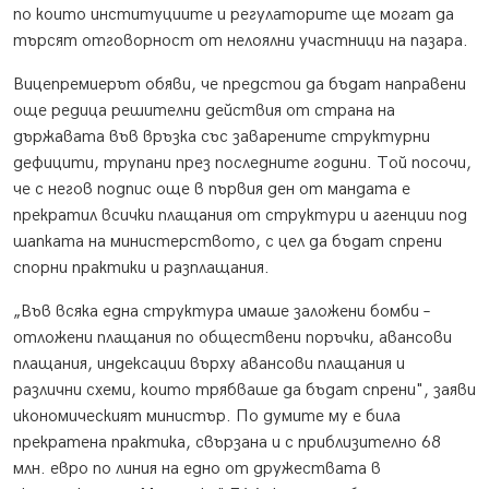
по които институциите и регулаторите ще могат да
търсят отговорност от нелоялни участници на пазара.
Вицепремиерът обяви, че предстои да бъдат направени
още редица решителни действия от страна на
държавата във връзка със заварените структурни
дефицити, трупани през последните години. Той посочи,
че с негов подпис още в първия ден от мандата е
прекратил всички плащания от структури и агенции под
шапката на министерството, с цел да бъдат спрени
спорни практики и разплащания.
„Във всяка една структура имаше заложени бомби –
отложени плащания по обществени поръчки, авансови
плащания, индексации върху авансови плащания и
различни схеми, които трябваше да бъдат спрени", заяви
икономическият министър. По думите му е била
прекратена практика, свързана и с приблизително 68
млн. евро по линия на едно от дружествата в