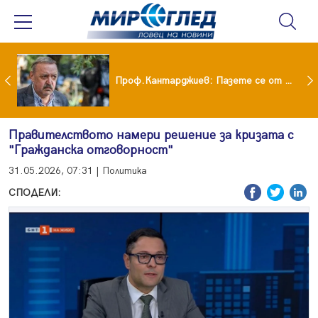
шия си мъж: Беше със 120-килограмова жена! Искаше бърза печалба...
Проф.Кантарджиев: Пазете се от комарите и полово предаваните инфекции
Правителството намери решение за кризата с
"Гражданска отговорност"
31.05.2026, 07:31 | Политика
СПОДЕЛИ: