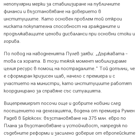
непопулярни мерки за стабилизиране на публичните
финанси и възстановяване на доверието в
институциите. Като основен проблем той открои
ниската покупателна способност на гражданите и
продължаващите ценови дисбаланси при основни стоки и
горива.
По повод на наводненията Пулев заяви: „Държавата –
това са хората. В този тежък момент мобилизираме
целия ресурс в помощ на пострадалите." Той допълни, че
е сформиран кризисен щаб, начело с премиера и с
участието на министри, като институциите работят
координирано за справяне със ситуацията.
Вицепремиерът посочи още и добрите новини след
посещението на делегацията, водена от премиера Румен
Радев в Брюксел: възстановяване на 375 млн. евро по
Плана за възстановяване и устойчивост, напредък по
съдебните реформи и засилено доверие от европейските