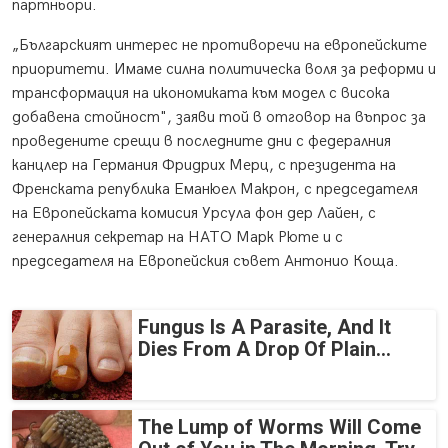
партньори.
„Българският интерес не противоречи на европейските
приоритети. Имаме силна политическа воля за реформи и
трансформация на икономиката към модел с висока
добавена стойност", заяви той в отговор на въпрос за
проведените срещи в последните дни с федералния
канцлер на Германия Фридрих Мерц, с президента на
Френската република Еманюел Макрон, с председателя
на Европейската комисия Урсула фон дер Лайен, с
генералния секретар на НАТО Марк Рюте и с
председателя на Европейския съвет Антонио Коща.
Fungus Is A Parasite, And It
Dies From A Drop Of Plain...
The Lump of Worms Will Come