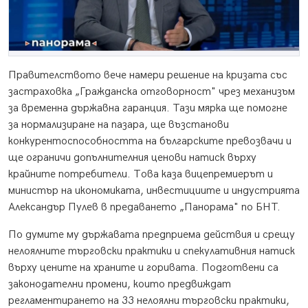
Правителството вече намери решение на кризата със
застраховка „Гражданска отговорност" чрез механизъм
за временна държавна гаранция. Тази мярка ще помогне
за нормализиране на пазара, ще възстанови
конкурентоспособността на българските превозвачи и
ще ограничи допълнителния ценови натиск върху
крайните потребители. Това каза вицепремиерът и
министър на икономиката, инвестициите и индустрията
Александър Пулев в предаването „Панорама" по БНТ.
По думите му държавата предприема действия и срещу
нелоялните търговски практики и спекулативния натиск
върху цените на храните и горивата. Подготвени са
законодателни промени, които предвиждат
регламентирането на 33 нелоялни търговски практики,