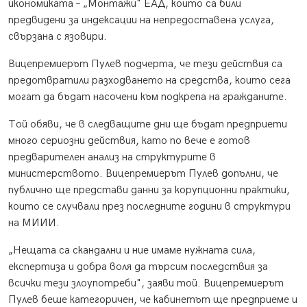
икономиката – „Монтажи" ЕАД, които са били
предвидени за индексации на непредоставена услуга,
свързана с язовири.
Вицепремиерът Пулев подчерта, че тези действия са
предотвратили разходването на средства, които сега
могат да бъдат насочени към подкрепа на гражданите.
Той обяви, че в следващите дни ще бъдат предприети
много сериозни действия, като по вече е готов
предварителен анализ на структурите в
министерството. Вицепремиерът Пулев допълни, че
публично ще представи данни за корупционни практики,
които се случвали през последните години в структури
на МИИИ.
„Нещата са скандални и ние имаме нужната сила,
експертиза и добра воля да търсим последствия за
всички тези злоупотреби", заяви той. Вицепремиерът
Пулев беше категоричен, че кабинетът ще предприеме и