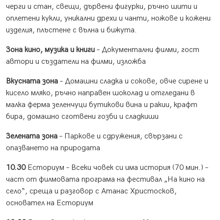
черги и стан, свещи, дървени фигурки, ръчно шити и
оплетени кукли, уникални дрехи и чанти, ножове и кожени
изделия, плъстене с вълна и бижута.
Зона кино, музика и книги
– Документални филми, гост
автори и създатели на филми, изложба
Вкусната зона
– Домашни сладка и сокове, овче сирене и
кисело мляко, ръчно направен шоколад и отгледани в
малка ферма зеленчуци бутикови вина и ракии, крафт
бира, домашно сготвени гозби и сладкиши
Зелената зона
– Паркове и сдружения, свързани с
опазването на природата
10.30
Есториум – Всеки човек си има история (70 мин.) –
част от филмовата програма на фестивал „На кино на
село“, среща и разговор с Атанас Христосков,
основател на Есториум