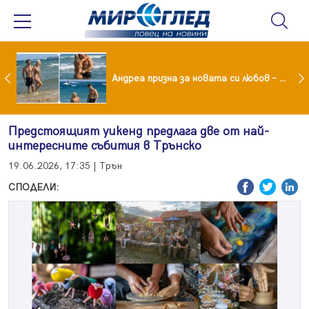
Драма вместо щастие: Звезда от "Татковци" е в болница с високорискова бременност
Андреа призна за новата си любов – руснакът Игор
Предстоящият уикенд предлага две от най-
интересните събития в Трънско
19.06.2026, 17:35 | Трън
СПОДЕЛИ: