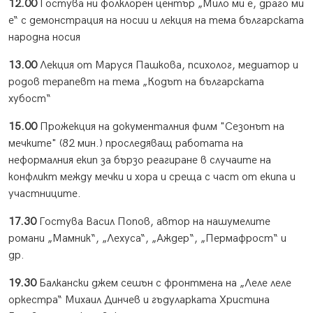
12.00
Гостува ни фолклорен център „Мило ми е, драго ми
е“ с демонстрация на носии и лекция на тема българската
народна носия
13.00
Лекция от Маруся Пашкова, психолог, медиатор и
родов терапевт на тема „Кодът на българската
хубост“
15.00
Прожекция на документалния филм "Сезонът на
мечките" (82 мин.) проследяващ работата на
неформалния екип за бързо реагиране в случаите на
конфликт между мечки и хора и среща с част от екипа и
участниците.
17.30
Гостува Васил Попов, автор на нашумелите
романи „Мамник“, „Лехуса“, „Аждер“, „Пермафрост“ и
др.
19.30
Балкански джем сешън с фронтмена на „Леле леле
оркестра“ Михаил Динчев и гъдуларката Христина