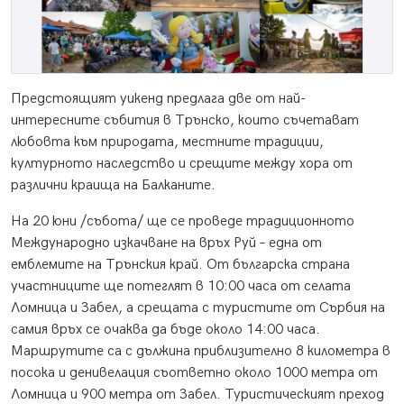
Предстоящият уикенд предлага две от най-
интересните събития в Трънско, които съчетават
любовта към природата, местните традиции,
културното наследство и срещите между хора от
различни краища на Балканите.
На 20 юни /събота/ ще се проведе традиционното
Международно изкачване на връх Руй – една от
емблемите на Трънския край. От българска страна
участниците ще потеглят в 10:00 часа от селата
Ломница и Забел, а срещата с туристите от Сърбия на
самия връх се очаква да бъде около 14:00 часа.
Маршрутите са с дължина приблизително 8 километра в
посока и денивелация съответно около 1000 метра от
Ломница и 900 метра от Забел. Туристическият преход