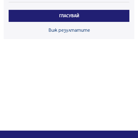
05.08.2026, 15:42
На 95 години почина Лиляна Десова
ГЛАСУВАЙ
05.08.2026, 15:18
Радев: Работи се активно за запазването на
Виж резултатите
средствата по Плана за справедлив преход за
въглищните райони
05.08.2026, 14:57
Звезди от световна сцена в Перник ще пеят на
Пернишката крепост
05.08.2026, 14:01