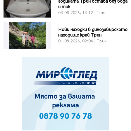
годината Трън остава без вода
и ток
03.08.2026, 13:12 | Трън
Нови находки в динозавърското
находище край Трън
01.08.2026, 09:04 | Трън