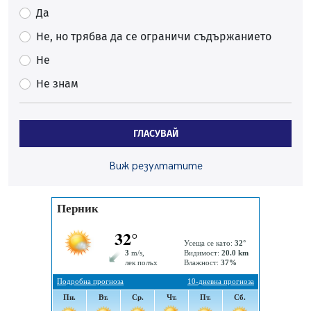
Да
Фолклорен ансамбъл „Кладница“ с голямата награда от
фестивал в Полша
Не, но трябва да се ограничи съдържанието
07.08.2026, 13:05
Не
Частично бедствено положение в Перник заради
Не знам
пропаднал път, обслужващ важен обект
07.08.2026, 12:05
Да отговорим на жегите с филм под звездите днес и
ГЛАСУВАЙ
утре
07.08.2026, 10:21
Виж резултатите
Първите крачки в помощ на пенсионерите в Перник,
вече са факт
07.08.2026, 09:18