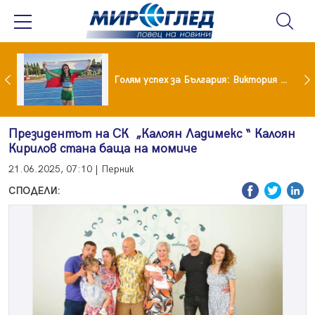
Когато всичко те дразни: тези трикове променят настроението за минути
Голям успех за България: Виктория Ангелова грабна световна титла в тройния скок
Президентът на СК „Калоян Ладимекс “ Калоян
Кирилов стана баща на момиче
21.06.2025, 07:10 | Перник
СПОДЕЛИ: