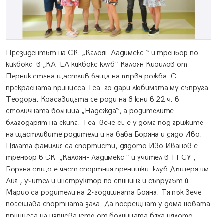
Президентът на СК „Калоян Ладимекс “ и треньор по
кикбокс в „КА ЕЛ кикбокс клуб“ Калоян Кирилов от
Перник стана щастлив баща на първа рожба. С
прекрасната принцеса Теа го дари любимата му съпруга
Теодора. Красавицата се роди на 8 юни в 22 ч. в
столичната болница „Надежда“, а родителите
благодарят на екипа. Теа вече си е у дома под грижите
на щастливите родители и на баба Боряна и дядо Иво.
Цялата фамилия са спортисти, дядото Иво Иванов е
треньор в СК „Калоян- Ладимекс “ и учител в 11 ОУ ,
Боряна също е част спортния пренишки клуб.Дъщеря им
Лия , учител и инструктор по спининг и съпругът й
Марио са родители на 2-годишната Бояна. Тя пък вече
посещава спортната зала. Да посрещнат у дома новата
принцеса на изписването от болницата бяха цялото