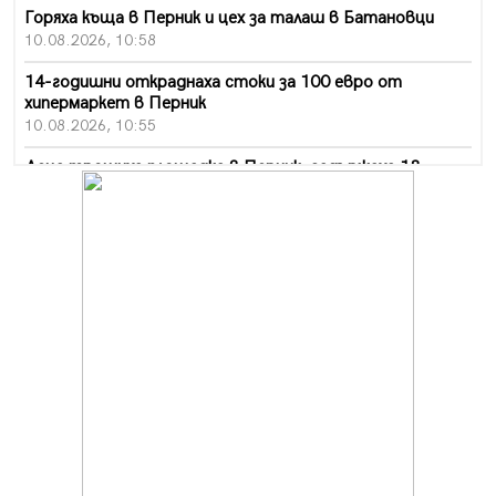
Горяха къща в Перник и цех за талаш в Батановци
10.08.2026, 10:58
14-годишни откраднаха стоки за 100 евро от
хипермаркет в Перник
10.08.2026, 10:55
Деца трошиха площадка в Перник, задържаха 18-
годишен
10.08.2026, 10:52
Мъж рани с нож жена си в Перник, баща би дъщеря си
в Радомир
10.08.2026, 10:47
Кой е 20 000-ия посетител на изложбата на Дали в
Перник
10.08.2026, 08:36
Шестото издание "Пейка" в Перник: Много музика и
настроение
10.08.2026, 08:30