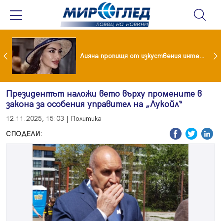
Популярен риалити герой заряза жена си заради друга
Лияна пропищя от изкуствения интелект
Президентът наложи вето върху промените в
закона за особения управител на „Лукойл“
12.11.2025, 15:03 | Политика
СПОДЕЛИ: