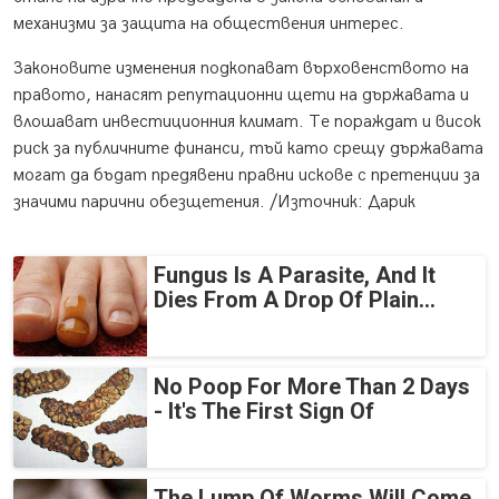
механизми за защита на обществения интерес.
Законовите изменения подкопават върховенството на
правото, нанасят репутационни щети на държавата и
влошават инвестиционния климат. Те пораждат и висок
риск за публичните финанси, тъй като срещу държавата
могат да бъдат предявени правни искове с претенции за
значими парични обезщетения. /Източник: Дарик
Fungus Is A Parasite, And It
Dies From A Drop Of Plain...
No Poop For More Than 2 Days
- It's The First Sign Of
The Lump Of Worms Will Come