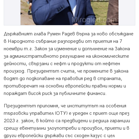
Държавният глава Румен Радев върна за ново обсъждане
в Народното събрание разпоредби от приетия на 7
ноември т.г. Закон за изменение и допълнение на Закона
за административното регулиране на икономическите
дейности, свързани с нефт и продукти от нефтен
произход. Президентът счита, че промените в закона
водят до подкопаване на правовия ред в страната,
противоречат на основни европейски правни норми и
пораждат висок риск за публичните финанси.
Президентът припомня, че институтът на особения
търговски управител (ОТУ) е уреден с приет още през
2023 г. закон, в който са предвидени и редица гаранции
срещу евентуални злоупотреби и произвол, приети и в
други европейски държави със сходен казус с цел