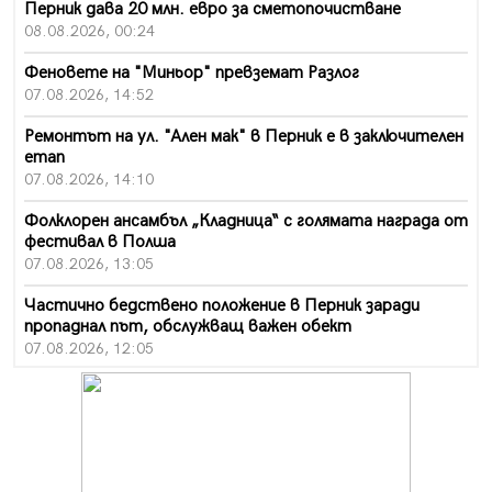
Перник дава 20 млн. евро за сметопочистване
08.08.2026, 00:24
Феновете на "Миньор" превземат Разлог
07.08.2026, 14:52
Ремонтът на ул. "Ален мак" в Перник е в заключителен
етап
07.08.2026, 14:10
Фолклорен ансамбъл „Кладница“ с голямата награда от
фестивал в Полша
07.08.2026, 13:05
Частично бедствено положение в Перник заради
пропаднал път, обслужващ важен обект
07.08.2026, 12:05
Да отговорим на жегите с филм под звездите днес и
утре
07.08.2026, 10:21
Първите крачки в помощ на пенсионерите в Перник,