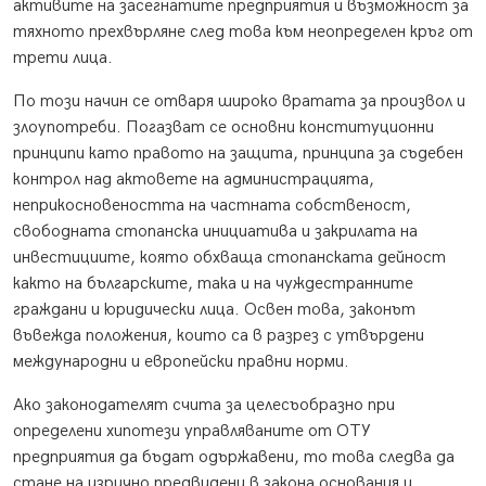
активите на засегнатите предприятия и възможност за
тяхното прехвърляне след това към неопределен кръг от
трети лица.
По този начин се отваря широко вратата за произвол и
злоупотреби. Погазват се основни конституционни
принципи като правото на защита, принципа за съдебен
контрол над актовете на администрацията,
неприкосновеността на частната собственост,
свободната стопанска инициатива и закрилата на
инвестициите, която обхваща стопанската дейност
както на българските, така и на чуждестранните
граждани и юридически лица. Освен това, законът
въвежда положения, които са в разрез с утвърдени
международни и европейски правни норми.
Ако законодателят счита за целесъобразно при
определени хипотези управляваните от ОТУ
предприятия да бъдат одържавени, то това следва да
стане на изрично предвидени в закона основания и