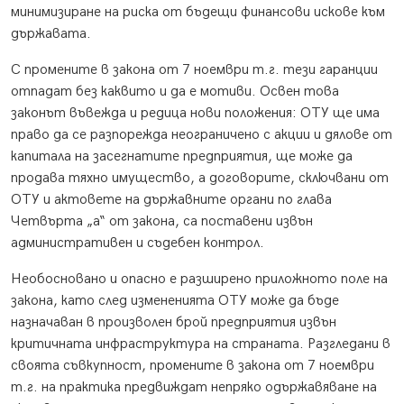
минимизиране на риска от бъдещи финансови искове към
държавата.
С промените в закона от 7 ноември т.г. тези гаранции
отпадат без каквито и да е мотиви. Освен това
законът въвежда и редица нови положения: ОТУ ще има
право да се разпорежда неограничено с акции и дялове от
капитала на засегнатите предприятия, ще може да
продава тяхно имущество, а договорите, сключвани от
ОТУ и актовете на държавните органи по глава
Четвърта „а“ от закона, са поставени извън
административен и съдебен контрол.
Необосновано и опасно е разширено приложното поле на
закона, като след измененията ОТУ може да бъде
назначаван в произволен брой предприятия извън
критичната инфраструктура на страната. Разгледани в
своята съвкупност, промените в закона от 7 ноември
т.г. на практика предвиждат непряко одържавяване на