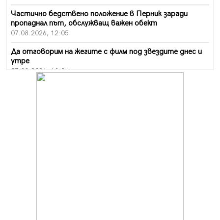
Частично бедствено положение в Перник заради
пропаднал път, обслужващ важен обект
07.08.2026, 12:05
Да отговорим на жегите с филм под звездите днес и
утре
07.08.2026, 10:21
Първите крачки в помощ на пенсионерите в Перник,
вече са факт
07.08.2026, 09:18
Пак ограничават камионите по магистралите в петък
и неделя. Ето обходните маршрути
07.08.2026, 07:55
Ето какво вдъхнови Здравка Евтимова за новата ѝ
книга
07.08.2026, 00:11
Продължава изграждането на нови паркоместа в
Перник