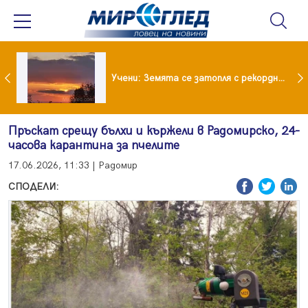
Испания предаде на Германия 70-годишен заподозрян за банков обир
Учени: Земята се затопля с рекордни темпове
Пръскат срещу бълхи и кържели в Радомирско, 24-
часова карантина за пчелите
17.06.2026, 11:33 | Радомир
СПОДЕЛИ: