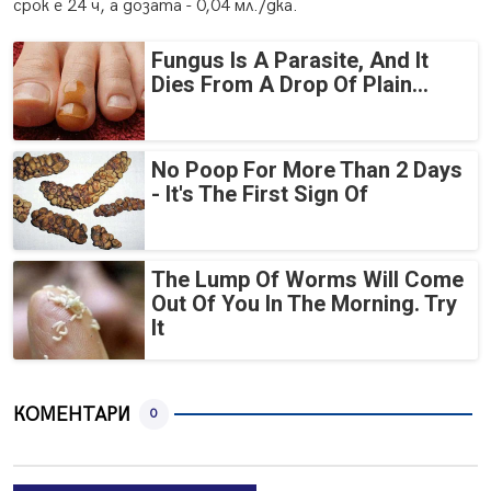
срок е 24 ч, а дозата - 0,04 мл./дка.
Fungus Is A Parasite, And It
Dies From A Drop Of Plain...
No Poop For More Than 2 Days
- It's The First Sign Of
The Lump Of Worms Will Come
Out Of You In The Morning. Try
It
КОМЕНТАРИ
0