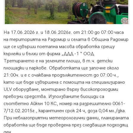
Нa 17.06.2026 г. и 18.06.2026г. от 21:00 до 07:00 часа
на територията на Радомир и селата в Община Радомир
ще се извърши поетапна масова обработка срещу
кърлежи и бълхи от фирма „ДДД -1 “ ООД.
Третирането е на зелените площи, в т.ч. детски
площадки и паркове. Обработката ще започне около
21:00ч. и е с очаквана продължителност до 07:00 ч.,
като ще бъде извършена с помощта на специализирано
ULV оборудване, монтирано върху високопроходими
превозни средства. Използваните биоциди са
съответно Айкън 10 КС, номер на разрешително 0061-
7/12.02.2015г., карантинен срок 24 ч, доза 0,04 мл./дка.
При неблагоприятни метеорологични данни, планираната
обработка ще бъде проведена през следващия подходящ
ден.