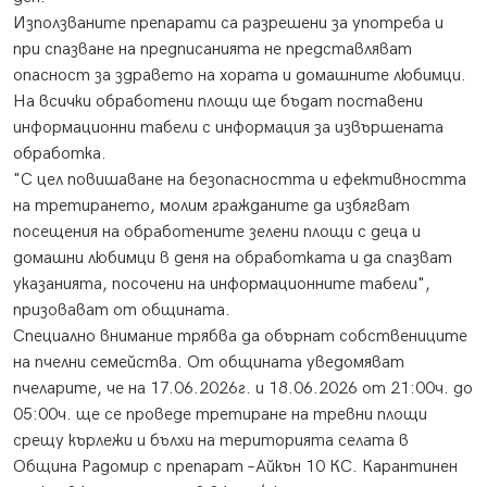
Използваните препарати са разрешени за употреба и
при спазване на предписанията не представляват
опасност за здравето на хората и домашните любимци.
На всички обработени площи ще бъдат поставени
информационни табели с информация за извършената
обработка.
"С цел повишаване на безопасността и ефективността
на третирането, молим гражданите да избягват
посещения на обработените зелени площи с деца и
домашни любимци в деня на обработката и да спазват
указанията, посочени на информационните табели",
призовават от общината.
Специално внимание трябва да обърнат собствениците
на пчелни семейства. От общината уведомяват
пчеларите, че на 17.06.2026г. и 18.06.2026 от 21:00ч. до
05:00ч. ще се проведе третиране на тревни площи
срещу кърлежи и бълхи на територията селата в
Община Радомир с препарат –Айкън 10 КС. Карантинен