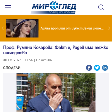
Популярен риалити герой заряза жена си заради друга
Лияна пропищя от изкуствения интелект
Проф. Румяна Коларова: Факт е, Радев има тежко
наследство
30.05.2026, 00:54 | Политика
СПОДЕЛИ: