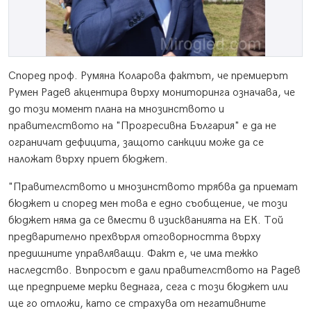
Според проф. Румяна Коларова фактът, че премиерът
Румен Радев акцентира върху мониторинга означава, че
до този момент плана на мнозинството и
правителството на "Прогресивна България" е да не
ограничат дефицита, защото санкции може да се
наложат върху приет бюджет.
"Правителството и мнозинството трябва да приемат
бюджет и според мен това е едно съобщение, че този
бюджет няма да се вмести в изискванията на ЕК. Той
предварително прехвърля отговорността върху
предишните управляващи. Факт е, че има тежко
наследство. Въпросът е дали правителството на Радев
ще предприеме мерки веднага, сега с този бюджет или
ще го отложи, като се страхува от негативните