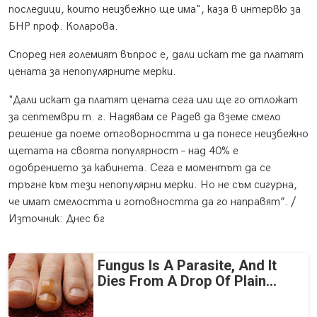
последици, които неизбежно ще има", каза в интервю за
БНР проф. Коларова.
Според нея големият въпрос е, дали искат те да платят
цената за непопулярните мерки.
"Дали искат да платят цената сега или ще го отложат
за септември т. г. Надявам се Радев да вземе смело
решение да поеме отговорността и да понесе неизбежно
щетата на своята популярност – над 40% е
одобрението за кабинета. Сега е моментът да се
тръгне към тези непопулярни мерки. Но не съм сигурна,
че имат смелостта и готовността да го направят”. /
Източник: Днес бг
Fungus Is A Parasite, And It
Dies From A Drop Of Plain...