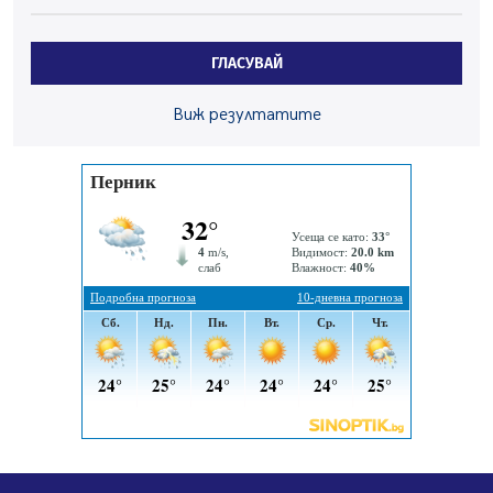
Радев: Работи се активно за запазването на
средствата по Плана за справедлив преход за
ГЛАСУВАЙ
въглищните райони
05.08.2026, 14:57
Виж резултатите
Звезди от световна сцена в Перник ще пеят на
Пернишката крепост
05.08.2026, 14:01
„Топлофикация Перник“ напредва с дигитализацията
на отчетния процес
05.08.2026, 11:48