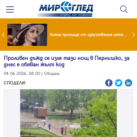
Популярен риалити герой заряза жена си заради друга
Лияна пропищя от изкуствения интелект
Проливен дъжд се изля тази нощ в Пернишко, за
днес е обяван жълт код
04.06.2026, 08:00 | Общини
СПОДЕЛИ: