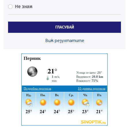
Пернишки експерт за фишинг измамите:
Не знам
Проверявайте съмнителните линкове в bezopasno.net
05.08.2026, 15:42
На 95 години почина Лиляна Десова
ГЛАСУВАЙ
05.08.2026, 15:18
Радев: Работи се активно за запазването на
Виж резултатите
средствата по Плана за справедлив преход за
въглищните райони
05.08.2026, 14:57
Звезди от световна сцена в Перник ще пеят на
Пернишката крепост
05.08.2026, 14:01