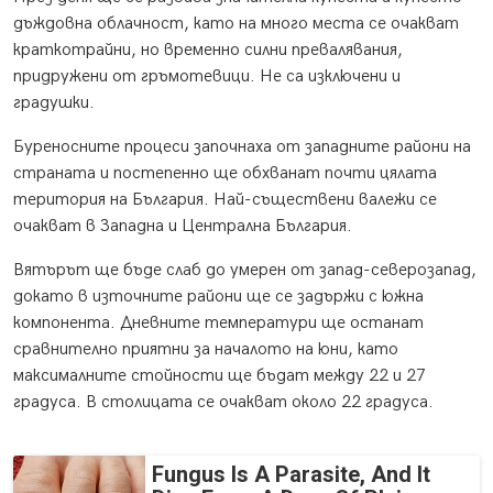
дъждовна облачност, като на много места се очакват
краткотрайни, но временно силни превалявания,
придружени от гръмотевици. Не са изключени и
градушки.
Буреносните процеси започнаха от западните райони на
страната и постепенно ще обхванат почти цялата
територия на България. Най-съществени валежи се
очакват в Западна и Централна България.
Вятърът ще бъде слаб до умерен от запад-северозапад,
докато в източните райони ще се задържи с южна
компонента. Дневните температури ще останат
сравнително приятни за началото на юни, като
максималните стойности ще бъдат между 22 и 27
градуса. В столицата се очакват около 22 градуса.
Fungus Is A Parasite, And It