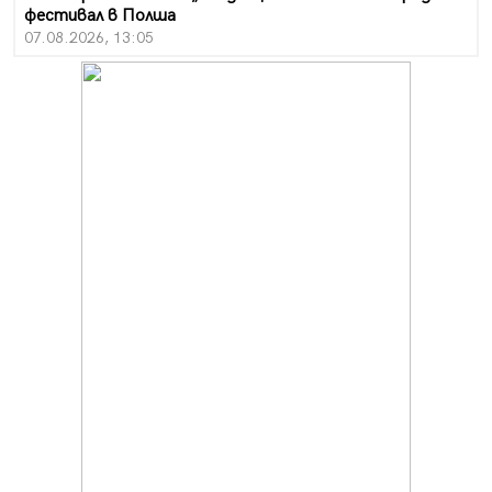
фестивал в Полша
07.08.2026, 13:05
Частично бедствено положение в Перник заради
пропаднал път, обслужващ важен обект
07.08.2026, 12:05
Да отговорим на жегите с филм под звездите днес и
утре
07.08.2026, 10:21
Първите крачки в помощ на пенсионерите в Перник,
вече са факт
07.08.2026, 09:18
Пак ограничават камионите по магистралите в петък
и неделя. Ето обходните маршрути
07.08.2026, 07:55
Ето какво вдъхнови Здравка Евтимова за новата ѝ
книга
07.08.2026, 00:11