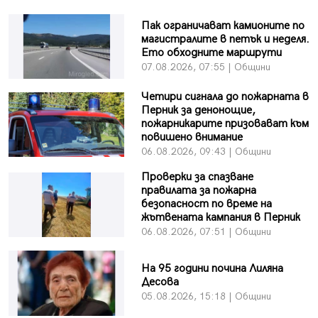
Пак ограничават камионите по
магистралите в петък и неделя.
Ето обходните маршрути
07.08.2026, 07:55 | Общини
Четири сигнала до пожарната в
Перник за денонощие,
пожарникарите призовават към
повишено внимание
06.08.2026, 09:43 | Общини
Проверки за спазване
правилата за пожарна
безопасност по време на
жътвената кампания в Перник
06.08.2026, 07:51 | Общини
На 95 години почина Лиляна
Десова
05.08.2026, 15:18 | Общини