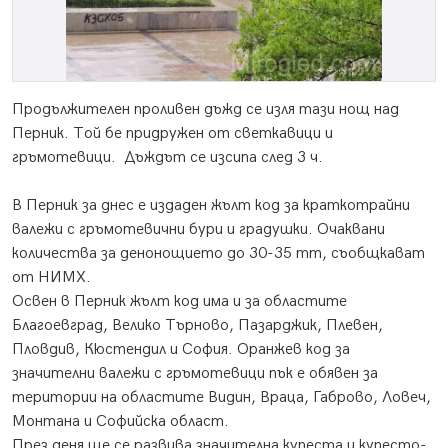
Продължителен проливен дъжд се изля тази нощ над
Перник. Той бе придружен от светкавици и
гръмотевици. Дъждът се изсипа след 3 ч.
В Перник за днес е издаден жълт код за краткотрайни
валежи с гръмотевични бури и градушки. Очаквани
количества за денонощието до 30-35 mm, съобщкават
от НИМХ.
Освен в Перник жълт код има и за областите
Благоевград, Велико Търново, Пазарджик, Плевен,
Пловдив, Кюстендил и София. Оранжев код за
значителни валежи с гръмотевици пък е обявен за
територии на областите Видин, Враца, Габрово, Ловеч,
Монтана и Софийска област.
През деня ще се развива значителна купеста и купесто-