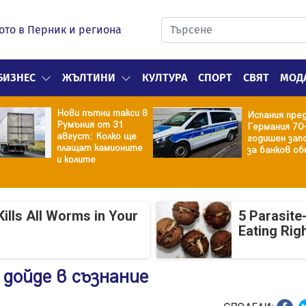
ото в Перник и региона
БИЗНЕС
ЖЪЛТИНИ
КУЛТУРА
СПОРТ
СВЯТ
МОД
Нови пътни такси в
Испания пре
Румъния от 31
Германия 70
август: Колко ще
годишен зап
плащат камионите
за банков об
и колите
ills All Worms in Your
5 Parasite
Eating Rig
дойде в съзнание