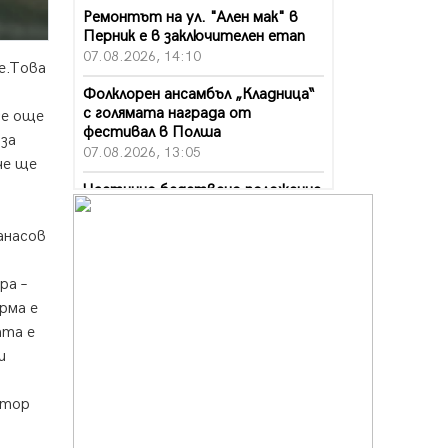
Ремонтът на ул. "Ален мак" в
Перник е в заключителен етап
07.08.2026, 14:10
е.
Това
Фолклорен ансамбъл „Кладница“
с голямата награда от
се още
фестивал в Полша
 за
07.08.2026, 13:05
че ще
Частично бедствено положение
в Перник заради пропаднал път,
обслужващ важен обект
анасов
07.08.2026, 12:05
ра –
Да отговорим на жегите с филм
под звездите днес и утре
рма е
07.08.2026, 10:21
ата е
и
Първите крачки в помощ на
пенсионерите в Перник, вече са
факт
ктор
07.08.2026, 09:18