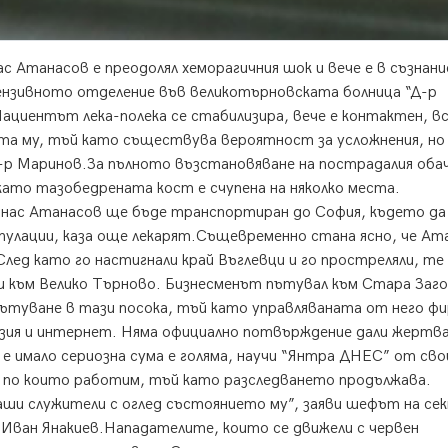
Атанасов е преодолял хеморагичния шок и вече е в съзнани
нзивното отделение във великотърновската болница “Д-р
ациентът лека-полека се стабилизира, вече е контактен, в
ота му, тъй като съществува вероятност за усложнения, но
-р Маринов.За пълното възстановяване на пострадалия оба
като тазобедрената кост е счупена на няколко места.
нас Атанасов ще бъде транспортиран до София, където да
улации, каза още лекарят.Същевременно стана ясно, че Ат
След като го настигнали край Въглевци и го простреляли, те
ли към Велико Търново. Бизнесменът пътувал към Стара Заго
пътуване в тази посока, тъй като управляваната от него фи
изия и интернет. Няма официално потвърждение дали жертв
е имало сериозна сума е голяма, научи “Янтра ДНЕС” от сво
 по които работим, тъй като разследването продължава.
ши служители с оглед състоянието му”, заяви шефът на се
 Иван Янакиев.Нападателите, които се движели с червен