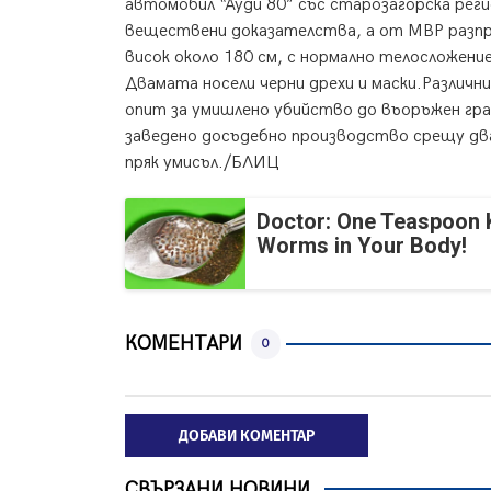
автомобил “Ауди 80” със старозагорска рег
веществени доказателства, а от МВР разпр
висок около 180 см, с нормално телосложение
Двамата носели черни дрехи и маски.Различн
опит за умишлено убийство до въоръжен гра
заведено досъдебно производство срещу дв
пряк умисъл./БЛИЦ
Doctor: One Teaspoon Ki
Worms in Your Body!
КОМЕНТАРИ
0
ДОБАВИ КОМЕНТАР
СВЪРЗАНИ НОВИНИ