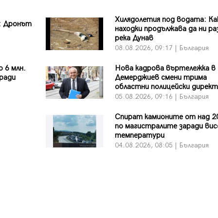
Хилядолетия под водата: Ка
: Дронът
находки продължава да ни ра
река Дунав
я
08.08.2026, 09:17 | България
 6 млн.
Нова кадрова въртележка в
аради
Демерджиев смени трима
областни полицейски дирек
я
05.08.2026, 09:16 | България
Спират камионите от над 2
по магистралите заради ви
температури
я
04.08.2026, 08:05 | България