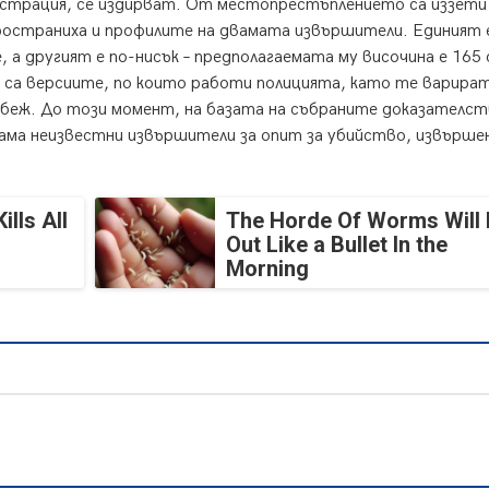
истрация, се издирват. От местопрестъплението са иззети
остраниха и профилите на двамата извършители. Единият 
, а другият е по-нисък – предполагаемата му височина е 165 
и са версиите, по които работи полицията, като те варира
беж. До този момент, на базата на събраните доказателст
ама неизвестни извършители за опит за убийство, извърше
lls All
The Horde Of Worms Will 
Out Like a Bullet In the
Morning