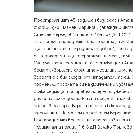
Простреляният 45-годишен бизнесмен Атанас 
съобщи д-р Пламен Маринов, завеждащ инте
Стефан Черкезов”, пише в. “Янтра ДНЕС”.“П
не е напълно преодоляна опасността за жив
щастие нещата се развиват добре”, заяви д
са необходими още оперативни намеси, тъй 
Следващата седмица ще се решава дали Ата
бъдат извършени сложните медицински манип
вероятно е бил следен от нападателите си. 
променили посоката си на движение и избяга
всяка седмица той правел по едно служебно 
дилър на голям доставчик на цифрова телев
превозвала пари. Вероятността в колата да 
източници.“Не можем да разкрием версиите,
Пострадалият все още не е посещаван от на
“Криминална полиция” в ОДП Велико Търново