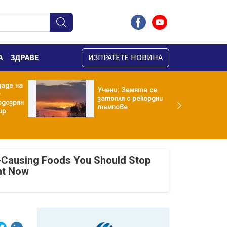
А
ЗДРАВЕ
ИЗПРАТЕТЕ НОВИНА
даде на
Учени: Земята се
-
затопля с рекордни
одозрян
темпове
ир
-Causing Foods You Should Stop
ht Now