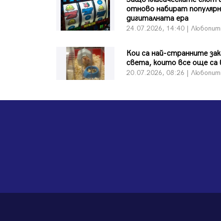
отново набират популяр
дигиталната ера
24.07.2026, 14:40 | Любопи
Кои са най-странните зак
света, които все още са 
20.07.2026, 08:26 | Любопи