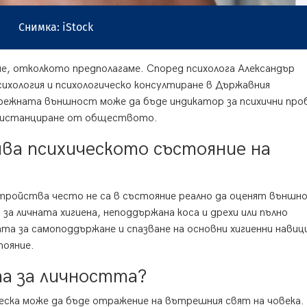
Снимка: iStock
че, отколкото предполагаме. Според психолога Александър
ихология и психологическо консултиране в Държавния
режната външност може да бъде индикатор за психични про
а дистанциране от обществото.
ва психическото състояние на
зстройства често не са в състояние реално да оценят външ
а за личната хигиена, неподдържана коса и дрехи или пълно
та за самоподдържане и спазване на основни хигиенни навиц
тояние.
та за личността?
еска може да бъде отражение на вътрешния свят на човека.