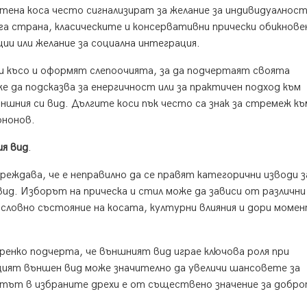
етена коса често сигнализират за желание за индивидуалност
а страна, класическите и консервативни прически обикнове
и или желание за социална интеграция.
 късо и оформят слепоочията, за да подчертаят своята
 да подсказва за енергичност или за практичен подход към
шния си вид. Дългите коси пък често са знак за стремеж къ
ононов.
ия вид
.
реждава, че е неправилно да се правят категорични изводи з
вид. Изборът на прическа и стил може да зависи от различни
словно състояние на косата, културни влияния и дори моме
енко подчерта, че външният вид играе ключова роля при
ият външен вид може значително да увеличи шансовете за
ртът в избраните дрехи е от съществено значение за добр