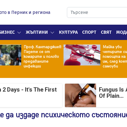
ото в Перник и региона
БИЗНЕС
ЖЪЛТИНИ
КУЛТУРА
СПОРТ
СВЯТ
МОД
Проф.Кантарджиев:
Майка уби
Пазете се от
четирите си
комарите и полово
помощта на 
предаваните
им, след кое
инфекции
самоуби
 Days - It's The First
Fungus Is 
Of Plain...
е да издаде психическото състояни