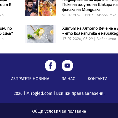
ност в
Пике на шоуто на Шакира на
финала на Мондиала
тно
23.07.2026, 08:07 | Любопитно
они по
Хитът на лятото вече не е 
в сила?
– ето коя напитка е навсякъ
тно
17.07.2026, 08:29 | Любопитно
ИЗПРАТЕТЕ НОВИНА
ЗА НАС
КОНТАКТИ
2026 | Mirogled.com | Всички права запазени.
Общи условия за ползване