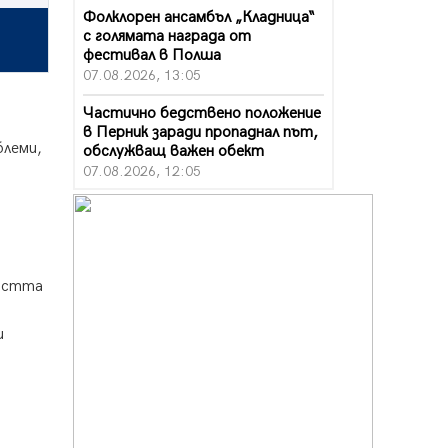
Фолклорен ансамбъл „Кладница“
с голямата награда от
фестивал в Полша
07.08.2026, 13:05
Частично бедствено положение
в Перник заради пропаднал път,
блеми,
обслужващ важен обект
07.08.2026, 12:05
Да отговорим на жегите с филм
под звездите днес и утре
07.08.2026, 10:21
Първите крачки в помощ на
ността
пенсионерите в Перник, вече са
факт
и
07.08.2026, 09:18
Пак ограничават камионите по
магистралите в петък и неделя.
Ето обходните маршрути
07.08.2026, 07:55