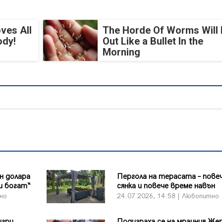
ves All
The Horde Of Worms Will 
ody!
Out Like a Bullet In the
Morning
он долара
Пергола на терасата – пове
и богат“
сянка и повече време навън
тно
24.07.2026, 14:58 | Любопитно
игри
Подиграха се на мрачния Же