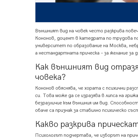
Външният вид на човек често разкрива пове
Кононов, доцент в катедрата по трудова пс
университет по образование на Москва, неб
а нестандартната прическа – за желание з
Как външният вид отразя
човека?
Кононов обяснява, че хората с психични ра
си. Това може да се изразява в липса на гриж
безразличие към външния им вид. Способност
обаче са признак за стабилно психическо със
Какво разкрива прическа
Психологът подчертава, че изборът на прич