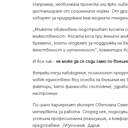
Например, необичайна прическа или ярко оцв
дистанциране от социалните норми. От друг
говорят за придържане към модните тенденци
„Мъжете обикновено подстригват косата си
мъжественост. Късата коса при жените може
времето, което отделят за поддръжка на вън
женственост и изтънченост“, коментира К
И все пак -
не може да се съди само по външн
Въпреки тези наблюдения, психологът предуп
човек единствено въз основа на външния му 
фактори, като финансово състояние, здраво
настроение.
По-рано кариерният експерт Светлана Семер
интервюта за работа. Според нея, подходящ
успешна професионална реализация, а комфо
представяне. /Източник: Дарик