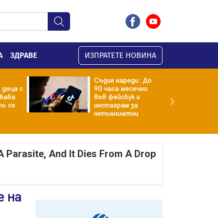
А
ЗДРАВЕ
ИЗПРАТЕТЕ НОВИНА
Съдия нареди: До
 деца с
90 часа месечно
баба
във фейсбук и
то се
инстаграм за
непълнолетни
A Parasite, And It Dies From A Drop
е на