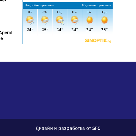
въглищните райони
05.08.2026, 14:57
Звезди от световна сцена в
Перник ще пеят на Пернишката
Aperol
крепост
де
05.08.2026, 14:01
„Топлофикация Перник“
напредва с дигитализацията на
отчетния процес
05.08.2026, 11:48
Радев: Работи се усилено за
спасяване на средствата по
Плана за справедлив преход за
Стара Загора, Кюстендил и
Перник
05.08.2026, 11:34
Дизайн и разработка от
SFC