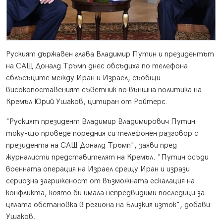
Руският държавен глава Владимир Путин и президентът
на САЩ Доналд Тръмп днес обсъдиха по телефона
сблъсъците между Иран и Израел, съобщи
високопоставеният съветник по външна политика на
Кремъл Юрий Ушаков, цитиран от Ройтерс.
"Руският президент Владимир Владимирович Путин
току-що проведе поредния си телефонен разговор с
президента на САЩ Доналд Тръмп", заяви пред
журналисти представителят на Кремъл. "Путин осъди
военната операция на Израел срещу Иран и изрази
сериозна загриженост от възможната ескалация на
конфликта, която би имала непредвидими последици за
цялата обстановка в региона на Близкия изток", добави
Ушаков.