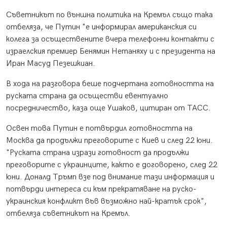
Съветникът по външна политика на Кремъл също така
отбеляза, че Путин "е информирал американския си
колега за осъществените вчера телефонни контакти с
израелския премиер Бенямин Нетаняху и с президента на
Иран Масуд Пезешкиан.
В хода на разговора беше подчертана готовността на
руската страна да осъществи евентуално
посредничество, каза още Ушаков, цитиран от ТАСС.
Освен това Путин е потвърдил готовността на
Москва да продължи преговорите с Киев и след 22 юни.
"Руската страна изрази готовност да продължи
преговорите с украинците, както е договорено, след 22
юни. Доналд Тръмп взе под внимание тази информация и
потвърди интереса си към прекратяване на руско-
украинския конфликт във възможно най-кратък срок",
отбеляза съветникът на Кремъл.