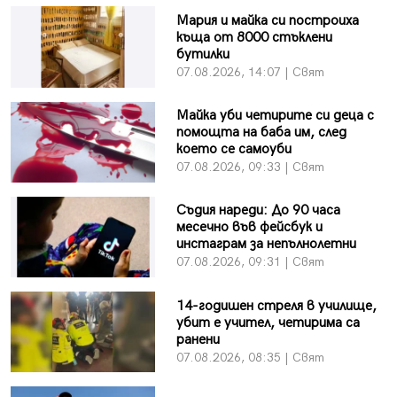
Мария и майка си построиха
къща от 8000 стъклени
бутилки
07.08.2026, 14:07 | Свят
Майка уби четирите си деца с
помощта на баба им, след
което се самоуби
07.08.2026, 09:33 | Свят
Съдия нареди: До 90 часа
месечно във фейсбук и
инстаграм за непълнолетни
07.08.2026, 09:31 | Свят
14-годишен стреля в училище,
убит е учител, четирима са
ранени
07.08.2026, 08:35 | Свят