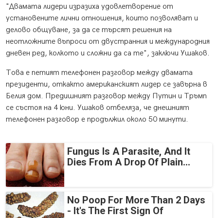
"Двамата лидери изразиха удовлетворение от
установените лични отношения, които позволяват и
делово общуване, за да се търсят решения на
неотложните въпроси от двустранния и международния
дневен ред, колкото и сложни да са те", заключи Ушаков.
Това е петият телефонен разговор между двамата
президенти, откакто американският лидер се завърна в
Белия дом. Предишният разговор между Путин и Тръмп
се състоя на 4 юни. Ушаков отбеляза, че днешният
телефонен разговор е продължил около 50 минути.
Fungus Is A Parasite, And It
Dies From A Drop Of Plain...
No Poop For More Than 2 Days
- It's The First Sign Of