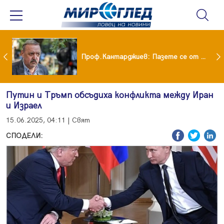
шия си мъж: Беше със 120-килограмова жена! Искаше бърза печалба...
Проф.Кантарджиев: Пазете се от комарите и полово предаваните инфекции
Путин и Тръмп обсъдиха конфликта между Иран
и Израел
15.06.2025, 04:11 | Свят
СПОДЕЛИ: