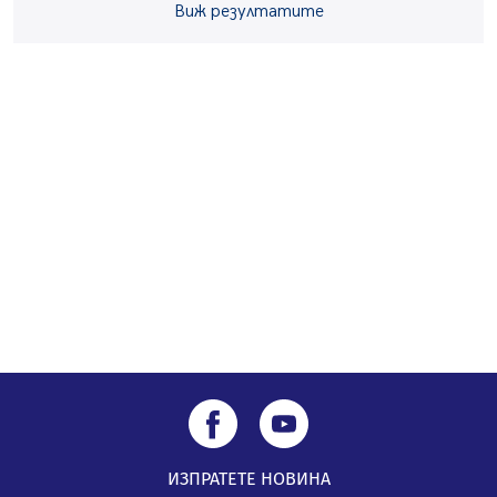
05.08.2026, 14:01
Виж резултатите
„Топлофикация Перник“ напредва с дигитализацията
на отчетния процес
05.08.2026, 11:48
Радев: Работи се усилено за спасяване на средствата
по Плана за справедлив преход за Стара Загора,
Кюстендил и Перник
05.08.2026, 11:34
ИЗПРАТЕТЕ НОВИНА