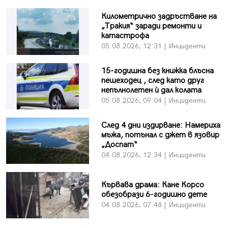
Километрично задръстване на
„Тракия“ заради ремонти и
катастрофа
05.08.2026, 12:31 | Инциденти
15-годишна без книжка блъсна
пешеходец , след като друг
непълнолетен ѝ дал колата
05.08.2026, 09:04 | Инциденти
След 4 дни издирване: Намериха
мъжа, потънал с джет в язовир
„Доспат“
04.08.2026, 12:34 | Инциденти
Кървава драма: Кане Корсо
обезобрази 6-годишно дете
04.08.2026, 07:48 | Инциденти