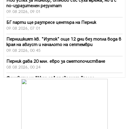
Нов успех за Миньор, отново със суха мрежа, но и с
по-изразителен резултат
09.08.2026, 09:01
БГ парти ще разтресе центъра на Перник
09.08.2026, 07:01
Пернишкият кв. "Изток" още 12 дни без топла вода в
края на август и началото на септември
09.08.2026, 00:45
Перник дава 20 млн. евро за сметопочистване
08.08.2026, 00:24
Феновете на "Миньор" превземат Разлог
07.08.2026, 14:52
Ремонтът на ул. "Ален мак" в Перник е в заключителен
етап
07.08.2026, 14:10
Фолклорен ансамбъл „Кладница“ с голямата награда от
фестивал в Полша
07.08.2026, 13:05