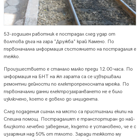
53-годишен работник е пострадал след удар от
волтова дъга на гара "Дружба" край Камено. По
първоначална информация състоянието на пострадалия е
тежко.
Произшествието е станало малко преди 12.00 часа. По
информация на БНТ на жп гарата са се извършвали
ремонтни дейности по електропреносната мрежа. По
първоначални данни електрозахранването не е било
изключено, което е довело до инцидента.
След подадения сигнал на място са пристигнали екипи на
Спешна помощ. Пострадалият е транспортиран до най-
близкото лечебно заведение, където е установено, че е с
изгаряния над 50% от тялото. Заради тежкото му