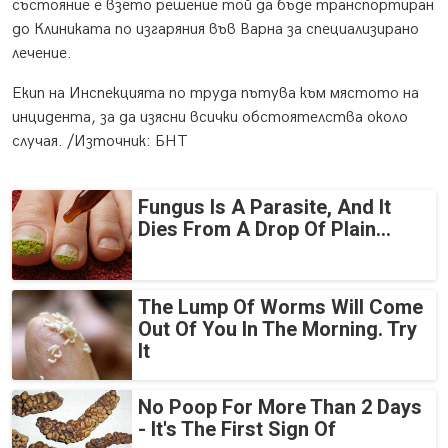
състояние е взето решение той да бъде транспортиран
до Клиниката по изгаряния във Варна за специализирано
лечение.
Екип на Инспекцията по труда пътува към мястото на
инцидента, за да изясни всички обстоятелства около
случая. /Източник: БНТ
Fungus Is A Parasite, And It
Dies From A Drop Of Plain...
The Lump Of Worms Will Come
Out Of You In The Morning. Try
It
No Poop For More Than 2 Days
- It's The First Sign Of