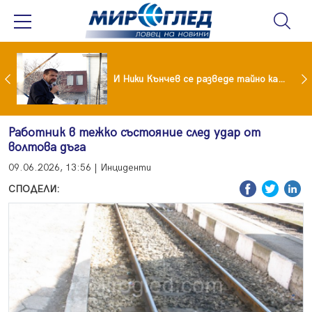
Най-малко 22 загинали при челен сблъсък между два автобуса
И Ники Кънчев се разведе тайно като Геро
Работник в тежко състояние след удар от
волтова дъга
09.06.2026, 13:56 | Инциденти
СПОДЕЛИ: