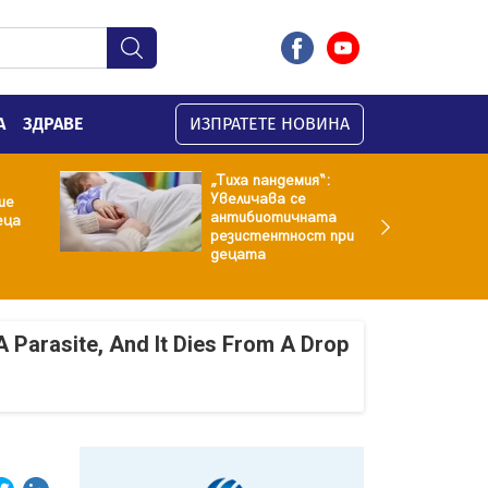
А
ЗДРАВЕ
ИЗПРАТЕТЕ НОВИНА
„Тиха пандемия“:
Увеличава се
ие
антибиотичната
еца
резистентност при
децата
A Parasite, And It Dies From A Drop