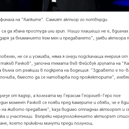
финала на "Капките". Самият актьор го потвърди.
са да хвана простуда или грип. Нищо плашещо не е, вдигнах
одаря за вниманието към мен и предаването", заяви актьора 
обелял, не се и усмихва, няма я онази подскачаща енергия от 
м такъв Рачков", започна темата във Фейсбук групата на "К
ха вълна от реакции в подкрепа на водещия. "Здравето е по-
 почива, вместо да се натоварва под прожекторите", гневях
лезе от кадър, а колегата му Герасим Георгиев-Геро пое
дин момент Рачков се появи пред камерите и обяви, че е вди
 на живото предаване", каза видимо отпаднал актьорът и с
ика и участници. Въпреки неразположението актьорът стисн
ване, което приключи минути преди полунощ.