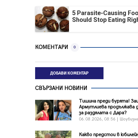
5 Parasite-Causing Fo
Should Stop Eating Ri
КОМЕНТАРИ
0
ДОБАВИ КОМЕНТАР
СВЪРЗАНИ НОВИНИ
Тишина преди бурята! За
Армутлиева продължава д
за раздялата с Дара?
06.08.2026, 08:56 | Шоубизн
Какво предстои в юбилейн