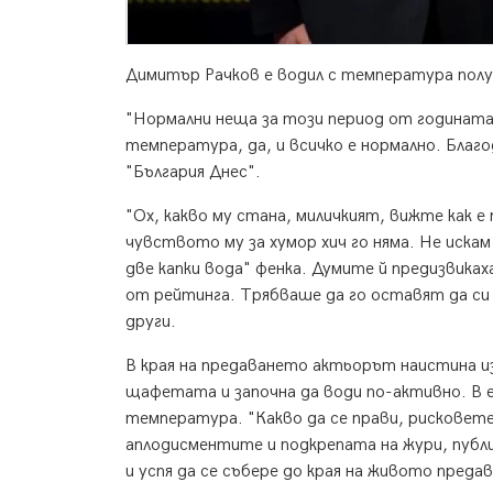
Димитър Рачков е водил с температура полу
"Нормални неща за този период от годината 
температура, да, и всичко е нормално. Благ
"България Днес".
"Ох, какво му стана, миличкият, вижте как е п
чувството му за хумор хич го няма. Не иска
две капки вода" фенка. Думите й предизвика
от рейтинга. Трябваше да го оставят да си
други.
В края на предаването актьорът наистина из
щафетата и започна да води по-активно. В е
температура. "Какво да се прави, рисковете
аплодисментите и подкрепата на жури, публ
и успя да се събере до края на живото преда