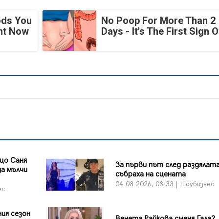
ods You
No Poop For More Than 2
ght Now
Days - It's The First Sign O
що Саня
За първи път след раздялата
а мълчи
събраха на сцената
04.08.2026, 08:33 | Шоубизнес
ес
ия сезон
Венета Райкова сменя Гала?