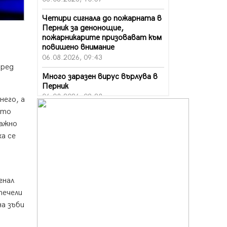
Четири сигнала до пожарната в
Перник за денонощие,
пожарникарите призовават към
повишено внимание
06.08.2026, 09:43
пред
Много заразен вирус върлува в
Перник
06.08.2026, 09:28
него, а
ато
Проверки за спазване правилата
важно
за пожарна безопасност по
време на жътвената кампания в
а се
Перник
06.08.2026, 07:51
Ето какви забавления ще има
гнал
през август в Перник
печели
06.08.2026, 00:48
а зъби
Пернишки експерт за фишинг
измамите: Проверявайте