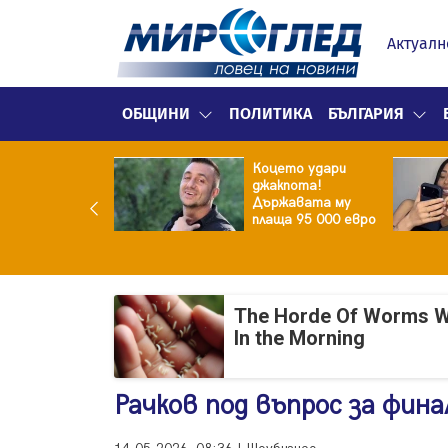
Актуалн
ОБЩИНИ
ПОЛИТИКА
БЪЛГАРИЯ
ина преди
Коцето удари
ята! Защо Саня
джакпота!
утлиева
Държавата му
дължава да
плаща 95 000 евро
чи за раздялата
ара?
The Horde Of Worms Will
In the Morning
Рачков под въпрос за фина