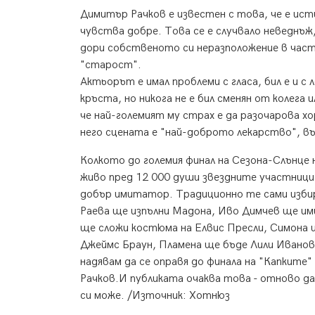
Димитър Рачков е известен с това, че е исти
чувства добре. Това се е случвало неведнъж
дори собственото си неразположение в част
"старост".
Актьорът е имал проблеми с гласа, бил е и с 
кръста, но никога не е бил сменян от колега
че най-големият му страх е да разочарова хо
него сцената е "най-доброто лекарство", въ
Колкото до големия финал на Сезона-Слънце 
живо пред 12 000 души звездните участници
добър имитатор. Традиционно те сами избир
Раева ще изпълни Мадона, Иво Димчев ще им
ще сложи костюма на Елвис Пресли, Симона 
Джеймс Браун, Пламена ще бъде Лили Иванова
надявам да се оправя до финала на "Капките
Рачков.И публиката очаква това - отново да
си може. /Източник: Хотнюз