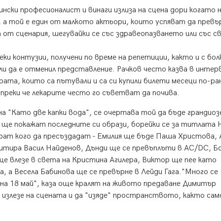
нски професионалист и винаги излиза на сцена дори когато н
, а той е един от малкото актьори, които успяват да прев
 от сценария, шегувайки се със здравеопазването или със с
леки контузии, получени по време на репетиции, както и с бол
 или да е отменил представление. Рачков често казва в инте
рата, които са пътували и са си купили билети месеци по-ра
преки че лекарите често го съветват да почива.
на "Като две капки вода", се очертава той да бъде грандиоз
 ще покажат последните си образи, борейки се за титлата 
ат кого да пресъздадат - Емилия ще бъде Паша Христова, 
итира Васил Найденов, Дънди ще се превъплъти в AC/DC, Б
ще влезе в света на Кристина Агилера, Виктор ще пее като
, а Весела Бабинова ще се превърне в Лейди Гага."Много се
" на 18 май", каза още кралят на живото предаване Димитър
 излезе на сцената и да "изяде" пространството, както са