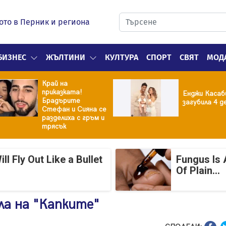
ото в Перник и региона
БИЗНЕС
ЖЪЛТИНИ
КУЛТУРА
СПОРТ
СВЯТ
МОД
Край на
приказката!
Енджи Касаб
Брадърите
загубила 4 д
Стефан и Сияна се
разделиха с гръм и
трясък
 Fly Out Like a Bullet
Fungus Is 
Of Plain...
ла на "Капките"