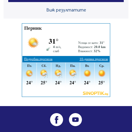
Вече няма чакащи с години за присъединяване към
Виж резултатите
мрежата на „ВиК“ в Перник
05.08.2026, 11:22
След сигнали: Санкции за шумни младежи и
предупреждения заради тормоз над жена в Перник
05.08.2026, 10:03
Непълнолетни с електрически тротинетки
санкционирани при нощна проверка в Перник
05.08.2026, 10:00