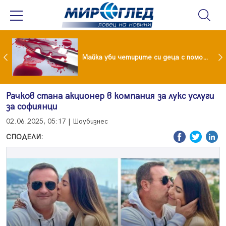
Проф.Кантарджиев: Пазете се от комарите и полово предаваните инфекции
Майка уби четирите си деца с помощта на баба им, след което се самоуби
Рачков стана акционер в компания за лукс услуги
за софиянци
02.06.2025, 05:17 | Шоубизнес
СПОДЕЛИ: