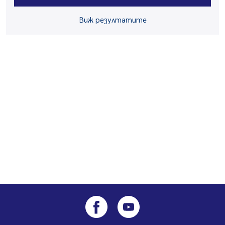
06.08.2026, 07:51
Ето какви забавления ще има през август в Перник
Виж резултатите
06.08.2026, 00:48
Пернишки експерт за фишинг измамите:
Проверявайте съмнителните линкове в bezopasno.net
05.08.2026, 15:42