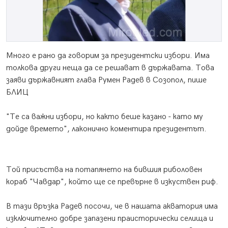
Много е рано да говорим за президентски избори. Има
толкова други неща да се решават в държавата. Това
заяви държавният глава Румен Радев в Созопол, пише
БЛИЦ
"Те са важни избори, но както беше казано - като му
дойде времето", лаконично коментира президентът.
Той присъства на потапянето на бившия риболовен
кораб "Чавдар", който ще се превърне в изкуствен риф.
В тази връзка Радев посочи, че в нашата акватория има
изключително добре запазени праисторически селища и