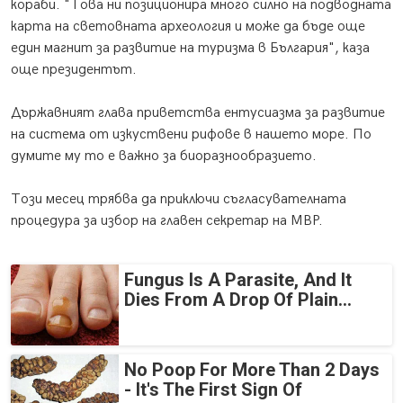
кораби. "Това ни позиционира много силно на подводната
карта на световната археология и може да бъде още
един магнит за развитие на туризма в България", каза
още президентът.
Държавният глава приветства ентусиазма за развитие
на система от изкуствени рифове в нашето море. По
думите му то е важно за биоразнообразието.
Този месец трябва да приключи съгласувателната
процедура за избор на главен секретар на МВР.
Fungus Is A Parasite, And It
Dies From A Drop Of Plain...
No Poop For More Than 2 Days
- It's The First Sign Of