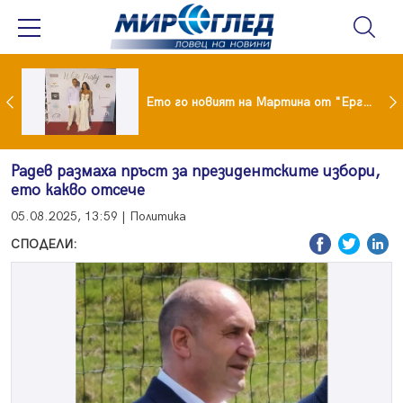
ики Кънчев се разведе тайно като Геро
Ето го новият на Мартина от "Ергенът"
Радев размаха пръст за президентските избори,
ето какво отсече
05.08.2025, 13:59 | Политика
СПОДЕЛИ: