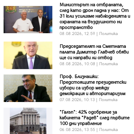
Министърът на отбраната,
след като дрон падна у нас: От
31 юли усилихме наблюденията и
охраната на въздушното ни
пространство
08.08.2026, 12:59 | Политика
Председателят на Сметната
палата Димитър Главчев обяви
ще си направи ли отвод
08.08.2026, 10:08 | Политика
Проф. Близнашки:
Предстоящите президентски
избори са избор между
демокрация и авторитаризъм
07.08.2026, 10:13 | Политика
"Галъп": 42% одобрение за
кабинета "Радев" след първите
100 дни управление
06.08.2026, 13:55 | Политика