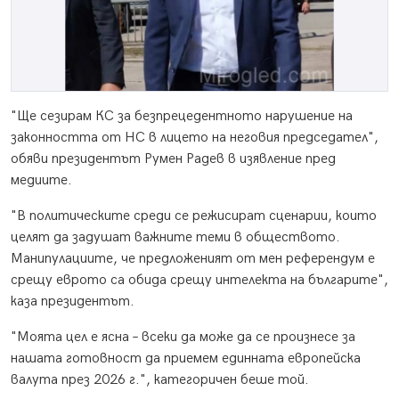
"Ще сезирам КС за безпрецедентното нарушение на
законността от НС в лицето на неговия председател",
обяви президентът Румен Радев в изявление пред
медиите.
"В политическите среди се режисират сценарии, които
целят да задушат важните теми в обществото.
Манипулациите, че предложеният от мен референдум е
срещу еврото са обида срещу интелекта на българите",
каза президентът.
"Моята цел е ясна – всеки да може да се произнесе за
нашата готовност да приемем единната европейска
валута през 2026 г.", категоричен беше той.