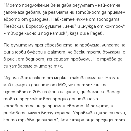
"Моето предложение вече дава резултат – най-сетне
започнаха дебати за реалната ни готовност да приемем
еврото от догодина. Най-сетне чухме от господата
Пеевски и Борисов думите „цени“ и „нужда от контрол“
– твърде късно и под натиск", каза още Радев.
По думите му пренебрегването на проблема, липсата на
финансови буфери и фактът, че всеки трети българин е
в риск от бедност, генерират проблеми. Не трябва да
си затваряме очите за тях.
"Аз очаквах и пакет от мерки - такива нямаше. На 5-и
май излязоха данните от МФ, че постъпленията
изостават с 20% на фона на заеми, дисбаланси. Заради
това и предложих всенародно допитване за
готовността ни да приемем еврото. И ползите, и
рисковете лягат върху хората. Управляващите са тези,
които трябва да питат", коментира още президентът.