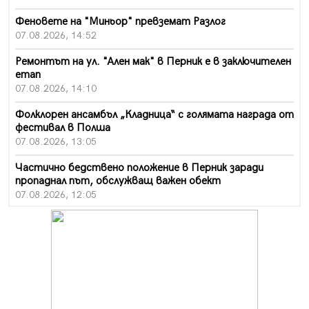
Феновете на "Миньор" превземат Разлог
07.08.2026, 14:52
Ремонтът на ул. "Ален мак" в Перник е в заключителен
етап
07.08.2026, 14:10
Фолклорен ансамбъл „Кладница“ с голямата награда от
фестивал в Полша
07.08.2026, 13:05
Частично бедствено положение в Перник заради
пропаднал път, обслужващ важен обект
07.08.2026, 12:05
Да отговорим на жегите с филм под звездите днес и
утре
07.08.2026, 10:21
Първите крачки в помощ на пенсионерите в Перник,
вече са факт
07.08.2026, 09:18