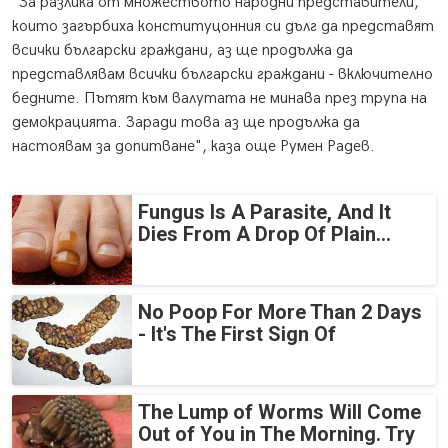
"За разлика от множеството народни представители,
които загърбиха конституцонния си дълг да представят
всички български граждани, аз ще продължа да
представлявам всички български граждани - включително
бедните. Пътят към валутата не минава през трупа на
демокрацията. Заради това аз ще продължа да
настоявам за допитване", каза още Румен Радев.
Fungus Is A Parasite, And It
Dies From A Drop Of Plain...
No Poop For More Than 2 Days
- It's The First Sign Of
The Lump of Worms Will Come
Out of You in The Morning. Try