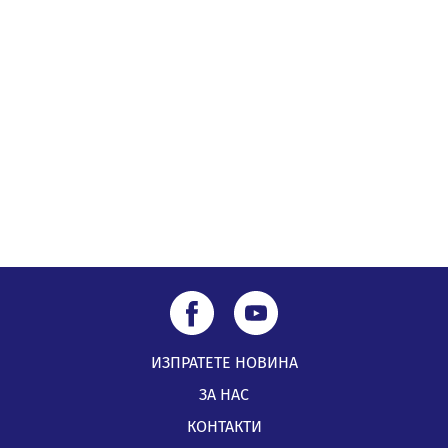
„Топлофикация Перник“ напредва с дигитализацията
на отчетния процес
05.08.2026, 11:48
ИЗПРАТЕТЕ НОВИНА
ЗА НАС
КОНТАКТИ