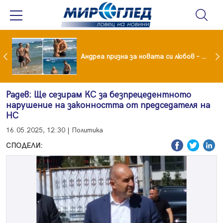
Драма вместо щастие: Звезда от "Татковци" е в болница с високорискова бременност
Андреа призна за новата си любов – руснакът Игор
Радев: Ще сезирам КС за безпрецедентното
нарушение на законността от председателя на
НС
16.05.2025, 12:30 | Политика
СПОДЕЛИ: