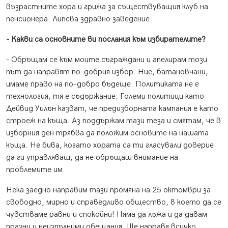
възрастните хора и грижа за съществуващия клуб на
пенсионера. Липсва здравно заведение.
- Какви са основните ви послания към избирателите?
- Обръщам се към моите съграждани и апелирам този
път да направят по-добрия избор. Ние, батановчани,
имаме право на по-добро бъдеще. Политиката не е
технология, тя е съдържание. Големи политици като
Дейвид Уилън казват, че предизборната кампания е като
строеж на къща. Аз поддържам тази теза и смятам, че в
изборния ден трябва да положим основите на нашата
къща. Не бива, когато хората са ти гласували доверие
да ги управляваш, да не обръщаш внимание на
проблемите им.
Нека заедно направим тази промяна на 25 октомври за
свободно, мирно и справедливо общество, в което да се
чувстваме равни и спокойни! Няма да лъжа и да давам
празни и неизпълними обещания. Ще направя всичко