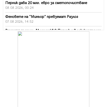
Перник дава 20 млн. евро за сметопочистване
08.08.2026, 00:24
Феновете на "Миньор" превземат Разлог
07.08.2026, 14:52
Ремонтът на ул. "Ален мак" в Перник е в заключителен
етап
07.08.2026, 14:10
Фолклорен ансамбъл „Кладница“ с голямата награда от
фестивал в Полша
07.08.2026, 13:05
Частично бедствено положение в Перник заради
пропаднал път, обслужващ важен обект
07.08.2026, 12:05
Да отговорим на жегите с филм под звездите днес и
утре
07.08.2026, 10:21
Първите крачки в помощ на пенсионерите в Перник,