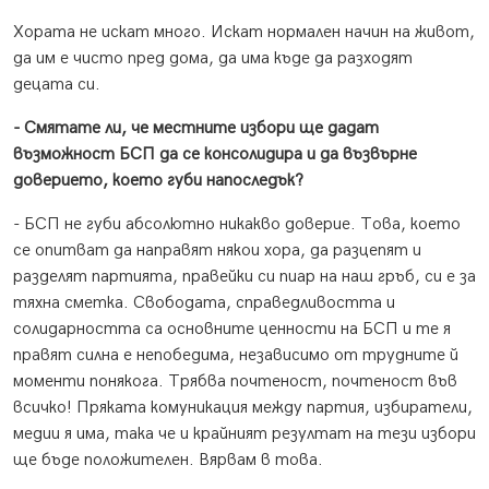
Хората не искат много. Искат нормален начин на живот,
да им е чисто пред дома, да има къде да разходят
децата си.
- Смятате ли, че местните избори ще дадат
възможност БСП да се консолидира и да възвърне
доверието, което губи напоследък?
- БСП не губи абсолютно никакво доверие. Това, което
се опитват да направят някои хора, да разцепят и
разделят партията, правейки си пиар на наш гръб, си е за
тяхна сметка. Свободата, справедливостта и
солидарността са основните ценности на БСП и те я
правят силна е непобедима, независимо от трудните й
моменти понякога. Трябва почтеност, почтеност във
всичко! Пряката комуникация между партия, избиратели,
медии я има, така че и крайният резултат на тези избори
ще бъде положителен. Вярвам в това.