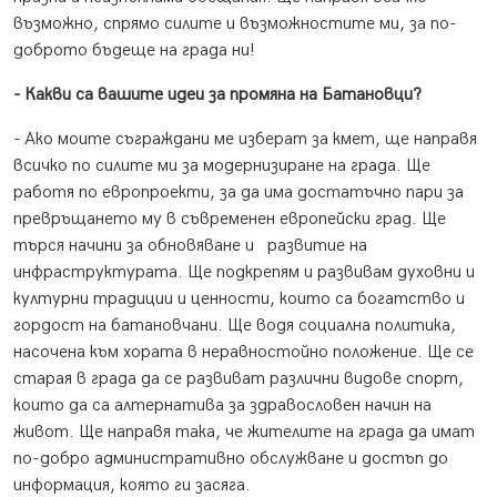
възможно, спрямо силите и възможностите ми, за по-
доброто бъдеще на града ни!
- Какви са вашите идеи за промяна на Батановци?
- Ако моите съграждани ме изберат за кмет, ще направя
всичко по силите ми за модернизиране на града. Ще
работя по европроекти, за да има достатъчно пари за
превръщането му в съвременен европейски град. Ще
търся начини за обновяване и развитие на
инфраструктурата. Ще подкрепям и развивам духовни и
културни традиции и ценности, които са богатство и
гордост на батановчани. Ще водя социална политика,
насочена към хората в неравностойно положение. Ще се
старая в града да се развиват различни видове спорт,
които да са алтернатива за здравословен начин на
живот. Ще направя така, че жителите на града да имат
по-добро административно обслужване и достъп до
информация, която ги засяга.