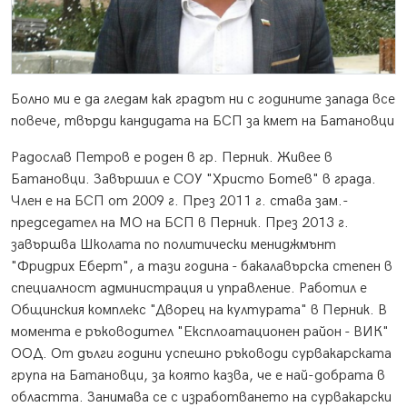
Болно ми е да гледам как градът ни с годините запада все
повече, твърди кандидата на БСП за кмет на Батановци
Радослав Петров е роден в гр. Перник. Живее в
Батановци. Завършил е СОУ "Христо Ботев" в града.
Член е на БСП от 2009 г. През 2011 г. става зам.-
председател на МО на БСП в Перник. През 2013 г.
завършва Школата по политически мениджмънт
"Фридрих Еберт", а тази година - бакалавърска степен в
специалност администрация и управление. Работил е
Общинския комплекс "Дворец на културата" в Перник. В
момента е ръководител "Експлоатационен район - ВИК"
ООД. От дълги години успешно ръководи сурвакарската
група на Батановци, за която казва, че е най-добрата в
областта. Занимава се с изработването на сурвакарски