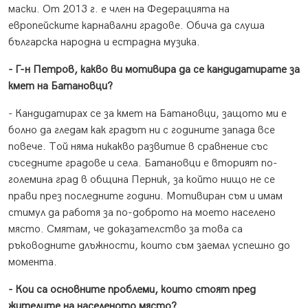
маски. От 2013 г. е член на Федерацията на
европейските карнавални градове. Обича да слуша
българска народна и естрадна музика.
- Г-н Петров, какво ви мотивира да се кандидатирате за
кмет на Батановци?
- Кандидатирах се за кмет на Батановци, защото ми е
болно да гледам как градът ни с годините запада все
повече. Той няма никакво развитие в сравнение със
съседните градове и села. Батановци е вторият по-
големина град в община Перник, за който нищо не се
прави през последните години. Мотивиран съм и имам
стимул да работя за по-доброто на моето населено
място. Смятам, че доказателство за това са
ръководните длъжности, които съм заемал успешно до
момента.
- Кои са основните проблеми, които стоят пред
жителите на населеното място?