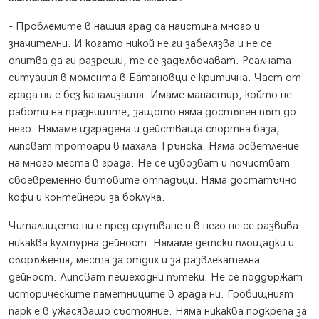
- Проблемите в нашия град са наистина много и
значителни. И когато никой не ги забелязва и не се
опитва да ги разреши, те се задълбочават. Реалната
ситуация в момента в Батановци е критична. Част от
града ни е без канализация. Имаме манастир, който не
работи на празниците, защото няма достъпен път до
него. Нямаме изградена и действаща спортна база,
липсват тротоари в махала Трънска. Няма осветление
на много места в града. Не се извозват и почистват
своевременно битовите отпадъци. Няма достатъчно
кофи и контейнери за боклука.
Читалището ни е пред срутване и в него не се развива
никаква културна дейност. Нямаме детски площадки и
съоръжения, места за отдих и за развлекателна
дейност. Липсват пешеходни пътеки. Не се поддържат
историческите паметниците в града ни. Гробищният
парк е в ужасяващо състояние. Няма никаква подкрепа за