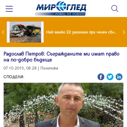
езидент: Искаме споразумение със САЩ , но без компромиси
Най-малко 22 загинали при челен сблъсък между два автобуса
Радослав Петров: Съгражданите ми имат право
на по-добро бъдеще
07.10.2015, 08:28 | Политика
СПОДЕЛИ: