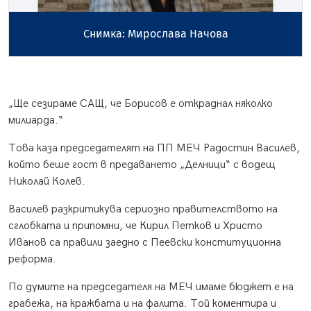
Снимка: Мирослава Начова
„Ще сезираме САЩ, че Борисов е откраднал няколко
милиарда.“
Това каза председателят на ПП МЕЧ Радостин Василев,
който беше гост в предаването „Делници“ с водещ
Николай Колев.
Василев разкритикува сериозно правителството на
сглобката и припомни, че Кирил Петков и Христо
Иванов са правили заедно с Пеевски конституционна
реформа.
По думите на председателя на МЕЧ имаме бюджет е на
грабежа, на кражбата и на фалита. Той коментира и