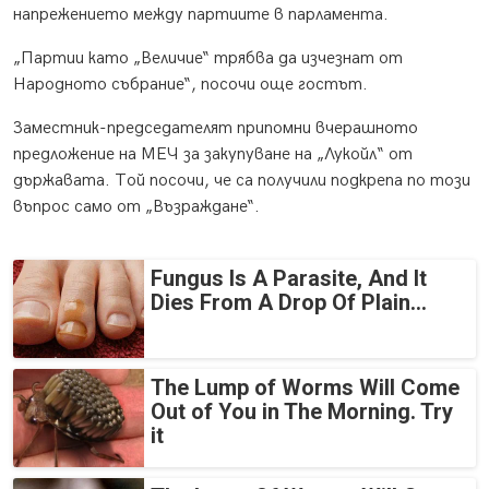
напрежението между партиите в парламента.
„Партии като „Величие“ трябва да изчезнат от
Народното събрание“, посочи още гостът.
Заместник-председателят припомни вчерашното
предложение на МЕЧ за закупуване на „Лукойл“ от
държавата. Той посочи, че са получили подкрепа по този
въпрос само от „Възраждане“.
Fungus Is A Parasite, And It
Dies From A Drop Of Plain...
The Lump of Worms Will Come
Out of You in The Morning. Try
it