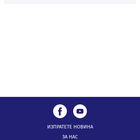
Извънредният и пълномощен посланик на Иран на
посещение в музея в Перник
05.08.2026, 09:02
Млади мъже от Перник в инициатива „Перник
подкрепя своите пенсионери“
05.08.2026, 08:57
5 случая на хепатит от началото на юли до сега в
Перник
05.08.2026, 00:32
ИЗПРАТЕТЕ НОВИНА
ЗА НАС