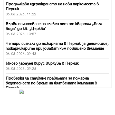
Продължава изграждането на нови паркоместа в
Перник
06.08.2026, 11:22
Върви почистване на главен път от квартал „Бела
вода“ до кв. „Църква“
06.08.2026, 10:57
Четири сигнала до пожарната в Перник за денонощие,
пожарникарите призовават към повишено внимание
06.08.2026, 09:43
Много заразен вирус върлува в Перник
06.08.2026, 09:28
Проверки за спазване правилата за пожарна
безопасност по време на жътвената кампания в
Перник
06.08.2026, 07:51
Ето какви забавления ще има през август в Перник
06.08.2026, 00:48