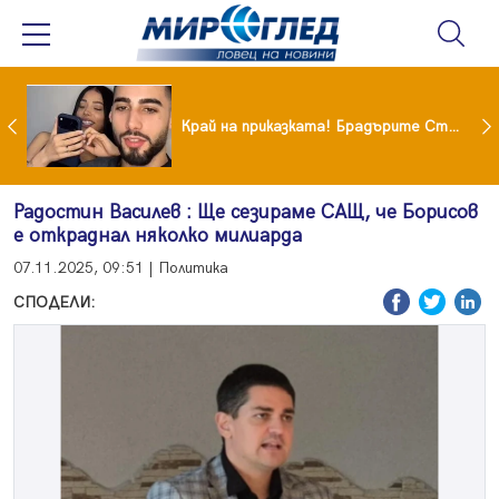
Коцето удари джакпота! Държавата му плаща 95 000 евро
Край на приказката! Брадърите Стефан и Сияна се разделиха с гръм и трясък
Радостин Василев : Ще сезираме САЩ, че Борисов
е откраднал няколко милиарда
07.11.2025, 09:51 | Политика
СПОДЕЛИ: