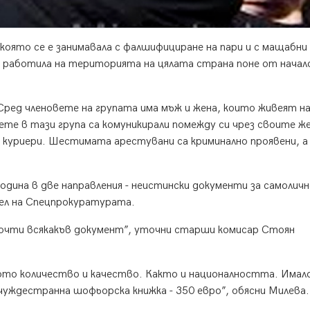
оято се е занимавала с фалшифициране на пари и с мащабни
 е работила на територията на цялата страна поне от начал
Сред членовете на групата има мъж и жена, които живеят н
ете в тази група са комуникирали помежду си чрез своите же
а куриери. Шестимата арестувани са криминално проявени, а
одина в две направления - неистински документи за самолич
тел на Спецпрокуратурата.
почти всякакъв документ”, уточни старши комисар Стоян
ото количество и качество. Както и националността. Имал
 чуждестранна шофьорска книжка - 350 евро”, обясни Милева.