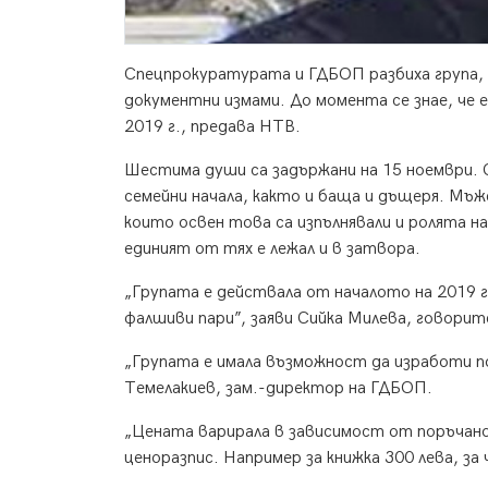
Спецпрокуратурата и ГДБОП разбиха група, к
документни измами. До момента се знае, че
2019 г., предава НТВ.
Шестима души са задържани на 15 ноември. 
семейни начала, както и баща и дъщеря. Мъж
които освен това са изпълнявали и ролята н
единият от тях е лежал и в затвора.
„Групата е действала от началото на 2019 г
фалшиви пари”, заяви Сийка Милева, говори
„Групата е имала възможност да изработи 
Темелакиев, зам.-директор на ГДБОП.
„Цената варирала в зависимост от поръчан
ценоразпис. Например за книжка 300 лева, за