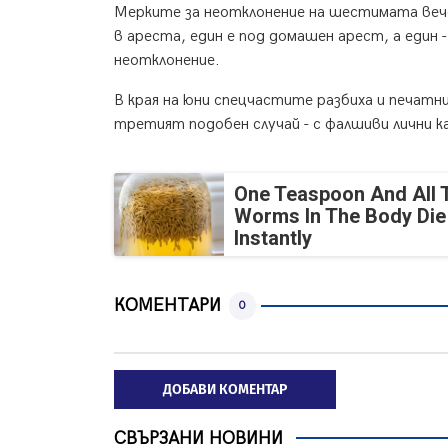
Мерките за неотклонение на шестимата вече
в ареста, един е под домашен арест, а един 
неотклонение.
В края на юни спецчастите разбиха и печатн
третият подобен случай - с фалшиви лични к
One Teaspoon And All 
Worms In The Body Die
Instantly
КОМЕНТАРИ
0
ДОБАВИ КОМЕНТАР
СВЪРЗАНИ НОВИНИ