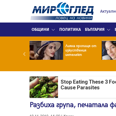
Актуалн
ОБЩИНИ
ПОЛИТИКА
БЪЛГАРИЯ
улярен риалити
Лияна пропищя от
ой заряза жена
изкуствения
заради друга
интелект
Stop Eating These 3 F
Cause Parasites
Разбиха група, печатала 