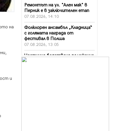
Ремонтът на ул. "Ален мак" в
Перник е в заключителен етап
07.08.2026, 14:10
ото на
Фолклорен ансамбъл „Кладница“
с голямата награда от
фестивал в Полша
07.08.2026, 13:05
а
ни,
Частично бедствено положение
в Перник заради пропаднал път,
обслужващ важен обект
07.08.2026, 12:05
ност и
Да отговорим на жегите с филм
под звездите днес и утре
07.08.2026, 10:21
Първите крачки в помощ на
пенсионерите в Перник, вече са
о
факт
07.08.2026, 09:18