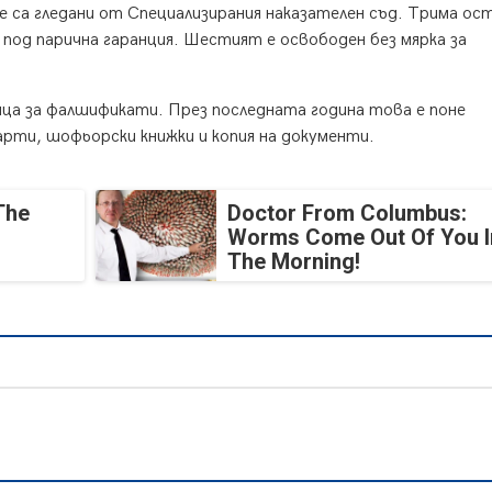
 са гледани от Специализирания наказателен съд. Трима о
- под парична гаранция. Шестият е освободен без мярка за
ица за фалшификати. През последната година това е поне
арти, шофьорски книжки и копия на документи.
The
Doctor From Columbus:
Worms Come Out Of You I
The Morning!