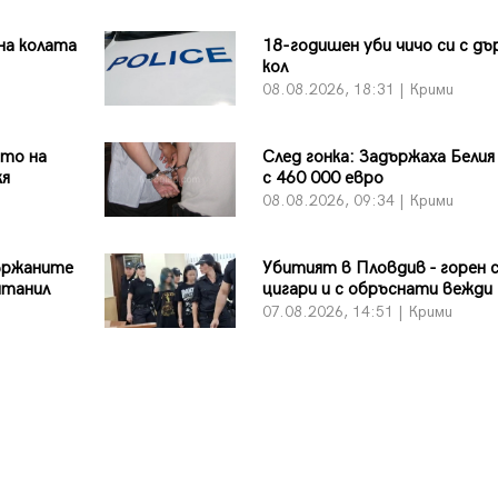
на колата
18-годишен уби чичо си с дъ
кол
08.08.2026, 18:31 | Крими
ото на
След гонка: Задържаха Белия
кя
с 460 000 евро
08.08.2026, 09:34 | Крими
ържаните
Убитият в Пловдив - горен 
нтанил
цигари и с обръснати вежди
07.08.2026, 14:51 | Крими