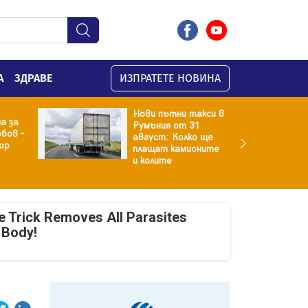
А
ЗДРАВЕ
ИЗПРАТЕТЕ НОВИНА
Нови пътни такси в
а за
Румъния от 31
бов –
август: Колко ще
ор
плащат камионите
и колите
e Trick Removes All Parasites
 Body!