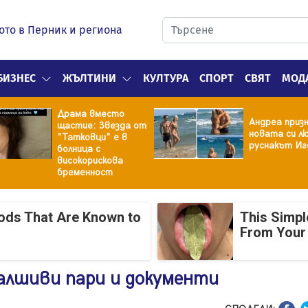
ото в Перник и региона
БИЗНЕС
ЖЪЛТИНИ
КУЛТУРА
СПОРТ
СВЯТ
МОД
Драма вместо
Андреа призн
щастие: Звезда от
новата си лю
"Татковци" е в
руснакът Иг
болница с
високорискова
бременност
oods That Are Known to
This Simpl
From Your
фалшиви пари и документи