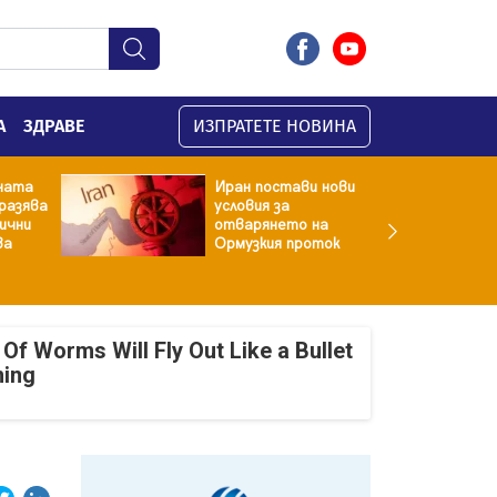
А
ЗДРАВЕ
ИЗПРАТЕТЕ НОВИНА
ната
Иран постави нови
разява
условия за
хични
отварянето на
ва
Ормузкия проток
Of Worms Will Fly Out Like a Bullet
ning