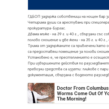
Сн
ГДБОП задържа собственици на нощен бар за 
Четирима души са арестувани при спецоперац
прокуратура-Бургас.
Двама мъже - на 39 г. и 40 г., свързани съ
полово сношение и две жени - на 35 г. и 40 
Трима от задържаните са привлечени като о
са предоставяли помещение за полови сношени
Установено е, че престъплението е осъществ
При извършените действия по разследването 
превозни средства са иззети: пликове с пар
документация, свързана с воденото разследв
Doctor From Columbus
Worms Come Out Of Yo
The Morning!