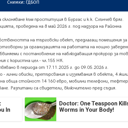
имки: ГДБОП
склоняване към проституция в Бургас и к.к. Слънчев бряг.
ията, проведена на 8 май 2026 г. под надзора на Районна
с собствеността на търговски обект, предлагащ помещения за
г., отговорни за организацията на работата на нощно заведен
бвиняеми с постановление на наблюдаващия прокурор за тов
я с користна цел - чл.155 НК.
явано в периода от 17.11.2025 г. до 09.05.2026 г.
- лични обиски, претърсвания и изземвания в обекта, 4 жил
и на обща стойност 14 160 евро, мобилни телефони, тефтер
ане. Разпитани са свидетели, включително пред съдия.
:
Doctor: One Teaspoon Kills
u In
Worms in Your Body!