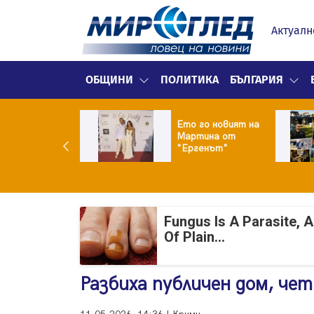
Актуалн
ОБЩИНИ
ПОЛИТИКА
БЪЛГАРИЯ
ики Кънчев се
Ето го новият на
веде тайно
Мартина от
о Геро
"Ергенът"
Fungus Is A Parasite, 
Of Plain...
Разбиха публичен дом, чет