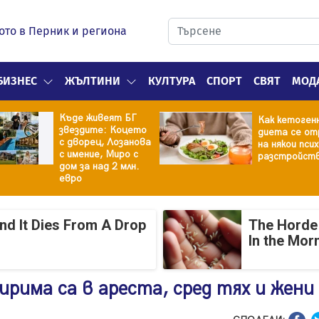
ото в Перник и региона
БИЗНЕС
ЖЪЛТИНИ
КУЛТУРА
СПОРТ
СВЯТ
МОД
Къде живеят БГ
Как кетоген
звездите: Коцето
диета се от
с дворец, Лозанова
на някои пси
с имение, Миро с
разстройст
дом за над 2 млн.
евро
And It Dies From A Drop
The Horde 
In the Mor
ирима са в ареста, сред тях и жени