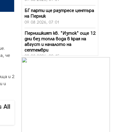
БГ парти ще разтресе центъра
на Перник
09.08.2026, 07:01
Пернишкият кв. "Изток" още 12
дни без топла вода в края на
август и началото на
ие.
септември
а, че
09.08.2026, 00:45
Перник дава 20 млн. евро за
сметопочистване
ища и 2
08.08.2026, 00:24
и и
Феновете на "Миньор"
превземат Разлог
07.08.2026, 14:52
 All
Ремонтът на ул. "Ален мак" в
Перник е в заключителен етап
07.08.2026, 14:10