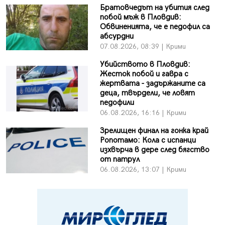
Братовчедът на убития след
побой мъж в Пловдив:
Обвиненията, че е педофил са
абсурдни
07.08.2026, 08:39 | Крими
Убийството в Пловдив:
Жесток побой и гавра с
жертвата - задържаните са
деца, твърдели, че ловят
педофили
06.08.2026, 16:16 | Крими
Зрелищен финал на гонка край
Ропотамо: Кола с испанци
изхвърча в дере след бягство
от патрул
06.08.2026, 13:07 | Крими