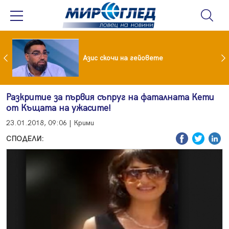
 До 90 часа месечно във фейсбук и инстаграм за непълнолетни
Азис скочи на гейовете
Разкритие за първия съпруг на фаталната Кети
от Къщата на ужасите!
23.01.2018, 09:06 | Крими
СПОДЕЛИ: