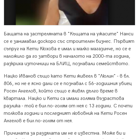
Бащата на застреляната в "Къщата на ужасите" Нанси
се е занимавал доскоро със строителен бизнес. Първият
съпруг на Кети Кюхова е имал и малко магазинче, но се е
наложило да го затвори в началото на 2000-та година,
разкриха източници на БЛИЦ, познавали семейството.
Нацко Иванов също като Кети живеел в "Люлин" - в бл.
806, но не е ясно дали се е познавал с 56-годишния убиец
Росен Ангелов, който също е живял дълго време в
квартала. Нацко и Кети са имали голяма възрастова
разлика - той е бил по-голям от нея с 13 години. С почти
толкова години и последният любовник на Кети Росен
Ангелов е бил по-голям от нея.
Причината за раздялата им не е известна. Може би и