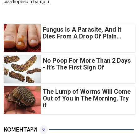
има корени и баща й.
Fungus Is A Parasite, And It
Dies From A Drop Of Plain...
No Poop For More Than 2 Days
- It's The First Sign Of
The Lump of Worms Will Come
Out of You in The Morning. Try
it
КОМЕНТАРИ
0