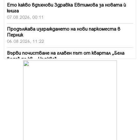
Ето какво вдъхнови Здравка Евтимова за новата ѝ
книга
07.08.2026, 00:11
Продължава изграждането на нови паркоместа в
Перник
06.08.2026, 11:22
Върви почистване на главен път от квартал „Бела
вода“ до кв. „Църква“
06.08.2026, 10:57
Четири сигнала до пожарната в Перник за денонощие,
пожарникарите призовават към повишено внимание
06.08.2026, 09:43
Много заразен вирус върлува в Перник
06.08.2026, 09:28
Проверки за спазване правилата за пожарна
безопасност по време на жътвената кампания в
Перник
06.08.2026, 07:51