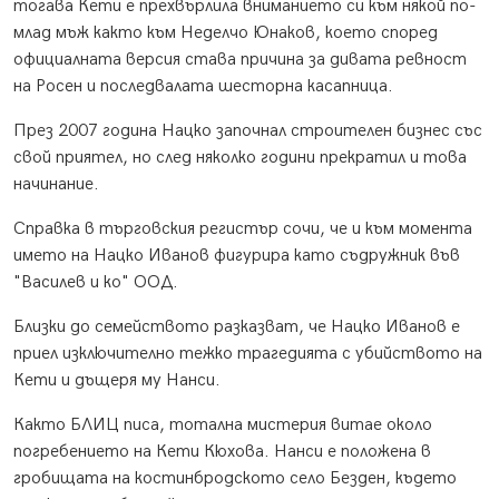
тогава Кети е прехвърлила вниманието си към някой по-
млад мъж както към Неделчо Юнаков, което според
официалната версия става причина за дивата ревност
на Росен и последвалата шесторна касапница.
През 2007 година Нацко започнал строителен бизнес със
свой приятел, но след няколко години прекратил и това
начинание.
Справка в търговския регистър сочи, че и към момента
името на Нацко Иванов фигурира като съдружник във
"Василев и ко" ООД.
Близки до семейството разказват, че Нацко Иванов е
приел изключително тежко трагедията с убийството на
Кети и дъщеря му Нанси.
Както БЛИЦ писа, тотална мистерия витае около
погребението на Кети Кюхова. Нанси е положена в
гробищата на костинбродското село Безден, където