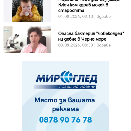
Ключ към здрав мозък в
старостта
04.08.2026, 08:13 | Здраве
Опасна бактерия "човекоядец"
ни дебне в Черно море
03.08.2026, 08:33 | Здраве