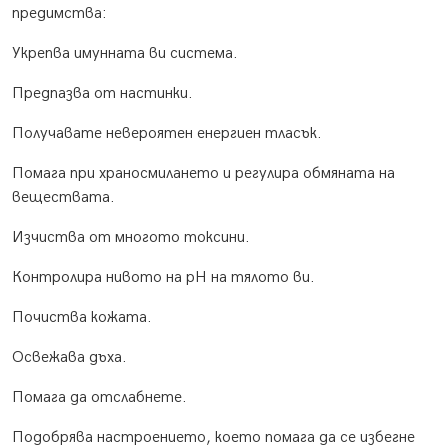
предимства:
Укрепва имунната ви система.
Предпазва от настинки.
Получавате невероятен енергиен тласък.
Помага при храносмилането и регулира обмяната на
веществата.
Изчиства от многото токсини.
Контролира нивото на pH на тялото ви.
Почиства кожата.
Освежава дъха.
Помага да отслабнете.
Подобрява настроението, което помага да се избегне