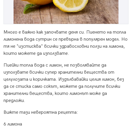
Много е важно как започвате деня си. Пиенето на топла
лимонена вода сутрин се превърна в популярен модел. Но
тя не "изстисква" всички здравословни ползи на лимона,
които можете да използвате.
Пиейки топла вода с лимон, не позволявайте да
използвате всички супер хранителни вещества от
целулозата и коричката. Издълбавайки целия лимон, без
да се стиска само сокът, можете да получите всички
хранителни вещества, които лимонът може да
предложи.
Вижте тази невероятна рецепта:
6 лимона