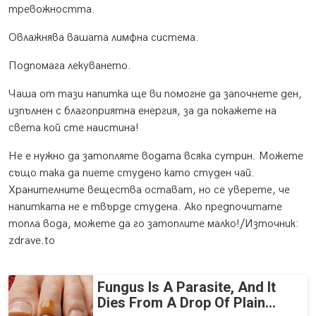
тревожността.
Овлажнява вашата лимфна система.
Подпомага лекуването.
Чаша от тази напитка ще ви помогне да започнете ден,
изпълнен с благоприятна енергия, за да покажете на
света кой сте наистина!
Не е нужно да затопляте водата всяка сутрин. Можете
също така да пиете студено като студен чай.
Хранителните вещества остават, но се уверете, че
напитката не е твърде студена. Ако предпочитате
топла вода, можете да го затоплите малко!/Източник:
zdrave.to
Fungus Is A Parasite, And It
Dies From A Drop Of Plain...