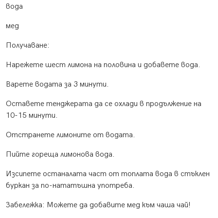
вода
мед
Получаване:
Нарежете шест лимона на половина и добавете вода.
Варете водата за 3 минути.
Оставете тенджерата да се охлади в продължение на
10-15 минути.
Отстранете лимоните от водата.
Пийте гореща лимонова вода.
Изсипете останалата част от топлата вода в стъклен
буркан за по-нататъшна употреба.
Забележка: Можете да добавите мед към чаша чай!