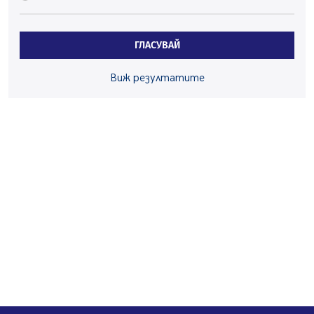
Здравният министър Катя Ивкова и депутата от
Перник Мартин Жлябинков обходиха здравни
ГЛАСУВАЙ
заведения в Перник
05.08.2026, 09:06
Виж резултатите
Извънредният и пълномощен посланик на Иран на
посещение в музея в Перник
05.08.2026, 09:02
Млади мъже от Перник в инициатива „Перник
подкрепя своите пенсионери“
05.08.2026, 08:57
5 случая на хепатит от началото на юли до сега в
Перник
05.08.2026, 00:32