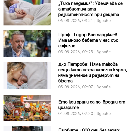
„Тиха пандемия“: Увеличава се
антибиотичната
резистентност при децата
06.08.2026, 08:21 | Здраве
Проф. Тодор Кантарджиев:
Има много бебета у нас със
сифилис
05.08.2026, 09:25 | Здраве
Д-р Петрова: Няма такова
нещо като нехранителна кърма,
няма значение и размерът на
бюста
05.08.2026, 09:07 | Здраве
Ето кои храни са по-вредни от
цигарите
04.08.2026, 09:30 | Здраве
Първите 1000 дни без захар: