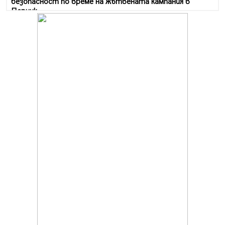
безопасност по време на жътвената кампания в
Перник
06.08.2026, 07:51
Ето какви забавления ще има през август в Перник
06.08.2026, 00:48
Пернишки експерт за фишинг измамите:
Проверявайте съмнителните линкове в bezopasno.net
05.08.2026, 15:42
На 95 години почина Лиляна Десова
05.08.2026, 15:18
Радев: Работи се активно за запазването на
средствата по Плана за справедлив преход за
въглищните райони
05.08.2026, 14:57
Звезди от световна сцена в Перник ще пеят на
Пернишката крепост
05.08.2026, 14:01
„Топлофикация Перник“ напредва с дигитализацията