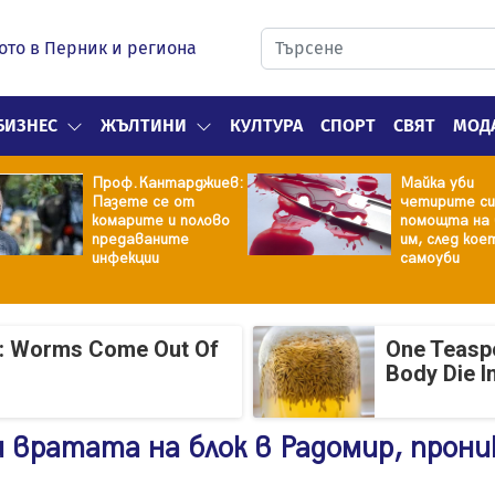
ото в Перник и региона
БИЗНЕС
ЖЪЛТИНИ
КУЛТУРА
СПОРТ
СВЯТ
МОД
Проф.Кантарджиев:
Майка уби
Пазете се от
четирите си
комарите и полово
помощта на 
предаваните
им, след кое
инфекции
самоуби
: Worms Come Out Of
One Teasp
Body Die I
и вратата на блок в Радомир, прони