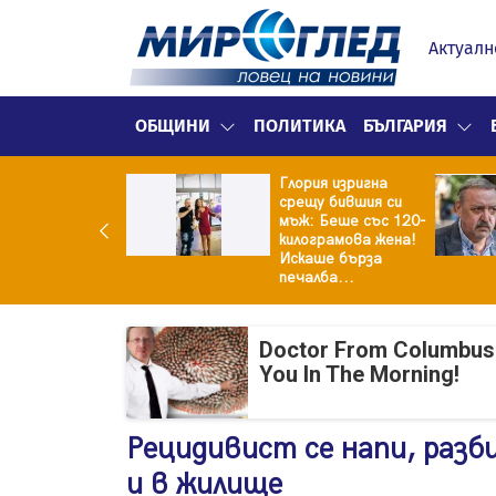
Актуалн
ОБЩИНИ
ПОЛИТИКА
БЪЛГАРИЯ
Глория изригна
ия и майка си
срещу бившия си
троиха къща от
мъж: Беше със 120-
0 стъклени
килограмова жена!
илки
Искаше бърза
печалба...
Doctor From Columbus
You In The Morning!
Рецидивист се напи, разб
и в жилище