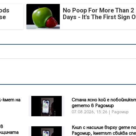
oods
No Poop For More Than 2
se
Days - It's The First Sign O
к-кмет на
Стана ясно кой е побойникъ
детето в Радомир
07.08.2026, 15:26 | Радомир
 в
Клип с насилие върху дете п
Общината
Радомир, кметът свиква сп