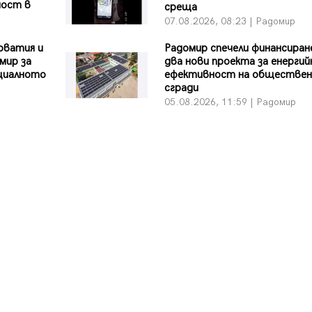
ност в
среща
07.08.2026, 08:23 | Радомир
рватия и
Радомир спечели финансиран
мир за
два нови проекта за енергий
оциалното
ефективност на обществен
сгради
05.08.2026, 11:59 | Радомир