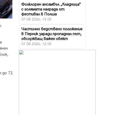
Фолклорен ансамбъл „Кладница“
с голямата награда от
фестивал в Полша
07.08.2026, 13:05
о
Частично бедствено положение
в Перник заради пропаднал път,
обслужващ важен обект
а
07.08.2026, 12:05
янен
Да отговорим на жегите с филм
блок,
под звездите днес и утре
07.08.2026, 10:21
к до 72
Първите крачки в помощ на
пенсионерите в Перник, вече са
факт
07.08.2026, 09:18
Пак ограничават камионите по
магистралите в петък и неделя.
Ето обходните маршрути
07.08.2026, 07:55