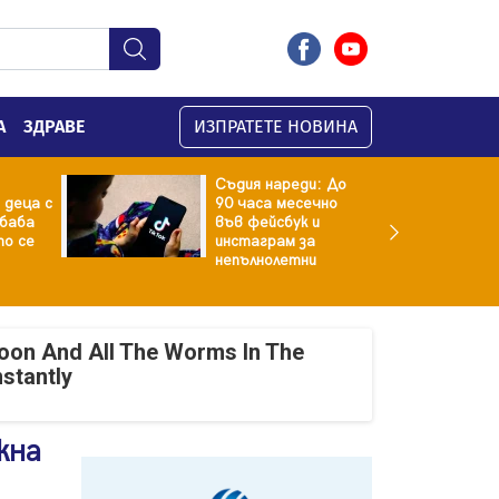
А
ЗДРАВЕ
ИЗПРАТЕТЕ НОВИНА
Съдия нареди: До
 деца с
90 часа месечно
баба
във фейсбук и
то се
инстаграм за
непълнолетни
oon And All The Worms In The
nstantly
кна