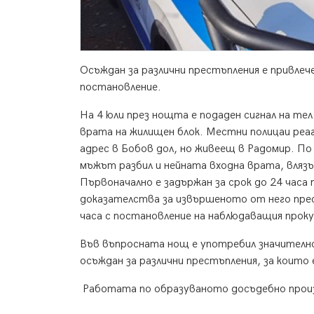
Осъждан за различни престъпления е привлече
постановление.
На 4 юли през нощта е подаден сигнал на тел
врата на жилищен блок. Местни полицаи реа
адрес в Бобов дол, но живеещ в Радомир. По
мъжът разбил и нейната входна врата, влязъл
Първоначално е задържан за срок до 24 часа
доказателства за извършеното от него прест
часа с постановление на наблюдаващия прок
Във въпросната нощ е употребил значително 
осъждан за различни престъпления, за които 
Работата по образуваното досъдебно прои