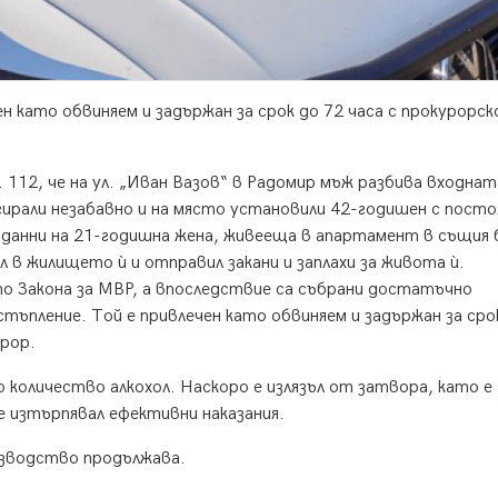
н като обвиняем и задържан за срок до 72 часа с прокурорск
. 112, че на ул. „Иван Вазов“ в Радомир мъж разбива входнат
гирали незабавно и на място установили 42-годишен с посто
 данни на 21-годишна жена, живееща в апартамент в същия 
 в жилището ѝ и отправил закани и заплахи за живота ѝ.
 по Закона за МВР, а впоследствие са събрани достатъчно
ъпление. Той е привлечен като обвиняем и задържан за сро
урор.
количество алкохол. Наскоро е излязъл от затвора, като е
е изтърпявал ефективни наказания.
зводство продължава.