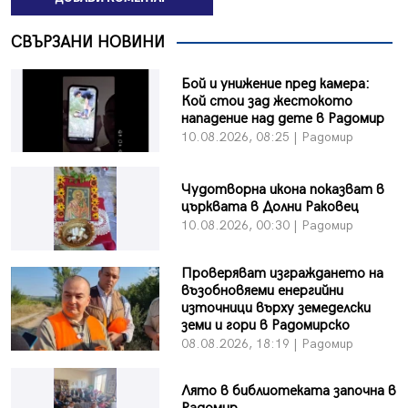
СВЪРЗАНИ НОВИНИ
Бой и унижение пред камера:
Кой стои зад жестокото
нападение над дете в Радомир
10.08.2026, 08:25 | Радомир
Чудотворна икона показват в
църквата в Долни Раковец
10.08.2026, 00:30 | Радомир
Проверяват изграждането на
възобновяеми енергийни
източници върху земеделски
земи и гори в Радомирско
08.08.2026, 18:19 | Радомир
Лято в библиотеката започна в