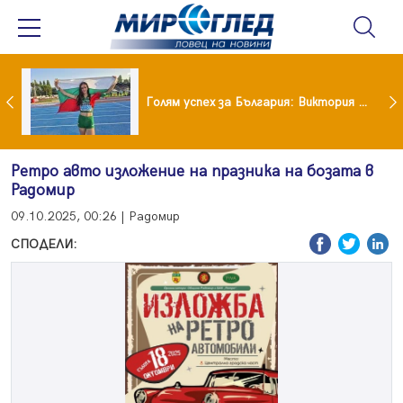
Когато всичко те дразни: тези трикове променят настроението за минути
Голям успех за България: Виктория Ангелова грабна световна титла в тройния скок
Ретро авто изложение на празника на бозата в
Радомир
09.10.2025, 00:26 | Радомир
СПОДЕЛИ: