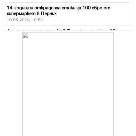
14-годишни откраднаха стоки за 100 евро от
хипермаркет в Перник
10.08.2026, 10:55
Деца трошиха площадка в Перник, задържаха 18-
годишен
10.08.2026, 10:52
Мъж рани с нож жена си в Перник, баща би дъщеря си
в Радомир
10.08.2026, 10:47
Кой е 20 000-ия посетител на изложбата на Дали в
Перник
10.08.2026, 08:36
Шестото издание "Пейка" в Перник: Много музика и
настроение
10.08.2026, 08:30
Генералът от Перник днес става на 80 години
09.08.2026, 12:10