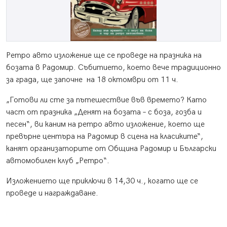
Ретро авто изложение ще се проведе на празника на
бозата в Радомир. Събитието, което вече традиционно
за града, ще започне на 18 октомври от 11 ч.
„Готови ли сте за пътешествие във времето? Като
част от празника „Денят на бозата – с боза, гозба и
песен“, ви каним на ретро авто изложение, което ще
превърне центъра на Радомир в сцена на класиките“,
канят организаторите от Община Радомир и Български
автомобилен клуб „Ретро“.
Изложението ще приключи в 14,30 ч., когато ще се
проведе и награждаване.