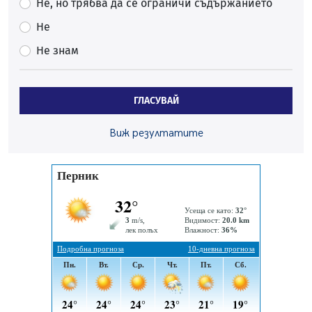
Не, но трябва да се ограничи съдържанието
07.08.2026, 13:05
Не
Частично бедствено положение в Перник заради
Не знам
пропаднал път, обслужващ важен обект
07.08.2026, 12:05
Да отговорим на жегите с филм под звездите днес и
ГЛАСУВАЙ
утре
07.08.2026, 10:21
Виж резултатите
Първите крачки в помощ на пенсионерите в Перник,
вече са факт
07.08.2026, 09:18