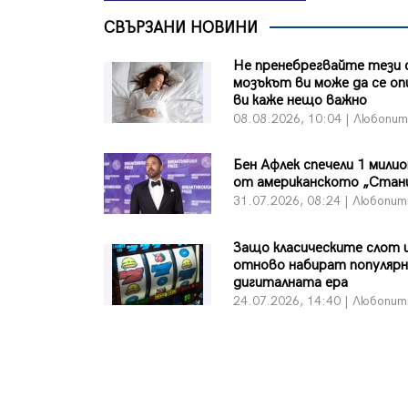
СВЪРЗАНИ НОВИНИ
Не пренебрегвайте тези 
мозъкът ви може да се о
ви каже нещо важно
08.08.2026, 10:04 | Любопи
Бен Афлек спечели 1 мили
от американското „Стан
31.07.2026, 08:24 | Любопи
Защо класическите слот 
отново набират популяр
дигиталната ера
24.07.2026, 14:40 | Любопи