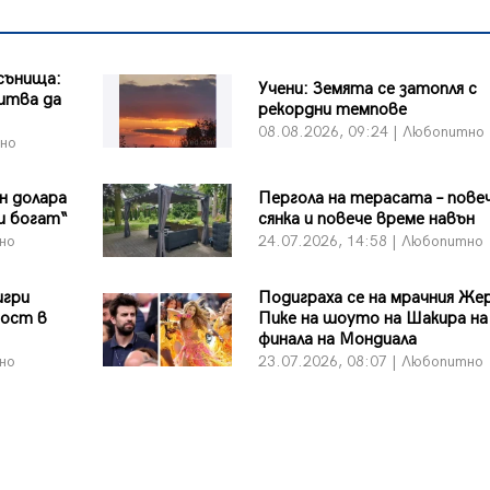
сънища:
Учени: Земята се затопля с
питва да
рекордни темпове
08.08.2026, 09:24 | Любопитно
тно
он долара
Пергола на терасата – пове
и богат“
сянка и повече време навън
тно
24.07.2026, 14:58 | Любопитно
игри
Подиграха се на мрачния Же
ност в
Пике на шоуто на Шакира на
финала на Мондиала
тно
23.07.2026, 08:07 | Любопитно