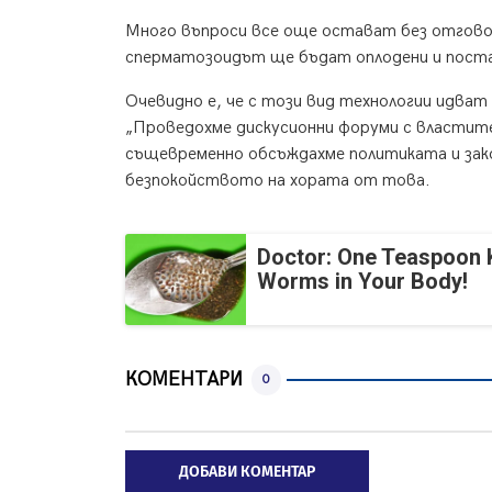
Много въпроси все още остават без отгово
сперматозоидът ще бъдат оплодени и поста
Очевидно е, че с този вид технологии идват
„Проведохме дискусионни форуми с властите
същевременно обсъждахме политиката и зак
безпокойството на хората от това.
Doctor: One Teaspoon Ki
Worms in Your Body!
КОМЕНТАРИ
0
ДОБАВИ КОМЕНТАР