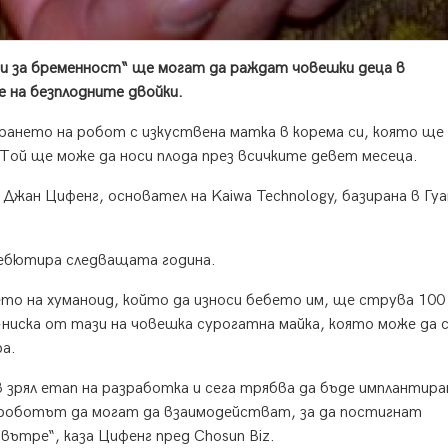
и за бременност“ ще могат да раждат човешки деца в
е на безплодните двойки.
рането на робот с изкуствена матка в корема си, която ще
Той ще може да носи плода през всичките девет месеца.
Джан Цифенг, основател на Kaiwa Technology, базирана в Гу
дебютира следващата година.
ето на хуманоид, който да износи бебето им, ще струва 100
о-ниска от тази на човешка сурогатна майка, която може да
ра.
в зрял етап на разработка и сега трябва да бъде имплантира
и роботът да могат да взаимодействат, за да постигнат
вътре“, каза Цифенг пред Chosun Biz.