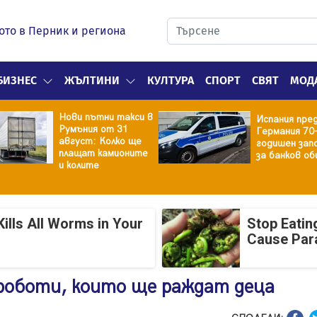
ото в Перник и региона
БИЗНЕС
ЖЪЛТИНИ
КУЛТУРА
СПОРТ
СВЯТ
МОД
Нови пътни такси в
Испания пре
Румъния от 31
Германия 70
август: Колко ще
годишен зап
плащат камионите
за банков об
и колите
ills All Worms in Your
Stop Eatin
Cause Par
роботи, които ще раждат деца