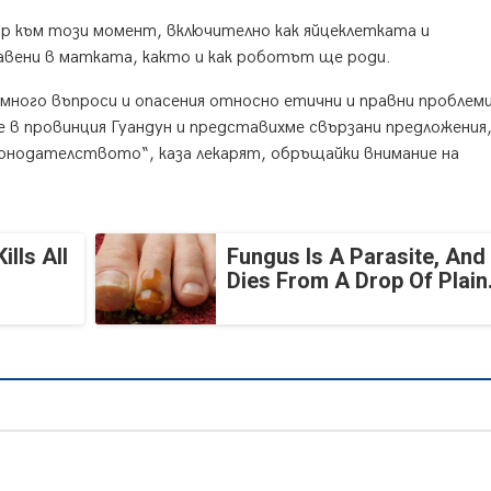
р към този момент, включително как яйцеклетката и
вени в матката, както и как роботът ще роди.
 много въпроси и опасения относно етични и правни проблеми
 в провинция Гуандун и представихме свързани предложения
онодателството“, каза лекарят, обръщайки внимание на
lls All
Fungus Is A Parasite, And 
Dies From A Drop Of Plain.