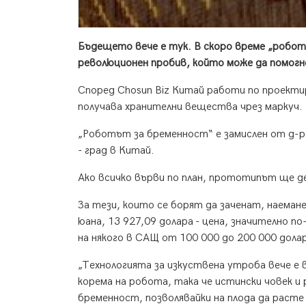
Бъдещето вече е тук. В скоро време „робот
революционен пробив, който може да помогн
Според Chosun Biz Китай работи по проекти
получава хранителни вещества чрез маркуч. 
„Роботът за бременност“ е замислен от д-р 
- град в Китай.
Ако всичко върви по план, прототипът ще 
За тези, които се борят да заченат, наеман
юана, 13 927,09 долара - цена, значително п
на някого в САЩ от 100 000 до 200 000 дола
„Технологията за изкуствена утроба вече е 
корема на робота, така че истински човек 
бременност, позволявайки на плода да расте 