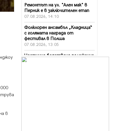
Ремонтът на ул. "Ален мак" в
Перник е в заключителен етап
07.08.2026, 14:10
Фолклорен ансамбъл „Кладница“
с голямата награда от
фестивал в Полша
07.08.2026, 13:05
Частично бедствено положение
анджоу
в Перник заради пропаднал път,
обслужващ важен обект
07.08.2026, 12:05
Да отговорим на жегите с филм
 000
под звездите днес и утре
 струва
07.08.2026, 10:21
Първите крачки в помощ на
пенсионерите в Перник, вече са
на в
факт
07.08.2026, 09:18