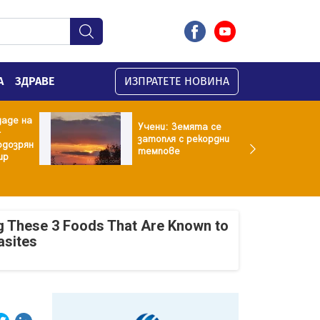
А
ЗДРАВЕ
ИЗПРАТЕТЕ НОВИНА
даде на
Учени: Земята се
-
затопля с рекордни
одозрян
темпове
ир
g These 3 Foods That Are Known to
asites