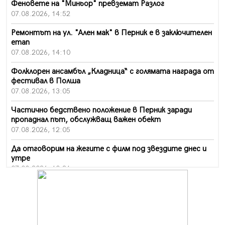
Феновете на "Миньор" превземат Разлог
07.08.2026, 14:52
Ремонтът на ул. "Ален мак" в Перник е в заключителен
етап
07.08.2026, 14:10
Фолклорен ансамбъл „Кладница“ с голямата награда от
фестивал в Полша
07.08.2026, 13:05
Частично бедствено положение в Перник заради
пропаднал път, обслужващ важен обект
07.08.2026, 12:05
Да отговорим на жегите с филм под звездите днес и
утре
07.08.2026, 10:21
Първите крачки в помощ на пенсионерите в Перник,
вече са факт
07.08.2026, 09:18