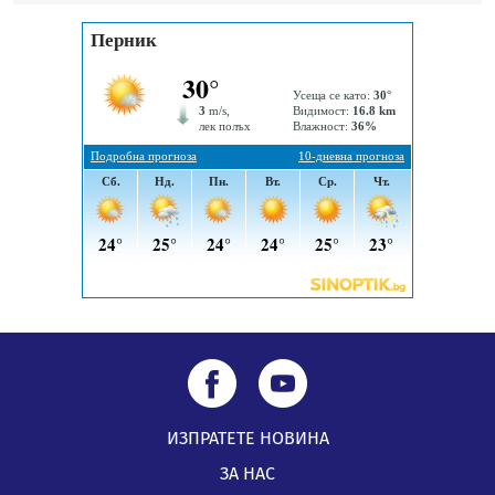
„Топлофикация Перник“ напредва с дигитализацията
на отчетния процес
05.08.2026, 11:48
Радев: Работи се усилено за спасяване на средствата
по Плана за справедлив преход за Стара Загора,
Кюстендил и Перник
05.08.2026, 11:34
ИЗПРАТЕТЕ НОВИНА
ЗА НАС