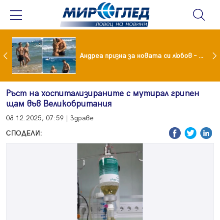
Драма вместо щастие: Звезда от "Татковци" е в болница с високорискова бременност
Андреа призна за новата си любов – руснакът Игор
Ръст на хоспитализираните с мутирал грипен
щам във Великобритания
08.12.2025, 07:59 | Здраве
СПОДЕЛИ: