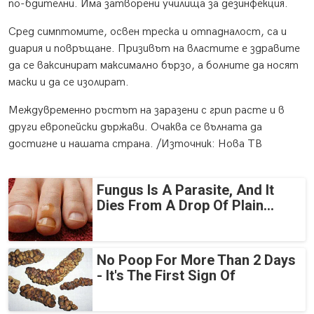
по-бдителни. Има затворени училища за дезинфекция.
Сред симптомите, освен треска и отпадналост, са и
диария и повръщане. Призивът на властите е здравите
да се ваксинират максимално бързо, а болните да носят
маски и да се изолират.
Междувременно ръстът на заразени с грип расте и в
други европейски държави. Очаква се вълната да
достигне и нашата страна. /Източник: Нова ТВ
Fungus Is A Parasite, And It
Dies From A Drop Of Plain...
No Poop For More Than 2 Days
- It's The First Sign Of