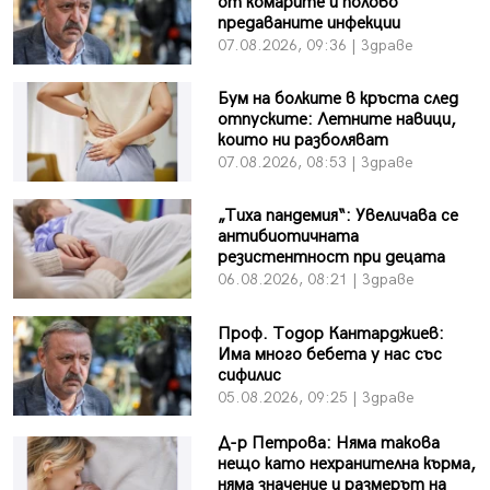
от комарите и полово
предаваните инфекции
07.08.2026, 09:36 | Здраве
Бум на болките в кръста след
отпуските: Летните навици,
които ни разболяват
07.08.2026, 08:53 | Здраве
„Тиха пандемия“: Увеличава се
антибиотичната
резистентност при децата
06.08.2026, 08:21 | Здраве
Проф. Тодор Кантарджиев:
Има много бебета у нас със
сифилис
05.08.2026, 09:25 | Здраве
Д-р Петрова: Няма такова
нещо като нехранителна кърма,
няма значение и размерът на