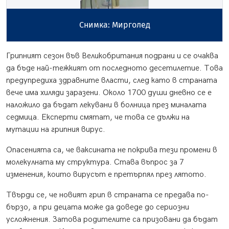
Снимка: Мирголед
Грипният сезон във Великобритания подрани и се очаква
да бъде най-тежкият от последното десетилетие. Това
предупредиха здравните власти, след като в страната
вече има хиляди заразени. Около 1700 души дневно се е
наложило да бъдат лекувани в болница през миналата
седмица. Експерти смятат, че това се дължи на
мутации на грипния вирус.
Опасенията са, че ваксината не покрива тези промени в
молекулната му структура. Става въпрос за 7
изменения, които вирусът е претърпял през лятото.
Твърди се, че новият грип в страната се предава по-
бързо, а при децата може да доведе до сериозни
усложнения. Затова родителите са призовани да бъдат