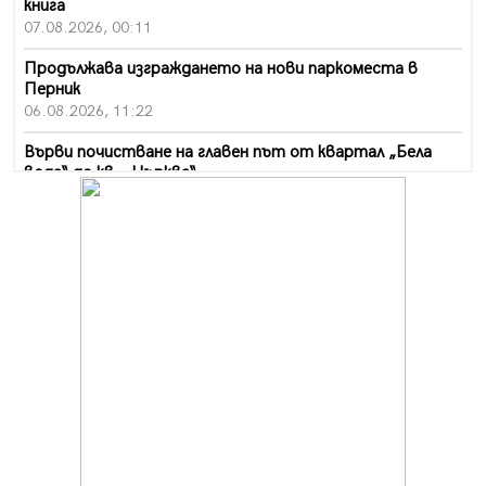
книга
07.08.2026, 00:11
Продължава изграждането на нови паркоместа в
Перник
06.08.2026, 11:22
Върви почистване на главен път от квартал „Бела
вода“ до кв. „Църква“
06.08.2026, 10:57
Четири сигнала до пожарната в Перник за денонощие,
пожарникарите призовават към повишено внимание
06.08.2026, 09:43
Много заразен вирус върлува в Перник
06.08.2026, 09:28
Проверки за спазване правилата за пожарна
безопасност по време на жътвената кампания в
Перник
06.08.2026, 07:51