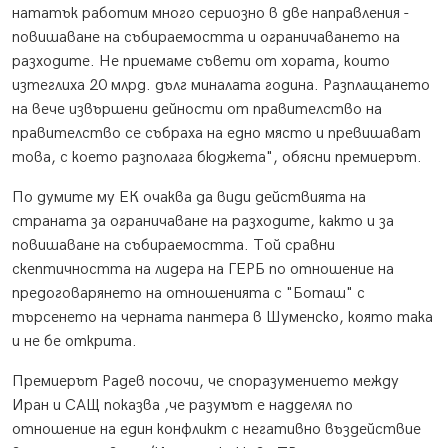
нататък работим много сериозно в две направления -
повишаване на събираемостта и ограничаването на
разходите. Не приемаме съвети от хората, които
изтеглиха 20 млрд. дълг миналата година. Разплащането
на вече извършени дейности от правителство на
правителство се събраха на едно място и превишават
това, с което разполага бюджета", обясни премиерът.
По думите му ЕК очаква да види действията на
страната за ограничаване на разходите, както и за
повишаване на събираемостта. Той сравни
скептичността на лидера на ГЕРБ по отношение на
предоговарянето на отношенията с "Боташ" с
търсенето на черната пантера в Шуменско, която така
и не бе открита.
Премиерът Радев посочи, че споразумението между
Иран и САЩ показва ,че разумът е надделял по
отношение на един конфликт с негативно въздействие