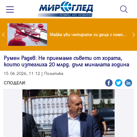
Проф.Кантарджиев: Пазете се от комарите и полово предаваните инфекции
Майка уби четирите си деца с помощта на баба им, след което се самоуби
Румен Радев: Не приемаме съвети от хората,
които изтеглиха 20 млрд. дълг миналата година
15.06.2026, 11:12 | Политика
СПОДЕЛИ: