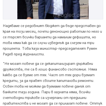
Надяваме се редовният бюджет да бъде представен до
края на този месец, почти денонощно работим по него и
се търсят всички варианти да намалим дефицита, но
това няма как да се случи изведнъж да слезем на три
процента. Това каза министър-председателят Румен
Радев пред журналисти.
"Не могат повече да се декапитализират държавни
дружества, те са в лошо финансово състояние. Няма
какво да се вземе от тях. Част от тях дори вземат
кредити, за да правят своите капиталови ремонти.
Освен това не можем да вземаме повече данък от
банките тази година. Пари в хазната няма, всички
счетоводни трикове са изчерпани от предишни
правителства и не могат да се прилагат повече. Оттук