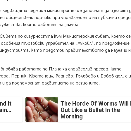
следващата седмица министрите ще започнат да изнасят 
ни обществени поръчки при управлението на публични сред
дружества, които работят на загуба.
а Съвета по сигурността към Министерския съвет, което се
 особения търговски управител на „Лукойл“, по предложение 
 индустрията, като предстои правителството да назначи 
бновява работата по Плана за справедлив преход, като
ра, Перник, Кюстендил, Раднево, Гълъбово и Бобов дол, с 
 и да подпомогнат развитието на регионите.
nd It
The Horde Of Worms Will 
in...
Out Like a Bullet In the
Morning