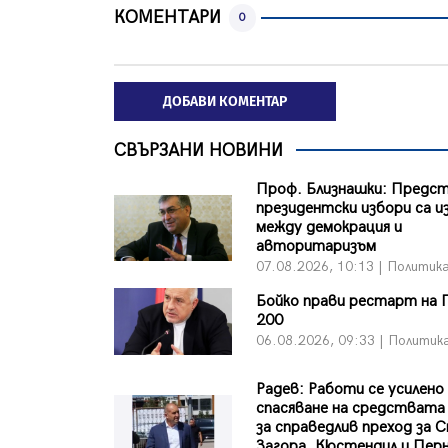
КОМЕНТАРИ
0
ДОБАВИ КОМЕНТАР
СВЪРЗАНИ НОВИНИ
Проф. Близнашки: Пред
президентски избори са и
между демокрация и
авторитаризъм
07.08.2026, 10:13 | Политик
Бойко прави рестарт на 
200
06.08.2026, 09:33 | Политик
Радев: Работи се усилено
спасяване на средствата
за справедлив преход за 
Загора, Кюстендил и Пер