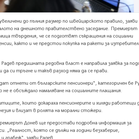
увеличени до пълния размер по швейцарското правило, заяви
чалото на днешното правителствено заседание. Премиерът
мица твърдения, че се подготвят съкращения на социални
нсии, както и че предстои покупка на ракети за изтребите
Радев предишната редовна власт е направила заявка за под
и да си тръгне и такъв разход няма да се прави.
ъдат отнети от българските пенсионери“, категоричен бе Р
 не е обсъждало намаляване на социалните плащания.
итиците, които докараха пенсионерите и хиляди работещи 
езия и влизат в ролята на морални стожери.
епремиерът Донев ще предостави подробна информация за
. „Реалност, която се дължи на години безхаберие,
и грабеж“, заяви Радев.