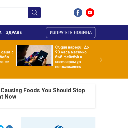
А
ЗДРАВЕ
ИЗПРАТЕТЕ НОВИНА
Съдия нареди: До
 деца с
90 часа месечно
баба
във фейсбук и
то се
инстаграм за
непълнолетни
-Causing Foods You Should Stop
ht Now