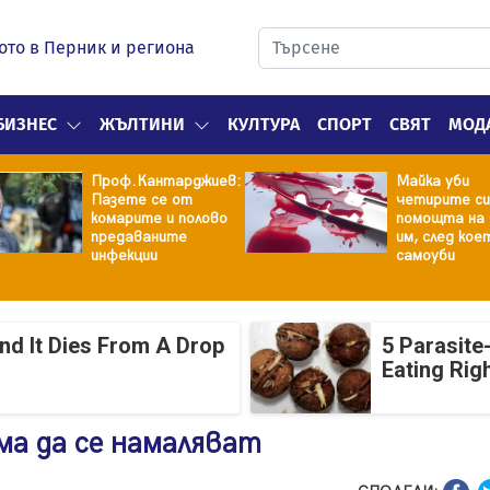
ото в Перник и региона
БИЗНЕС
ЖЪЛТИНИ
КУЛТУРА
СПОРТ
СВЯТ
МОД
Проф.Кантарджиев:
Майка уби
Пазете се от
четирите си
комарите и полово
помощта на 
предаваните
им, след кое
инфекции
самоуби
And It Dies From A Drop
5 Parasite
Eating Rig
ма да се намаляват