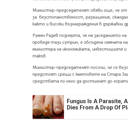
Министър-председателят обяви още, че от 
за безстопанственост, разхищения, скандал
както и високи възнаграждения в държавни 
Румен Радев подчерта, че на заседанието н
проведе тази сутрин, е обсъдена смяната на
министъра на икономиката, инвестициите и
такъв.
Министър-председателят посочи, че се възо
предстоят срещи с кметовете на Стара Заго
средствата по него да достигнат до хората
Fungus Is A Parasite, A
Dies From A Drop Of Pla