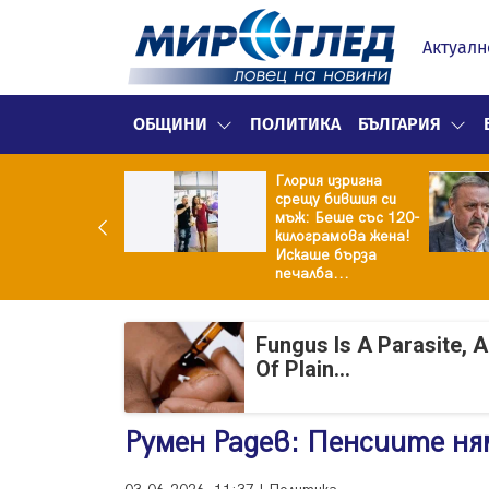
Актуалн
ОБЩИНИ
ПОЛИТИКА
БЪЛГАРИЯ
Глория изригна
ия и майка си
срещу бившия си
троиха къща от
мъж: Беше със 120-
0 стъклени
килограмова жена!
илки
Искаше бърза
печалба...
Fungus Is A Parasite, 
Of Plain...
Румен Радев: Пенсиите ня