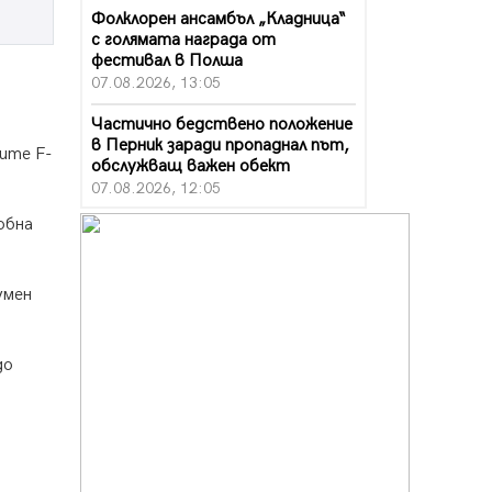
Фолклорен ансамбъл „Кладница“
с голямата награда от
фестивал в Полша
07.08.2026, 13:05
Частично бедствено положение
в Перник заради пропаднал път,
лите F-
обслужващ важен обект
07.08.2026, 12:05
обна
Да отговорим на жегите с филм
под звездите днес и утре
07.08.2026, 10:21
умен
Първите крачки в помощ на
пенсионерите в Перник, вече са
факт
до
07.08.2026, 09:18
Пак ограничават камионите по
магистралите в петък и неделя.
Ето обходните маршрути
07.08.2026, 07:55