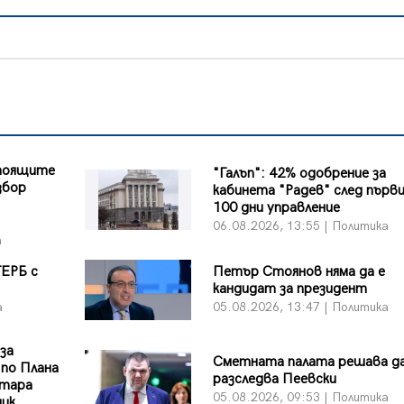
стоящите
"Галъп": 42% одобрение за
збор
кабинета "Радев" след първ
100 дни управление
06.08.2026, 13:55 | Политика
а
ГЕРБ с
Петър Стоянов няма да е
кандидат за президент
а
05.08.2026, 13:47 | Политика
 за
Сметната палата решава да
 по Плана
разследва Пеевски
Стара
05.08.2026, 09:53 | Политика
ник