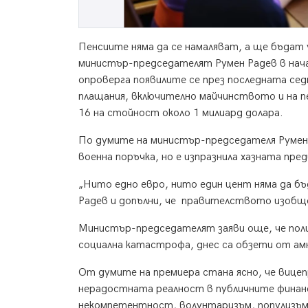
Пенсиите няма да се намаляват, а ще бъдат 
министър-председателят Румен Радев в на
опроверга появилите се през последната сед
плащания, включително майчинството и на пе
16 на стойност около 1 милиард долара.
По думите на министър-председателя Румен 
военна поръчка, но е изпразнила хазната пред
„Нито едно евро, нито един цент няма да б
Радев и допълни, че правителството изобщо
Министър-председателят заяви още, че пол
социална катастрофа, днес са обзети от амн
От думите на премиера стана ясно, че виц
нерадостната реалност в публичните финанси
некомпетентност, волунтаризъм, популизъм 