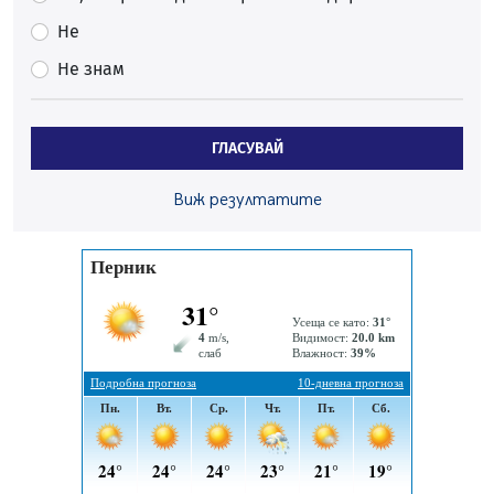
07.08.2026, 13:05
Не
Частично бедствено положение в Перник заради
Не знам
пропаднал път, обслужващ важен обект
07.08.2026, 12:05
Да отговорим на жегите с филм под звездите днес и
ГЛАСУВАЙ
утре
07.08.2026, 10:21
Виж резултатите
Първите крачки в помощ на пенсионерите в Перник,
вече са факт
07.08.2026, 09:18