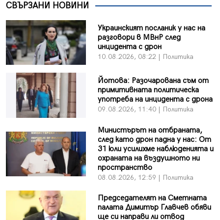
СВЪРЗАНИ НОВИНИ
Украинският посланик у нас на
разговори в МВнР след
инцидента с дрон
10.08.2026, 08:22 | Политика
Йотова: Разочарована съм от
примитивната политическа
употреба на инцидента с дрона
09.08.2026, 11:40 | Политика
Министърът на отбраната,
след като дрон падна у нас: От
31 юли усилихме наблюденията и
охраната на въздушното ни
пространство
08.08.2026, 12:59 | Политика
Председателят на Сметната
палата Димитър Главчев обяви
ще си направи ли отвод