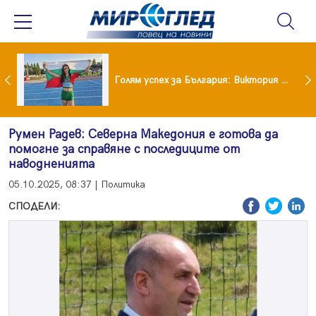
Когато всичко те дразни: тези трикове променят настроението за минути
Голям успех за България: Виктория Ангелова грабна световна титла в тройния скок
Румен Радев: Северна Македония е готова да
помогне за справяне с последиците от
наводненията
05.10.2025, 08:37 | Политика
СПОДЕЛИ: