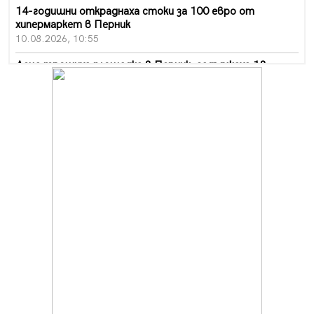
14-годишни откраднаха стоки за 100 евро от
хипермаркет в Перник
10.08.2026, 10:55
Деца трошиха площадка в Перник, задържаха 18-
годишен
10.08.2026, 10:52
Мъж рани с нож жена си в Перник, баща би дъщеря си
в Радомир
10.08.2026, 10:47
Кой е 20 000-ия посетител на изложбата на Дали в
Перник
10.08.2026, 08:36
Шестото издание "Пейка" в Перник: Много музика и
настроение
10.08.2026, 08:30
Генералът от Перник днес става на 80 години
09.08.2026, 12:10