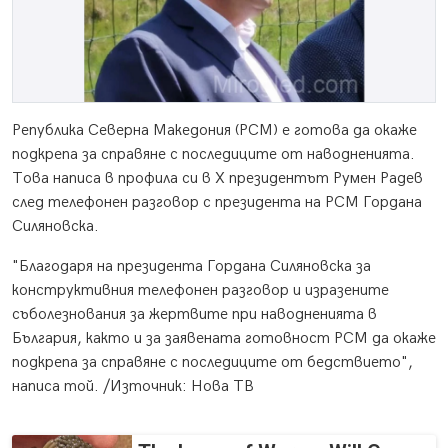
Република Северна Македония (РСМ) е готова да окаже
подкрепа за справяне с последиците от наводненията.
Това написа в профила си в X президентът Румен Радев
след телефонен разговор с президента на РСМ Гордана
Силяновска.
"Благодаря на президента Гордана Силяновска за
конструктивния телефонен разговор и изразените
съболезнования за жертвите при наводненията в
България, както и за заявената готовност РСМ да окаже
подкрепа за справяне с последиците от бедствието",
написа той. /Източник: Нова ТВ