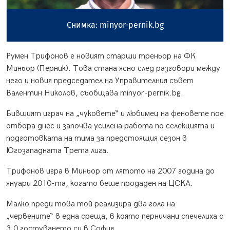
Снимка: minyor-pernik.bg
Румен Трифонов е новият старши треньор на ФК
Миньор (Перник). Това стана ясно след разговори между
него и новия председател на Управителния съвет
Валентин Николов, съобщава minyor-pernik.bg.
Бившият играч на „чуковете“ и любимец на феновете пое
отбора днес и започва усилена работа по селекцията и
подготовката на тима за предстоящия сезон в
Югозападната Трета лига.
Трифонов игра в Миньор от лятото на 2007 година до
януари 2010-та, когато беше продаден на ЦСКА.
Малко преди това той реализира два гола на
„червените“ в една среща, в която перничани спечелиха с
3:0 гостуването си в София.