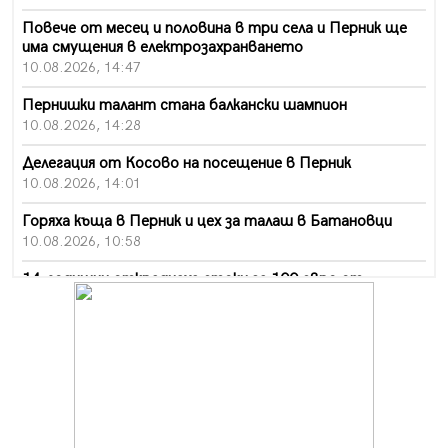
Повече от месец и половина в три села и Перник ще
има смущения в електрозахранването
10.08.2026, 14:47
Пернишки талант стана балкански шампион
10.08.2026, 14:28
Делегация от Косово на посещение в Перник
10.08.2026, 14:01
Горяха къща в Перник и цех за талаш в Батановци
10.08.2026, 10:58
14-годишни откраднаха стоки за 100 евро от
хипермаркет в Перник
10.08.2026, 10:55
Деца трошиха площадка в Перник, задържаха 18-
годишен
10.08.2026, 10:52
Мъж рани с нож жена си в Перник, баща би дъщеря си