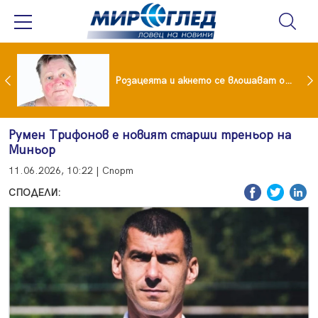
ейчева отиде на море след убийството на Владо Загатото, скарала се с него за пари
Розацеята и акнето се влошават от слънцето
Румен Трифонов е новият старши треньор на
Миньор
11.06.2026, 10:22 | Спорт
СПОДЕЛИ: