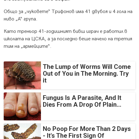
Общо за „чуковете“ Трифонов има 41 двубоя и 4 гола на
ниво „А“ група.
Като треньор 41-годишният бивш играч е работил в
школата на ЦСКА, а за последно беше начело на третия
тим на „армейците“.
The Lump of Worms Will Come
Out of You in The Morning. Try
it
Fungus Is A Parasite, And It
Dies From A Drop Of Plain...
No Poop For More Than 2 Days
- It's The First Sign Of