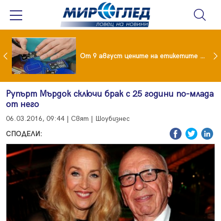
 за изграждане на 13-етажна "мегаджамия" разгневи жителите на Лондон
От 9 август цените на етикетите само в евро
Рупърт Мърдок сключи брак с 25 години по-млада
от него
06.03.2016, 09:44 | Свят | Шоубизнес
СПОДЕЛИ: