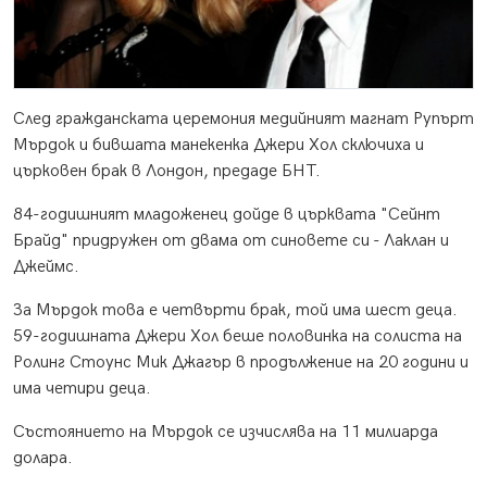
След гражданската церемония медийният магнат Рупърт
Мърдок и бившата манекенка Джери Хол сключиха и
църковен брак в Лондон, предаде БНТ.
84-годишният младоженец дойде в църквата "Сейнт
Брайд" придружен от двама от синовете си - Лаклан и
Джеймс.
За Мърдок това е четвърти брак, той има шест деца.
59-годишната Джери Хол беше половинка на солиста на
Ролинг Стоунс Мик Джагър в продължение на 20 години и
има четири деца.
Състоянието на Мърдок се изчислява на 11 милиарда
долара.