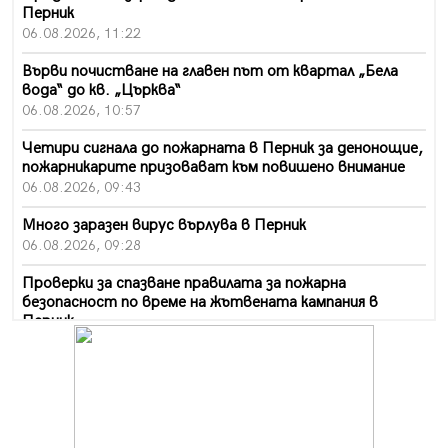
Перник
06.08.2026, 11:22
Върви почистване на главен път от квартал „Бела
вода“ до кв. „Църква“
06.08.2026, 10:57
Четири сигнала до пожарната в Перник за денонощие,
пожарникарите призовават към повишено внимание
06.08.2026, 09:43
Много заразен вирус върлува в Перник
06.08.2026, 09:28
Проверки за спазване правилата за пожарна
безопасност по време на жътвената кампания в
Перник
06.08.2026, 07:51
Ето какви забавления ще има през август в Перник
06.08.2026, 00:48
Пернишки експерт за фишинг измамите: