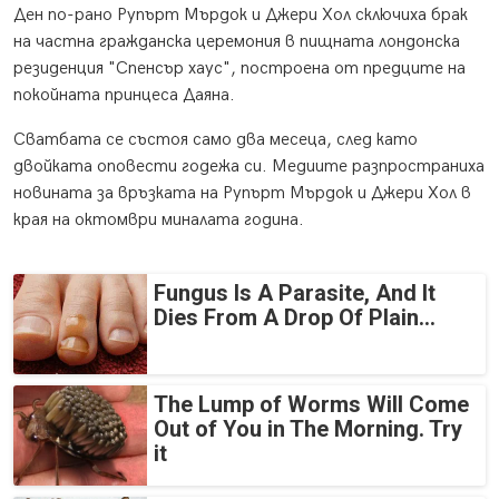
Ден по-рано Рупърт Мърдок и Джери Хол сключиха брак
на частна гражданска церемония в пищната лондонска
резиденция "Спенсър хаус", построена от предците на
покойната принцеса Даяна.
Сватбата се състоя само два месеца, след като
двойката оповести годежа си. Медиите разпространиха
новината за връзката на Рупърт Мърдок и Джери Хол в
края на октомври миналата година.
Fungus Is A Parasite, And It
Dies From A Drop Of Plain...
The Lump of Worms Will Come
Out of You in The Morning. Try
it