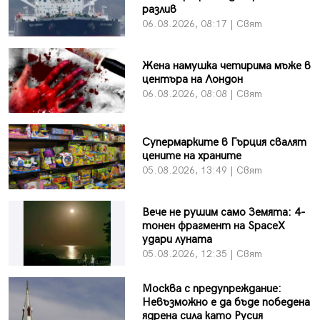
разлив
06.08.2026, 08:17 | Свят
Жена намушка четирима мъже в
центъра на Лондон
06.08.2026, 08:08 | Свят
Супермарките в Гърция свалят
цените на храните
05.08.2026, 13:49 | Свят
Вече не рушим само Земята: 4-
тонен фрагмент на SpaceX
удари луната
05.08.2026, 12:35 | Свят
Москва с предупреждание:
Невъзможно е да бъде победена
ядрена сила като Русия