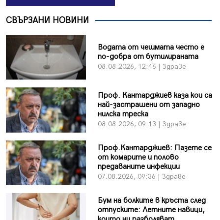
СВЪРЗАНИ НОВИНИ
Водата от чешмата често е
по-добра от бутилираната
08.08.2026, 12:46 | Здраве
Проф. Кантарджиев каза кои са
най-застрашени от западно
нилска треска
08.08.2026, 09:13 | Здраве
Проф.Кантарджиев: Пазете се
от комарите и полово
предаваните инфекции
07.08.2026, 09:36 | Здраве
Бум на болките в кръста след
отпуските: Летните навици,
които ни разболяват