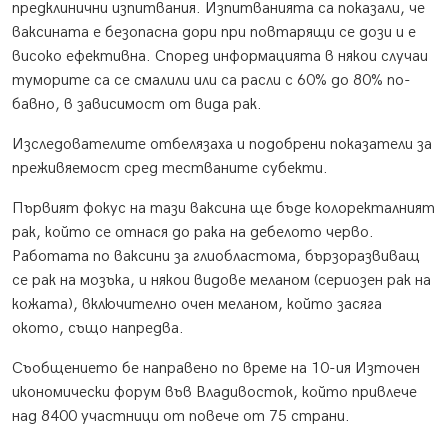
предклинични изпитвания. Изпитванията са показали, че
ваксината е безопасна дори при повтарящи се дози и е
високо ефективна. Според информацията в някои случаи
туморите са се смалили или са расли с 60% до 80% по-
бавно, в зависимост от вида рак.
Изследователите отбелязаха и подобрени показатели за
преживяемост сред тестваните субекти.
Първият фокус на тази ваксина ще бъде колоректалният
рак, който се отнася до рака на дебелото черво.
Работата по ваксини за глиобластома, бързоразвиващ
се рак на мозъка, и някои видове меланом (сериозен рак на
кожата), включително очен меланом, който засяга
окото, също напредва.
Съобщението бе направено по време на 10-ия Източен
икономически форум във Владивосток, който привлече
над 8400 участници от повече от 75 страни.