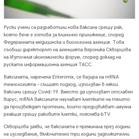
Руски учени са разработили нова ваксина срещу рак,
която вече е готова за клинично приложение, според
Федералната медицинска и биологична агенция. Това
съобщи директорът на агенцията Вероника Скворцова
на Източния икономически форум, според доклад на
руската информационна агенция ТАСС.
Ваксината, наречена Enteromix, се базира на mRNA
технологията – същият подход, използван в някои
ваксини срещу Covid-19. Вместо да използват отслабен
вирус, mRNA ваксините научават клетките на тялото
да произвеждат протеини, които предизвикват имунна
реакция срещу раковите клетки, пояснява bTV.
Скворцова заяви, че ваксината е преминала през години
на изследвания, включително три години задължителни