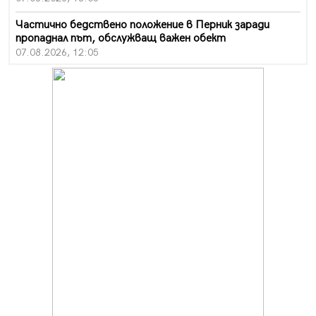
Частично бедствено положение в Перник заради
пропаднал път, обслужващ важен обект
07.08.2026, 12:05
Да отговорим на жегите с филм под звездите днес и
утре
07.08.2026, 10:21
Първите крачки в помощ на пенсионерите в Перник,
вече са факт
07.08.2026, 09:18
Пак ограничават камионите по магистралите в петък
и неделя. Ето обходните маршрути
07.08.2026, 07:55
Ето какво вдъхнови Здравка Евтимова за новата ѝ
книга
07.08.2026, 00:11
Продължава изграждането на нови паркоместа в
Перник