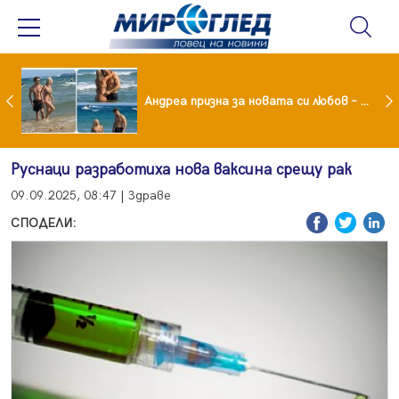
Драма вместо щастие: Звезда от "Татковци" е в болница с високорискова бременност
Андреа призна за новата си любов – руснакът Игор
Руснаци разработиха нова ваксина срещу рак
09.09.2025, 08:47 | Здраве
СПОДЕЛИ: