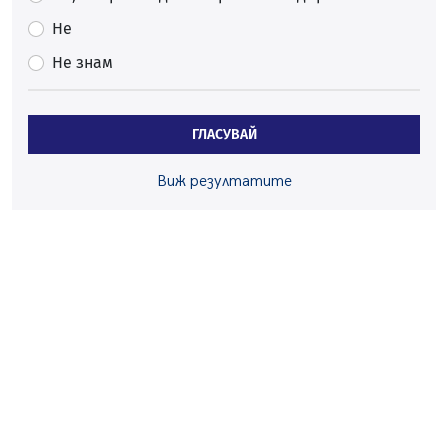
05.08.2026, 15:42
Не
На 95 години почина Лиляна Десова
Не знам
05.08.2026, 15:18
Радев: Работи се активно за запазването на
средствата по Плана за справедлив преход за
ГЛАСУВАЙ
въглищните райони
05.08.2026, 14:57
Виж резултатите
Звезди от световна сцена в Перник ще пеят на
Пернишката крепост
05.08.2026, 14:01
„Топлофикация Перник“ напредва с дигитализацията
на отчетния процес
05.08.2026, 11:48