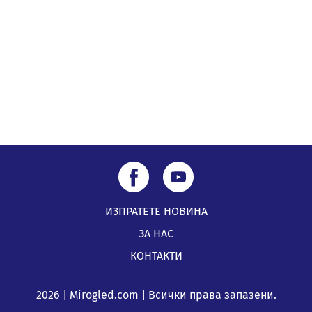
мост на "Струма"
04.08.2026, 12:08
Най-чаканият ремонт в Перник започва този петък
04.08.2026, 09:11
ИЗПРАТЕТЕ НОВИНА
ЗА НАС
КОНТАКТИ
2026 | Mirogled.com | Всички права запазени.