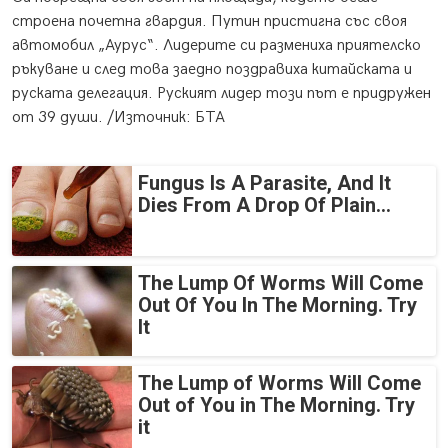
строена почетна гвардия. Путин пристигна със своя
автомобил „Аурус“. Лидерите си размениха приятелско
ръкуване и след това заедно поздравиха китайската и
руската делегация. Руският лидер този път е придружен
от 39 души. /Източник: БТА
Fungus Is A Parasite, And It
Dies From A Drop Of Plain...
The Lump Of Worms Will Come
Out Of You In The Morning. Try
It
The Lump of Worms Will Come
Out of You in The Morning. Try
it