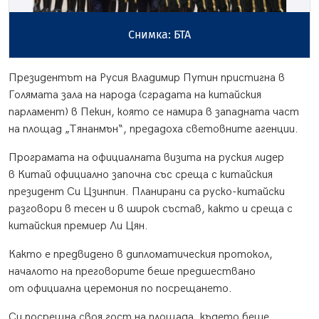
Снимка: БТА
Президентът на Русия Владимир Путин пристигна в
Голямата зала на народа (сградата на китайския
парламент) в Пекин, която се намира в западната част
на площад „Тянанмън“, предадоха световните агенции.
Програмата на официалната визита на руския лидер
в Китай официално започна със среща с китайския
президент Си Цзинпин. Планирани са руско-китайски
разговори в тесен и в широк състав, както и среща с
китайския премиер Ли Цян.
Както е предвидено в дипломатическия протокол,
началото на преговорите беше предшествано
от официална церемония по посрещането.
Си посрещна своя гост на площада, където беше