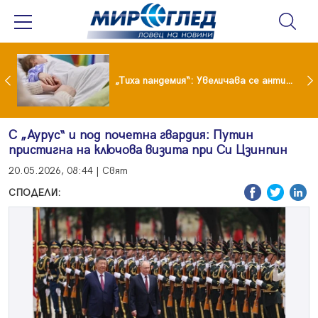
„Тиха пандемия“: Увеличава се антибиотичната резистентност при децата
С „Аурус“ и под почетна гвардия: Путин
пристигна на ключова визита при Си Цзинпин
20.05.2026, 08:44 | Свят
СПОДЕЛИ: