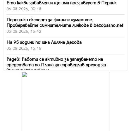
Ето какви забавления ще има през август в Перник
06.08.2026, 00:48
Пернишки експерт за фишинг измамите:
Проверявайте съмнителните линкове в bezopasno.net
05.08.2026, 15:42
На 95 години почина Лиляна Десова
05.08.2026, 15:18
Радев: Работи се активно за запазването на
средствата по Плана за справедлив преход за
въглищните райони
05.08.2026, 14:57
Звезди от световна сцена в Перник ще пеят на
Пернишката крепост
05.08.2026, 14:01
„Топлофикация Перник“ напредва с дигитализацията
на отчетния процес
05.08.2026, 11:48