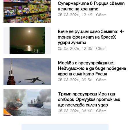
Супермарките в Гърция свалят
цените на храните
05.08.2026, 13:49 | Свят
Вече не рушим само Земята: 4-
тонен фрагмент на SpaceX
удари луната
05.08.2026, 12:35 | Свят
Москва с предупреждание:
Невъзможно е да бъде победена
ядрена сила като Русия
05.08.2026, 09:56 | Свят
Тръмп предупреди Иран да
отвори Ормузкия проток или
ще последва силен удар
05.08.2026, 08:40 | Свят