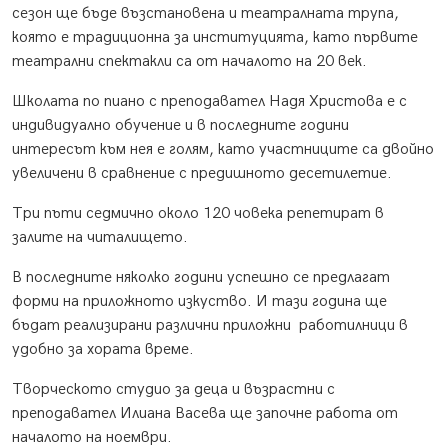
сезон ще бъде възстановена и театралната трупа,
която е традиционна за институцията, като първите
театрални спектакли са от началото на 20 век.
Школата по пиано с преподавател Надя Христова е с
индивидуално обучение и в последните години
интересът към нея е голям, като участниците са двойно
увеличени в сравнение с предишното десетилетие.
Три пъти седмично около 120 човека репетират в
залите на читалището.
В последните няколко години успешно се предлагат
форми на приложното изкуство. И тази година ще
бъдат реализирани различни приложни работилници в
удобно за хората време.
Творческото студио за деца и възрастни с
преподавател Илиана Васева ще започне работа от
началото на ноември.