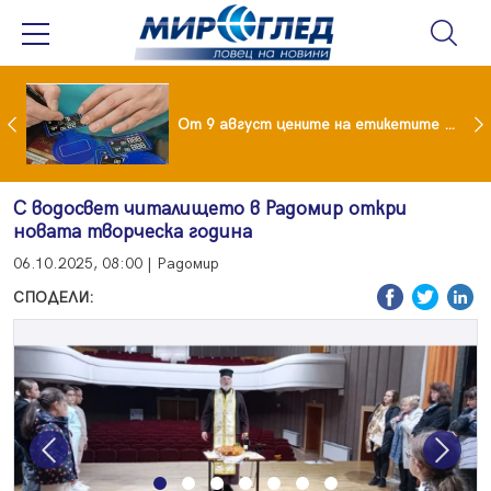
 за изграждане на 13-етажна "мегаджамия" разгневи жителите на Лондон
От 9 август цените на етикетите само в евро
С водосвет читалището в Радомир откри
новата творческа година
06.10.2025, 08:00 | Радомир
СПОДЕЛИ:
Previous
Next