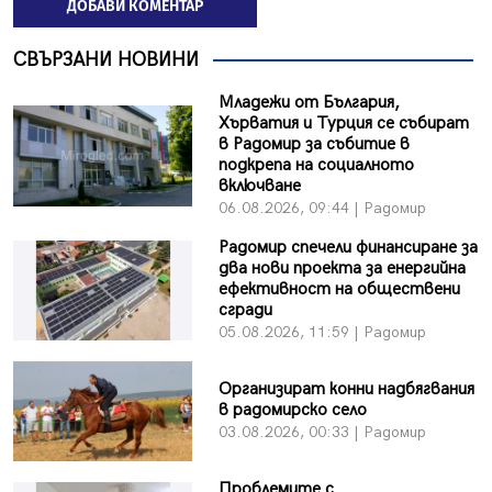
ДОБАВИ КОМЕНТАР
СВЪРЗАНИ НОВИНИ
Младежи от България,
Хърватия и Турция се събират
в Радомир за събитие в
подкрепа на социалното
включване
06.08.2026, 09:44 | Радомир
Радомир спечели финансиране за
два нови проекта за енергийна
ефективност на обществени
сгради
05.08.2026, 11:59 | Радомир
Организират конни надбягвания
в радомирско село
03.08.2026, 00:33 | Радомир
Проблемите с