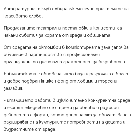
Литературният клуб събира ежемесечно приятелите на
красивото слово.
Предлаганите театрални постановки и концерти са
чакани събития за хората от града и общината.
От средата на октомври в компютърната зала започва
обучение в партньорство с професионални
организации по дигитална грамотност за безработни.
Библиотеката е обновена като база и разполага с богат
и добре подбран книжен фонд от любими и търсени
заглавия.
Читалището работи в изключително конкурентна среда
и екипът ежедневно се стреми да обнови и разшири
дейността с форми, които допринасят за обогатяване и
разширяване на културните потребности на децата и
възрастните от града.