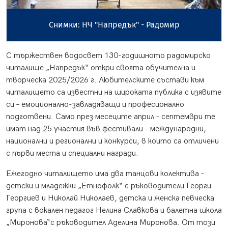
 Радомир
С тържествен водосвет 130-годишното радомирско
читалище „Напредък“ откри своята обучителна и
творческа 2025/2026 г. Любителските състави към
читалището са известни на широката публика с изявите
си – емоционално-завладяващи и професионално
подготвени. Само през месеците април – септември те
имат над 25 участия във фестивали – международни,
национални и регионални и конкурси, в които са отличени
с първи места и специални награди.
Ежегодно читалището има два танцови колектива –
детски и младежки „Етнофолк“ с ръководители Георги
Георгиев и Николай Николаев, детска и женска певческа
група с вокален педагог Нелина Славкова и балетна школа
„Миронова“с ръководител Аделина Миронова. От този