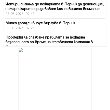
Четири сигнала до пожарната в Перник за денонощие,
пожарникарите призовават към повишено внимание
06.08.2026, 09:43
Много заразен вирус върлува в Перник
06.08.2026, 09:28
Проверки за спазване правилата за пожарна
безопасност по време на жътвената кампания в
Перник
06.08.2026, 07:51
Ето какви забавления ще има през август в Перник
06.08.2026, 00:48
Пернишки експерт за фишинг измамите:
Проверявайте съмнителните линкове в bezopasno.net
05.08.2026, 15:42
На 95 години почина Лиляна Десова
05.08.2026, 15:18
Радев: Работи се активно за запазването на