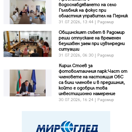
водоснабдяването на село
Гълъбник на фокус при
областния управител на Перник
31.07.2026, 13:44 | Радомир
Общинският съвет в Радомир
реши отпускане на временен
безлихвен заем при извънредни
ситуации
31.07.2026, 06:30 | Радомир
Кирил Стоев за
фотоволтаичния парк:Част от
членовете на настоящия ОбС
са били членове и в предишния,
който е одобрил това
инвестиционно намерение
30.07.2026, 16:24 | Радомир