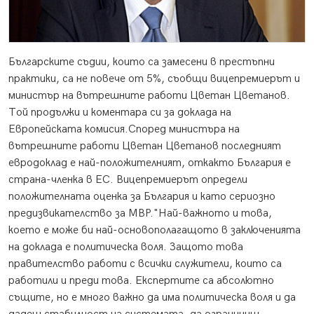
Българските съдии, които са замесени в престъпни
практики, са не повече от 5%, съобщи вицепремиерът и
министър на вътрешните работи Цветан Цветанов.
Той продължи и коментара си за доклада на
Европейската комисия.
Според министъра на
вътрешните работи Цветан Цветанов последният
евродоклад е най-положителният, откакто България е
страна-членка в ЕС. Вицепремиерът определи
положителната оценка за България и като сериозно
предизвикателство за МВР."Най-важното и това,
което е може би най-основополагащото в заключенията
на доклада е политическа воля. Защото това
правителство работи с всички служители, които са
работили и преди това. Експертите са абсолютно
същите, но е много важно да има политическа воля и да