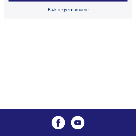
Пернишки експерт за фишинг измамите:
Виж резултатите
Проверявайте съмнителните линкове в bezopasno.net
05.08.2026, 15:42
На 95 години почина Лиляна Десова
05.08.2026, 15:18