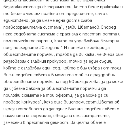
дадеш стабилност на системата, да ограничиш
възможността за експерименти, което беше практика и
то беше с умисъл правено от предишните, само и
единствено, за да имаме една доста слаба
правоохранителна система", заяви Цветанов.Според
него съдебната система е сраснала с престъпността и
политическите партии, които са управлявали България
през последните 20 години." И понеже се говори за
обществените поръчки, трябва да ви кажа, че вчера съм
разговарял с главния прокурор, точно за един съдия,
който е оглавявал един съд, който е бил избран от този
Висш съдебен съвет и в момента той си е раздробил
обществените поръчки на под 50 хиляди лева, за да може
да избегне Закона за обществените поръчки и да
приложи схемата на три оферти, за да може да си
проведе конкурса", каза още вицепремиерът.Цветанов
изрази готовност да запознае Висшия съдебен съвет с
наличната информация, свързана с магистратите,
замесени в престъпна дейност. За целта обаче е