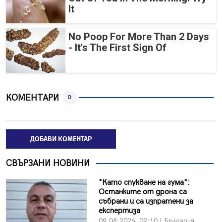
It
No Poop For More Than 2 Days
- It's The First Sign Of
КОМЕНТАРИ
0
ДОБАВИ КОМЕНТАР
СВЪРЗАНИ НОВИНИ
"Като спукване на гума":
Останките от дрона са
събрани и са изпратени за
експертиза
09.08.2026, 09:10 | България