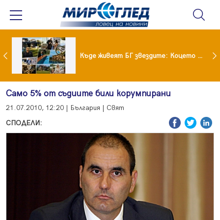
Ето го новият на Мартина от "Ергенът"
Къде живеят БГ звездите: Коцето с дворец, Лозанова с имение, Миро с дом за над 2 млн. евро
Само 5% от съдиите били корумпирани
21.07.2010, 12:20 | България | Свят
СПОДЕЛИ: