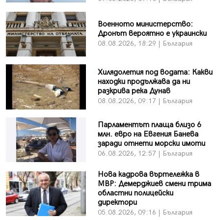
Военното министерство:
Дронът вероятно е украински
08.08.2026, 18:29 | България
Хилядолетия под водата: Какви
находки продължава да ни
разкрива река Дунав
08.08.2026, 09:17 | България
Парламентът плаща близо 6
млн. евро на Евгения Банева
заради отнети морски имоти
06.08.2026, 12:57 | България
Нова кадрова въртележка в
МВР: Демерджиев смени трима
областни полицейски
директори
05.08.2026, 09:16 | България