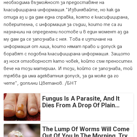
необходима възможност за предоставяне на
класифицирана информация."Извинявайте, но как да
отида аз и да дам една справка, която е класифицирана,
поверителна, с информация за съдии, които те са ги
назначили на определени постове и в един момент аз да
му дам да се запознава с нея. Това е изтичане на
информация от лица, които нямат право и допуск да
боравят с подобна класифицирана информация. Защото
аз нося отговорност като човек, който съм преносител
вече на този материал. И този, който се запознава, той
трябва да има адекватния допуск, за да може да го
чете", допълни Цветанов. /БНТ
Fungus Is A Parasite, And It
Dies From A Drop Of Plain...
The Lump Of Worms Will Come
Out Of You In The Morning. Try