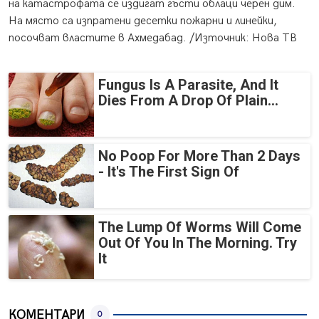
на катастрофата се издигат гъсти облаци черен дим.
На място са изпратени десетки пожарни и линейки,
посочват властите в Ахмедабад. /Източник: Нова ТВ
Fungus Is A Parasite, And It
Dies From A Drop Of Plain...
No Poop For More Than 2 Days
- It's The First Sign Of
The Lump Of Worms Will Come
Out Of You In The Morning. Try
It
КОМЕНТАРИ
0