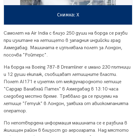
Снимка: Х
Самолет на Air India с близо 250 души на борда се разби
при излитане на летището в западния индийски град
Ахмедабад. Машината е изпълявала полет за Лондон,
посочва "Ройтерс".
На борда на Boeing 787-8 Dreamliner е имало 230 пътници
и 12 души екипаж, съобщават летищните власти.
Полет AI171 е излетял от международното летище
"Сардар Валабхай Пател" в Ахмедабад в 13:10 часа
следобед местно време. Трябвало да се приземи на
летище "Гетуик" в Лондон, заявиха от авиокомпанията
оператор.
По непотвърдена информация машината се е разбила в
жилищен район в близост до аерогарата. Над мястото