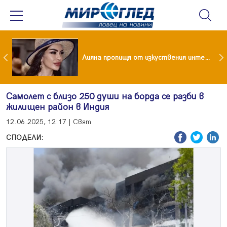
Популярен риалити герой заряза жена си заради друга
Лияна пропищя от изкуствения интелект
Самолет с близо 250 души на борда се разби в
жилищен район в Индия
12.06.2025, 12:17 | Свят
СПОДЕЛИ: