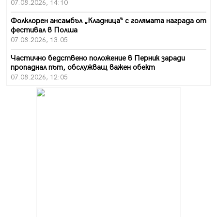
07.08.2026, 14:10
Фолклорен ансамбъл „Кладница“ с голямата награда от
фестивал в Полша
07.08.2026, 13:05
Частично бедствено положение в Перник заради
пропаднал път, обслужващ важен обект
07.08.2026, 12:05
Да отговорим на жегите с филм под звездите днес и
утре
07.08.2026, 10:21
Първите крачки в помощ на пенсионерите в Перник,
вече са факт
07.08.2026, 09:18
Пак ограничават камионите по магистралите в петък
и неделя. Ето обходните маршрути
07.08.2026, 07:55
Ето какво вдъхнови Здравка Евтимова за новата ѝ
книга