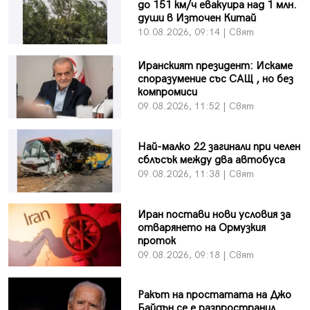
до 151 км/ч евакуира над 1 млн.
души в Източен Китай
10.08.2026, 09:14 | Свят
Иранският президент: Искаме
споразумение със САЩ , но без
компромиси
09.08.2026, 11:52 | Свят
Най-малко 22 загинали при челен
сблъсък между два автобуса
09.08.2026, 11:38 | Свят
Иран постави нови условия за
отварянето на Ормузкия
проток
09.08.2026, 09:18 | Свят
Ракът на простатата на Джо
Байдън се е разпространил