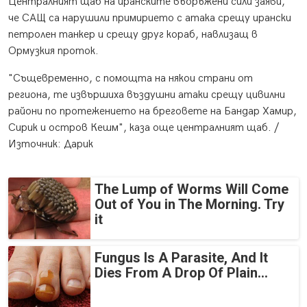
Централният щаб на иранските въоръжени сили заяви,
че САЩ са нарушили примирието с атака срещу ирански
петролен танкер и срещу друг кораб, навлизащ в
Ормузкия проток.
"Същевременно, с помощта на някои страни от
региона, те извършиха въздушни атаки срещу цивилни
райони по протежението на бреговете на Бандар Хамир,
Сирик и остров Кешм", каза още централният щаб. /
Източник: Дарик
The Lump of Worms Will Come
Out of You in The Morning. Try
it
Fungus Is A Parasite, And It
Dies From A Drop Of Plain...