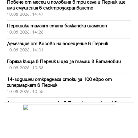
Повече от месец и половина в три села и Перник ще
има смущения в електрозахранването
10.08.2026, 14:47
Пернишки талант стана балкански шампион
10.08.2026, 14:28
Делегация от Косово на посещение в Перник
10.08.2026, 14:01
Горяха къща в Перник и цех за талаш в Батановци
10.08.2026, 10:58
14-годишни откраднаха стоки за 100 евро от
хипермаркет в Перник
10.08.2026, 10:55
Деца трошиха площадка в Перник, задържаха 18-
годишен
10.08.2026, 10:52
Мъж рани с нож жена си в Перник, баща би дъщеря си
в Радомир