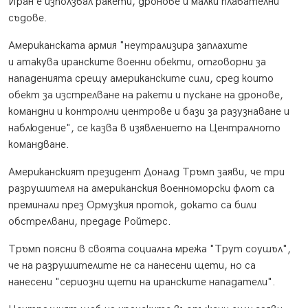
Иран е използвал ракети, дронове и малки плавателни
съдове.
Американската армия "неутрализира заплахите
и атакува иранските военни обекти, отговорни за
нападенията срещу американските сили, сред които
обект за изстрелване на ракети и пускане на дронове,
командни и контролни центрове и бази за разузнаване и
наблюдение", се казва в изявлението на Централното
командване.
Американският президент Доналд Тръмп заяви, че три
разрушителя на американския военноморски флот са
преминали през Ормузкия проток, докато са били
обстрелвани, предаде Ройтерс.
Тръмп поясни в своята социална мрежа "Трут соушъл",
че на разрушителите не са нанесени щети, но са
нанесени "сериозни щети на иранските нападатели".