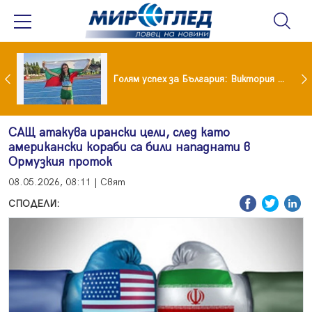
Когато всичко те дразни: тези трикове променят настроението за минути
Голям успех за България: Виктория Ангелова грабна световна титла в тройния скок
САЩ атакува ирански цели, след като
американски кораби са били нападнати в
Ормузкия проток
08.05.2026, 08:11 | Свят
СПОДЕЛИ: