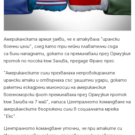
Американската армия заяви, че е атакувала "ирански
военни цели", след като три нейни плавателни съда
са били нападнати, докато са преминавали през Ормузкия
проток по посока към Залива, предаде Франс прес.
"Американските сили прехванаха непровокираните
ирански атаки и отвърнаха със защитни удари, докато
ракетни ескадрени миноносци на американския
военноморски флот преминаваха през Ормузкия проток
към Залива на 7 май", написа Централното командване на
американските въоръжени сили в социалната мрежа
"Екс".
Централното командване уточни, че при атаките си