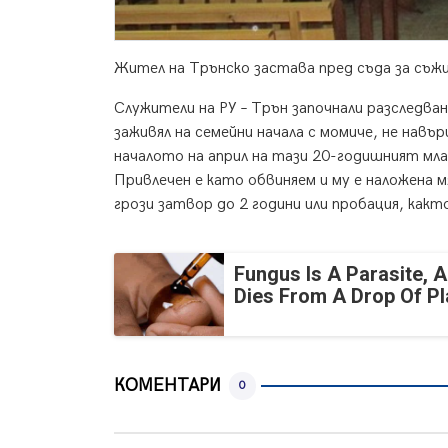
Жител на Трънско застава пред съда за съж
Служители на РУ – Трън започнали разследва
заживял на семейни начала с момиче, не навъ
началото на април на тази 20-годишният мл
Привлечен е като обвиняем и му е наложена м
грози затвор до 2 години или пробация, как
Fungus Is A Parasite, A
Dies From A Drop Of Pla
КОМЕНТАРИ
0