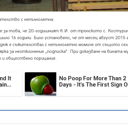
ителство с непълнолетна.
не за това, че 20-годишният К.И. от трънското с. Костури
ршило 16 години. Било установено, че от месец август 2015 г
адеж е съжителствал с непълнолетно момиче от същото сел
ярка за неотклонение „подписка“. При доказване на вината му
то и обществено порицание.
nd It
No Poop For More Than 2
in...
Days - It's The First Sign O