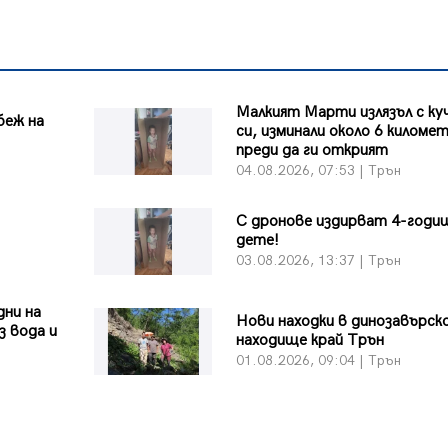
Малкият Марти излязъл с к
беж на
си, изминали около 6 киломе
преди да ги открият
04.08.2026, 07:53 | Трън
С дронове издирват 4-годи
дете!
03.08.2026, 13:37 | Трън
дни на
Нови находки в динозавърс
з вода и
находище край Трън
01.08.2026, 09:04 | Трън