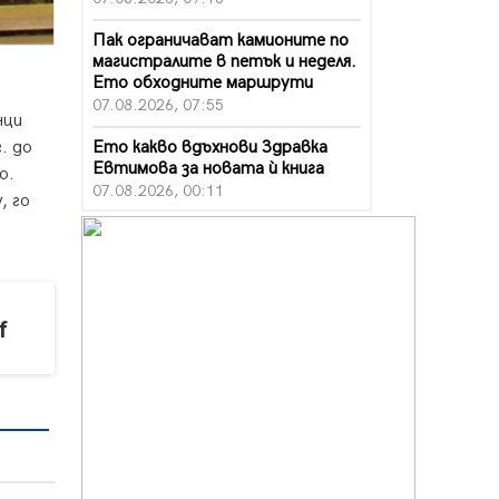
Пак ограничават камионите по
магистралите в петък и неделя.
Ето обходните маршрути
07.08.2026, 07:55
нци
Ето какво вдъхнови Здравка
. до
Евтимова за новата ѝ книга
о.
07.08.2026, 00:11
, го
Продължава изграждането на
нови паркоместа в Перник
06.08.2026, 11:22
Върви почистване на главен път
f
от квартал „Бела вода“ до кв.
„Църква“
06.08.2026, 10:57
Четири сигнала до пожарната в
Перник за денонощие,
пожарникарите призовават към
повишено внимание