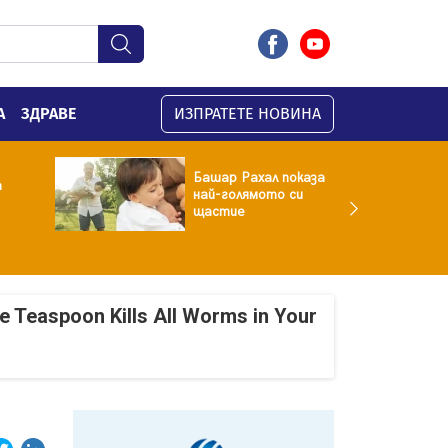
А
ЗДРАВЕ
ИЗПРАТЕТЕ НОВИНА
Башар Рахал показа
а
най-голямото си
щастие
e Teaspoon Kills All Worms in Your