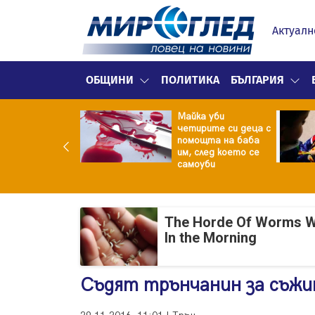
Актуалн
ОБЩИНИ
ПОЛИТИКА
БЪЛГАРИЯ
ф.Кантарджиев:
Майка уби
ете се от
четирите си деца с
арите и полово
помощта на баба
даваните
им, след което се
екции
самоуби
The Horde Of Worms Will
In the Morning
Съдят трънчанин за съжи