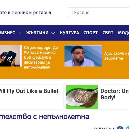
ото в Перник и региона
БИЗНЕС
ЖЪЛТИНИ
КУЛТУРА
СПОРТ
СВЯТ
МОД
Съдия нареди: До
90 часа месечно
Азис скочи н
във фейсбук и
гейовете
инстаграм за
непълнолетни
 Fly Out Like a Bullet
Doctor: On
Body!
телство с непълнолетна