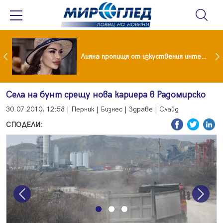
Популярен риалити герой заряза жена си заради друга
Лияна пропищя от изкуствения интелект
Села на бунт срещу нова кариера в Радомирско
30.07.2010, 12:58 | Перник | Бизнес | Здраве | Слайд
СПОДЕЛИ:
Previous
Next