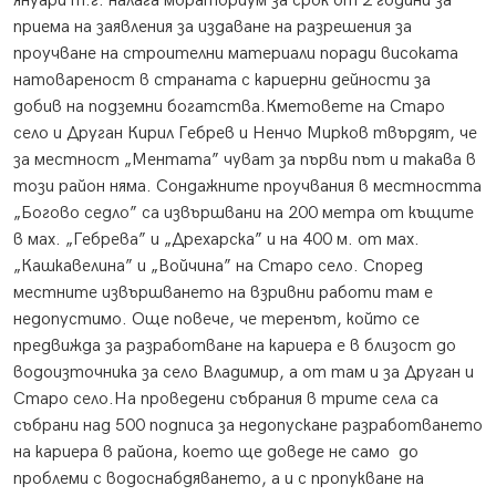
януари т.г. налага мораториум за срок от 2 години за
приема на заявления за издаване на разрешения за
проучване на строителни материали поради високата
натовареност в страната с кариерни дейности за
добив на подземни богатства.Кметовете на Старо
село и Друган Кирил Гебрев и Ненчо Мирков твърдят, че
за местност „Ментата” чуват за първи път и такава в
този район няма. Сондажните проучвания в местността
„Богово седло” са извършвани на 200 метра от къщите
в мах. „Гебрева” и „Дрехарска” и на 400 м. от мах.
„Кашкавелина” и „Войчина” на Старо село. Според
местните извършването на взривни работи там е
недопустимо. Още повече, че теренът, който се
предвижда за разработване на кариера е в близост до
водоизточника за село Владимир, а от там и за Друган и
Старо село.
На проведени събрания в трите села са
събрани над 500 подписа за недопускане разработването
на кариера в района, което ще доведе не само до
проблеми с водоснабдяването, а и с пропукване на