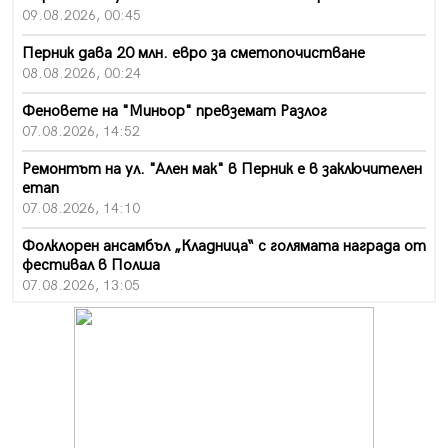
09.08.2026, 00:45
Перник дава 20 млн. евро за сметопочистване
08.08.2026, 00:24
Феновете на "Миньор" превземат Разлог
07.08.2026, 14:52
Ремонтът на ул. "Ален мак" в Перник е в заключителен
етап
07.08.2026, 14:10
Фолклорен ансамбъл „Кладница“ с голямата награда от
фестивал в Полша
07.08.2026, 13:05
Частично бедствено положение в Перник заради
пропаднал път, обслужващ важен обект
07.08.2026, 12:05
Да отговорим на жегите с филм под звездите днес и
утре
07.08.2026, 10:21