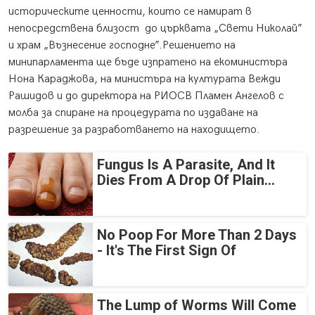
историческите ценности, които се намират в
непосредствена близост до църквата „Свети Николай”
и храм „Възнесение господне”.Решението на
минипарламента ще бъде изпратено на екоминистъра
Нона Караджова, на министъра на културата Вежди
Рашидов и до директора на РИОСВ Пламен Ангелов с
молба за спиране на процедурата по издаване на
разрешение за разработването на находището.
Fungus Is A Parasite, And It
Dies From A Drop Of Plain...
No Poop For More Than 2 Days
- It's The First Sign Of
The Lump of Worms Will Come