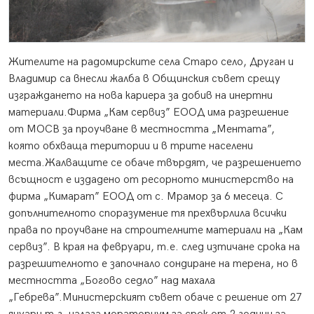
Жителите на радомирските села Старо село, Друган и
Владимир са внесли жалба в Общинския съвет срещу
изграждането на нова кариера за добив на инертни
материали.
Фирма „Кам сервиз” ЕООД има разрешение
от МОСВ за проучване в местността „Ментата”,
която обхваща територии и в трите населени
места.Жалващите се обаче твърдят, че разрешението
всъщност е издадено от ресорното министерство на
фирма „Кимарат” ЕООД от с. Мрамор за 6 месеца. С
допълнителното споразумение тя прехвърлила всички
права по проучване на строителните материали на „Кам
сервиз”. В края на февруари, т.е. след изтичане срока на
разрешителното е започнало сондиране на терена, но в
местността „Богово седло” над махала
„Гебрева”.Министерският съвет обаче с решение от 27