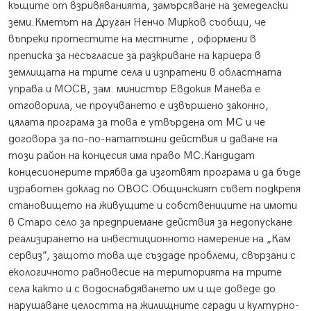
къщите от взривяванията, замърсяване на земеделски
земи.Кметът на Друган Ненчо Мирков съобщи, че
въпреки протестите на местните , оформени в
преписка за несъгласие за разкриване на кариера в
землищата на трите села и изпратени в областната
управа и МОСВ, зам. министър Евдокия Манева е
отговорила, че проучването е извършено законно,
цялата програма за това е утвърдена от МС и че
договора за по-по-нататъшни действия и даване на
този район на концесия има право МС.Кандидат
концесионерите трябва да изготвят програма и да бъде
изработен доклад по ОВОС.Общинският съвет подкрепя
становището на живущите и собствениците на имоти
в Старо село за предприемане действия за недопускане
реализирането на инвестиционното намерение на „Кам
сервиз”, защото това ще създаде проблеми, свързани с
екологичното равновесие на територията на трите
села както и с водоснабдяването им и ще доведе до
нарушаване целостта на жилищните сгради и културно-