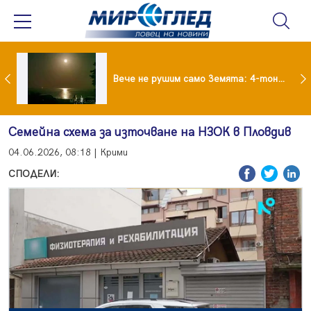
Супермарките в Гърция свалят цените на храните
Вече не рушим само Земята: 4-тонен фрагмент на SpaceX удари луната
Семейна схема за източване на НЗОК в Пловдив
04.06.2026, 08:18 | Крими
СПОДЕЛИ: