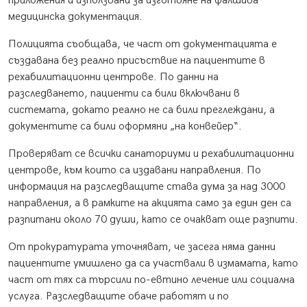
приложения и използвани за изготвяне на фалшива
медицинска документация.
Полицията съобщава, че част от документацията е
създавана без реално присъствие на пациентите в
рехабилитационни центрове. По данни на
разследването, пациенти са били включвани в
системата, докато реално не са били преглеждани, а
документите са били оформяни „на конвейер“.
Проверяват се всички санаториуми и рехабилитационни
центрове, към които са издавани направления. По
информация на разследващите става дума за над 3000
направления, а в рамките на акцията само за един ден са
разпитани около 70 души, като се очакват още разпити.
От прокуратурата уточняват, че засега няма данни
пациентите умишлено да са участвали в измамата, като
част от тях са търсили по-евтино лечение или социална
услуга. Разследващите обаче работят и по