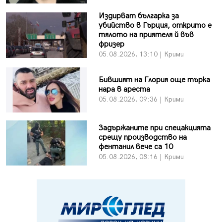
Издирват българка за
убийство в Гърция, открито е
тялото на приятеля й във
фризер
05.08.2026, 13:10 | Крими
Бившият на Глория още търка
нара в ареста
05.08.2026, 09:36 | Крими
Задържаните при спецакцията
срещу производство на
фентанил вече са 10
05.08.2026, 08:16 | Крими