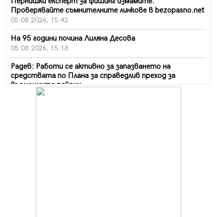
Пернишки експерт за фишинг измамите:
Проверявайте съмнителните линкове в bezopasno.net
05.08.2026, 15:42
На 95 години почина Лиляна Десова
05.08.2026, 15:18
Радев: Работи се активно за запазването на
средствата по Плана за справедлив преход за
въглищните райони
05.08.2026, 14:57
Звезди от световна сцена в Перник ще пеят на
Пернишката крепост
05.08.2026, 14:01
„Топлофикация Перник“ напредва с дигитализацията
на отчетния процес
05.08.2026, 11:48
Радев: Работи се усилено за спасяване на средствата
по Плана за справедлив преход за Стара Загора,
Кюстендил и Перник
05.08.2026, 11:34