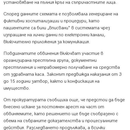
установяване на пълния кръг на съпричастните лица.
Според данните схемата е позволявала генериране на
фиктивни хоспитализации и процедури, като
пациентите са били „вписвани“ в системата чрез
изпращане на лични данни по електронни канали,
включително приложения за комуникация.
Повдигнатите обвинения включват участие в
организирана престъпна група, документни
престъпления и неправомерно получаване на средства
от здравната каса. Законът предвижда наказания от 3
до 15 години затвор, както и конфискация на
имущество.
От прокуратурата съобщиха още, че предстои да бъде
внесено искане за постоянен арест на част от
обвиняемите, като решението ще бъде съобразено с
обема на събраните доказателства и процесуалните
действия. Разследването продължава, а всички