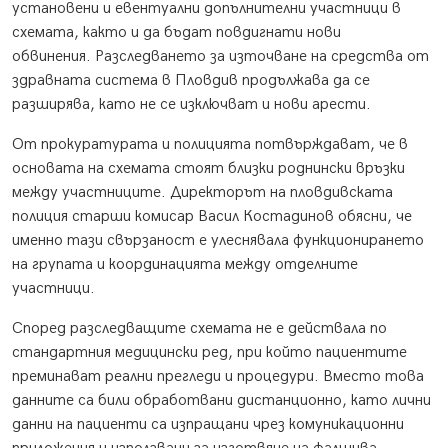
установени и евентуални допълнителни участници в
схемата, както и да бъдат повдигнати нови
обвинения. Разследването за източване на средства от
здравната система в Пловдив продължава да се
разширява, като не се изключват и нови арести.
От прокуратурата и полицията потвърждават, че в
основата на схемата стоят близки роднински връзки
между участниците. Директорът на пловдивската
полиция старши комисар Васил Костадинов обясни, че
именно тази свързаност е улеснявала функционирането
на групата и координацията между отделните
участници.
Според разследващите схемата не е действала по
стандартния медицински ред, при който пациентите
преминават реални прегледи и процедури. Вместо това
данните са били обработвани дистанционно, като лични
данни на пациенти са изпращани чрез комуникационни