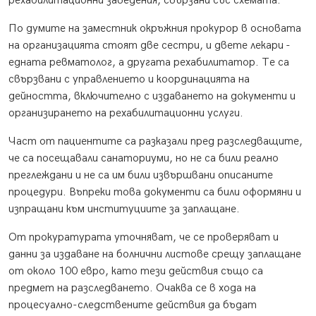
рехабилитационни заведения, свързани със схемата.
По думите на заместник окръжния прокурор в основата
на организацията стоят две сестри, и двете лекари -
едната ревматолог, а другата рехабилитатор. Те са
свързвани с управлението и координацията на
дейността, включително с издаването на документи и
организирането на рехабилитационни услуги.
Част от пациентите са разказали пред разследващите,
че са посещавали санаториуми, но не са били реално
преглеждани и не са им били извършвани описаните
процедури. Въпреки това документи са били оформяни и
изпращани към институциите за заплащане.
От прокуратурата уточняват, че се проверяват и
данни за издаване на болнични листове срещу заплащане
от около 100 евро, като тези действия също са
предмет на разследването. Очаква се в хода на
процесуално-следствените действия да бъдат