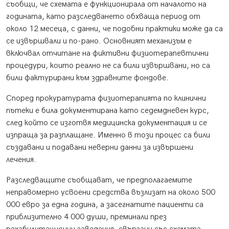
съобщи, че схемата е функционирала от началото на
годината, като разследването обхваща период от
около 12 месеца, с данни, че подобни практики може да са
се извършвали и по-рано. Основният механизъм е
включвал отчитане на фиктивни физиотерапевтични
процедури, които реално не са били извършвани, но са
били фактурирани към здравните фондове.
Според прокуратурата физиотерапията по клинични
пътеки е била документирана като седемдневен курс,
след който се изготвя медицинска документация и се
изпраща за разплащане. Именно в този процес са били
създавани и подавани неверни данни за извършени
лечения.
Разследващите съобщават, че предполагаемите
неправомерно усвоени средства възлизат на около 500
000 евро за една година, а засегнатите пациенти са
приблизително 4 000 души, преминали през