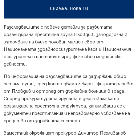
Снимка: Нова ТВ
Разследващите с повече детайли за разбитата
организирана престъпна група Пловдив, заподозряна в
източване на близо половин милион евро от
Националната здравноосигурителна каса и Националния
осигурителен институт чрез фиктивни медицински
дейности.
По информация на разследващите са задържани общо
петима души, сред които двама лекари - физиотерапевт
от Пловдив и ортопед от държавна болница в града.
Според прокуратурата групата е действала като
организирана престъпна структура, занимаваща се с
документни престъпления и неправомерно усвояване на
средства от здравната система.
Заместник окръжният прокурор Димитър Пехливанов