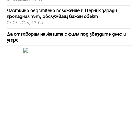
Частично бедствено положение в Перник заради
пропаднал път, обслужващ важен обект
07.08.2026, 12:05
Да отговорим на жегите с филм под звездите днес и
утре
07.08.2026, 10:21
Първите крачки в помощ на пенсионерите в Перник,
вече са факт
07.08.2026, 09:18
Пак ограничават камионите по магистралите в петък
и неделя. Ето обходните маршрути
07.08.2026, 07:55
Ето какво вдъхнови Здравка Евтимова за новата ѝ
книга
07.08.2026, 00:11
Продължава изграждането на нови паркоместа в
Перник