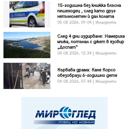
15-годишна без книжка блъсна
пешеходец , след като друг
непълнолетен ѝ дал колата
05.08.2026, 09:04 | Инциденти
След 4 дни издирване: Намериха
мъжа, потънал с джет в язовир
„Доспат“
04.08.2026, 12:34 | Инциденти
Кървава драма: Кане Корсо
обезобрази 6-годишно дете
04.08.2026, 07:48 | Инциденти