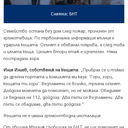
Снимка: БНТ
Семейство остана без дом след пожар, причинен от
гръмотевица. По първоначална информация мълния е
ударила къщата. Огънят е обхванал покрива, а след това
и цялата къща. Целият втори етаж е изпепелен. Няма
пострадали хора.
Илия Илиев, собственик на къщата:
„Прибрах се и тъкмо
да дръпна портата и комшията ми каза: ‘Гори, гори,
къщата ти гори’. Възпламени се всичко, тръгна огънят.
Дойдоха момчета да помогнат, но не можаха. Обадихме
се веднага на 112, дойдоха. Два пъти се възпламени. Два
пъти се обадихме, два пъти дойдоха.“
Къщата не е имала гръмоотводна инсталация.
От община Мъглиж съобщиха за БНТ, че ще помогнат на