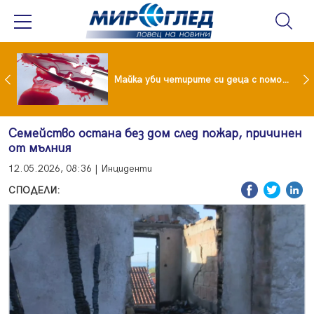
Проф.Кантарджиев: Пазете се от комарите и полово предаваните инфекции
Майка уби четирите си деца с помощта на баба им, след което се самоуби
Семейство остана без дом след пожар, причинен
от мълния
12.05.2026, 08:36 | Инциденти
СПОДЕЛИ: