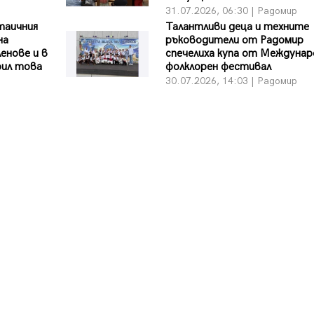
31.07.2026, 06:30 | Радомир
таичния
Талантливи деца и техните
на
ръководители от Радомир
енове и в
спечелиха купа от Междунар
рил това
фолклорен фестивал
е
30.07.2026, 14:03 | Радомир