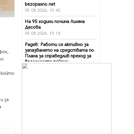
bezopasno.net
05.08.2026, 15:42
На 95 години почина Лиляна
Десова
05.08.2026, 15:18
Радев: Работи се активно за
запазването на средствата по
фон,
Плана за справедлив преход за
ъс
въглищните райони
05.08.2026, 14:57
 който
Звезди от световна сцена в
Перник ще пеят на Пернишката
крепост
05.08.2026, 14:01
и за
а
„Топлофикация Перник“
напредва с дигитализацията на
отчетния процес
05.08.2026, 11:48