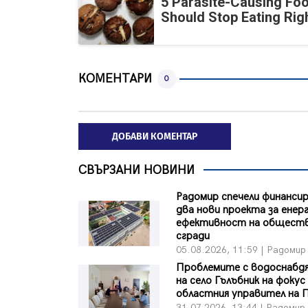
5 Parasite-Causing Fo
Should Stop Eating Ri
КОМЕНТАРИ
0
ДОБАВИ КОМЕНТАР
СВЪРЗАНИ НОВИНИ
Радомир спечели финансир
два нови проекта за енер
ефективност на общест
сгради
05.08.2026, 11:59 | Радомир
Проблемите с водоснабд
на село Гълъбник на фокус
областния управител на 
31.07.2026, 13:44 | Радомир