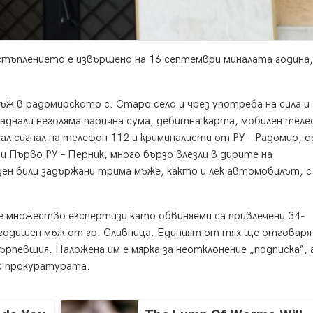
естъплението е извършено на 16 септември миналата година,
ъж в радомирското с. Старо село и чрез употреба на сила и
аднали неголяма парична сума, дебитна карта, мобилен теле
 сигнал на телефон 112 и криминалисти от РУ – Радомир, с
и Първо РУ – Перник, много бързо влезли в дирите на
н били задържани трима мъже, както и лек автомобилът, с
е множество експертизи като обвиняеми са привлечени 34-
годишен мъж от гр. Сливница. Единият от тях ще отговаря 
рпевшия. Наложена им е мярка за неотклонение „подписка“, 
с прокуратурата.