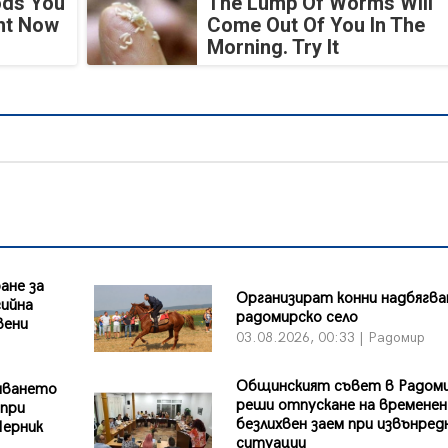
ods You
The Lump Of Worms Will
ght Now
Come Out Of You In The
Morning. Try It
ане за
Организират конни надбягва
гийна
радомирско село
вени
03.08.2026, 00:33 | Радомир
Общинският съвет в Радом
яването
реши отпускане на временен
 при
безлихвен заем при извънред
Перник
ситуации