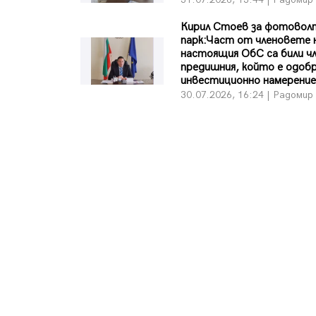
Кирил Стоев за фотовол
парк:Част от членовете 
настоящия ОбС са били чл
предишния, който е одоб
инвестиционно намерени
30.07.2026, 16:24 | Радомир