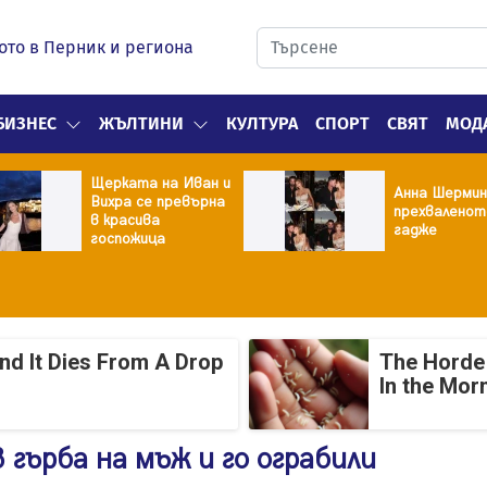
ото в Перник и региона
БИЗНЕС
ЖЪЛТИНИ
КУЛТУРА
СПОРТ
СВЯТ
МОД
Щерката на Иван и
Анна Шермин
Вихра се превърна
прехваленот
в красива
гадже
госпожица
And It Dies From A Drop
The Horde 
In the Mor
 гърба на мъж и го ограбили