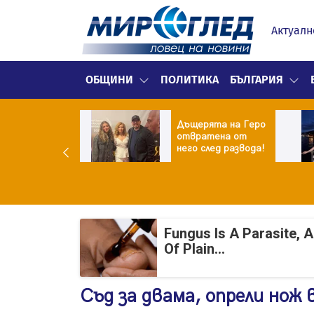
Актуалн
ОБЩИНИ
ПОЛИТИКА
БЪЛГАРИЯ
ор Батков
Дъщерята на Геро
жи дъщеря си
отвратена от
ина!
него след развода!
Fungus Is A Parasite, 
Of Plain...
Съд за двама, опрели нож в