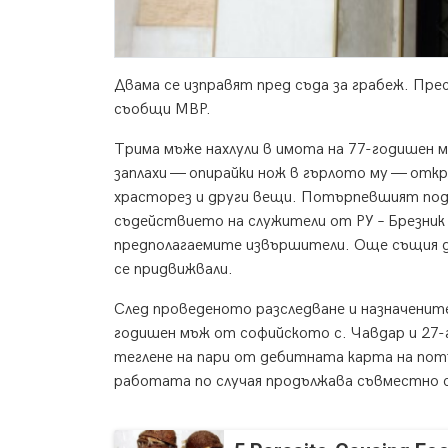
Двама се изправят пред съда за грабеж. Пр
съобщи МВР.
Трима мъже нахлули в имота на 77-годишен м
заплахи — опирайки нож в гърлото му — откр
храсторез и други вещи. Потърпевшият подал
съдействието на служители от РУ – Брезник 
предполагаемите извършители. Още същия де
се придвижвали.
След проведеното разследване и назначенит
годишен мъж от софийското с. Чавдар и 27-
теглене на пари от дебитната карта на потъ
работата по случая продължава съвместно 