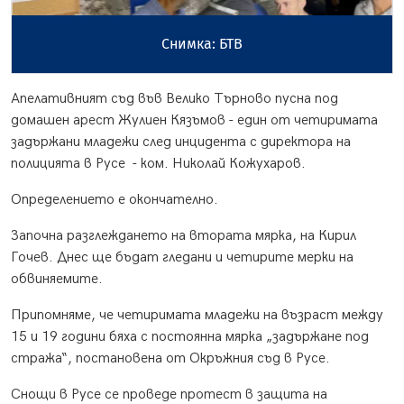
Снимка: БТВ
Апелативният съд във Велико Търново пусна под
домашен арест Жулиен Кязъмов - един от четиримата
задържани младежи след инцидента с директора на
полицията в Русе - ком. Николай Кожухаров.
Определението е окончателно.
Започна разглеждането на втората мярка, на Кирил
Гочев. Днес ще бъдат гледани и четирите мерки на
обвиняемите.
Припомняме, че четиримата младежи на възраст между
15 и 19 години бяха с постоянна мярка „задържане под
стража“, постановена от Окръжния съд в Русе.
Снощи в Русе се проведе протест в защита на