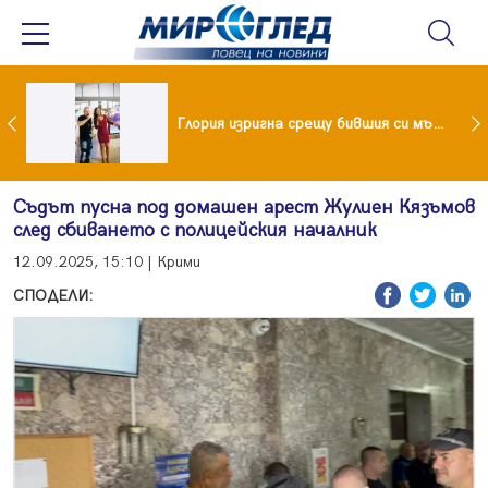
 и майка си построиха къща от 8000 стъклени бутилки
Глория изригна срещу бившия си мъж: Беше със 120-килограмова жена! Искаше бърза печалба...
Съдът пусна под домашен арест Жулиен Кязъмов
след сбиването с полицейския началник
12.09.2025, 15:10 | Крими
СПОДЕЛИ: