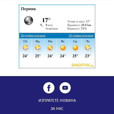
„Топлофикация Перник“ напредва с дигитализацията
на отчетния процес
05.08.2026, 11:48
Радев: Работи се усилено за спасяване на средствата
по Плана за справедлив преход за Стара Загора,
Кюстендил и Перник
05.08.2026, 11:34
ИЗПРАТЕТЕ НОВИНА
ЗА НАС