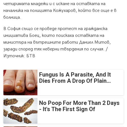
четиримата младежи и с искане на оставката на
началника на полицията Кожухаров, който все още е в
болница.
В София също се проведе протест на гражданска
инициатива Боец, които поискаха оставката на
министъра на вътрешните работи Даниел Митов,
заради според тях неверни твърдения по случая. /
Източник: БТВ
Fungus Is A Parasite, And It
Dies From A Drop Of Plain...
No Poop For More Than 2 Days
- It's The First Sign Of