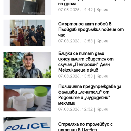
на дрога
07.08.2026, 14:42 | Крими
Смъртоносният побой в
Пловдив продължил повече от
час
07.08.2026, 13:58 | Крими
Близки се питат дали
изчезналият свидетел от
случая „Петрохан“ Деян
Мексиканеца е жив
07.08.2026, 13:53 | Крими
Полицията предупреждава за
фалшиви „лечители“ от
Родопите и „чудодейни“
мехлеми
07.08.2026, 12:32 | Крими
Стреляха по тролейбус с
пътници в Плевен