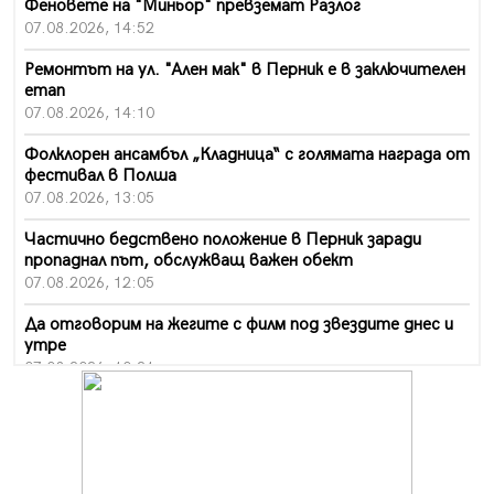
Феновете на "Миньор" превземат Разлог
07.08.2026, 14:52
Ремонтът на ул. "Ален мак" в Перник е в заключителен
етап
07.08.2026, 14:10
Фолклорен ансамбъл „Кладница“ с голямата награда от
фестивал в Полша
07.08.2026, 13:05
Частично бедствено положение в Перник заради
пропаднал път, обслужващ важен обект
07.08.2026, 12:05
Да отговорим на жегите с филм под звездите днес и
утре
07.08.2026, 10:21
Първите крачки в помощ на пенсионерите в Перник,
вече са факт
07.08.2026, 09:18