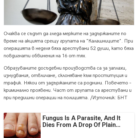
Очаква се съдът да гледа мерките на задържаните по
време на акцията срещу групата на "Калашниците". При
операцията в неделя бяха арестувани 52 души, като бяха
повдигнати обвинения на 16 от тях.
Образуваните досъдебни производства са за заплахи,
изнудвания, отвличане, склоняване към проституция и
трафик. Някои от задържаните са роднини. Повечето –
криминално проявени. Част от групата са арестувани и
при предишни операции на полицията. /Източник: БНТ
Fungus Is A Parasite, And It
Dies From A Drop Of Plain...