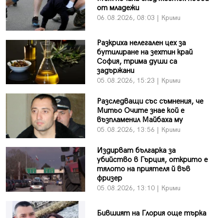
от младежи
06.08.2026, 08:03 | Крими
Разкриха нелегален цех за
бутилиране на зехтин край
София, трима души са
задържани
05.08.2026, 15:23 | Крими
Разследващи със съмнения, че
Митьо Очите знае кой е
възпламенил Майбаха му
05.08.2026, 13:56 | Крими
Издирват българка за
убийство в Гърция, открито е
тялото на приятеля й във
фризер
05.08.2026, 13:10 | Крими
Бившият на Глория още търка