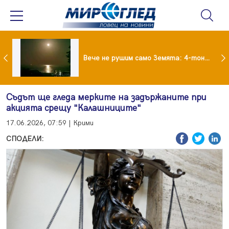
Супермарките в Гърция свалят цените на храните
Вече не рушим само Земята: 4-тонен фрагмент на SpaceX удари луната
Съдът ще гледа мерките на задържаните при
акцията срещу "Калашниците"
17.06.2026, 07:59 | Крими
СПОДЕЛИ: