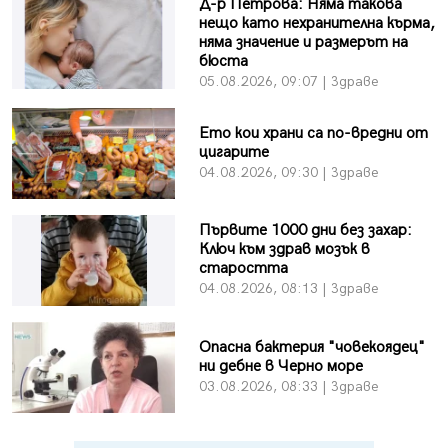
Д-р Петрова: Няма такова
нещо като нехранителна кърма,
няма значение и размерът на
бюста
05.08.2026, 09:07 | Здраве
Ето кои храни са по-вредни от
цигарите
04.08.2026, 09:30 | Здраве
Първите 1000 дни без захар:
Ключ към здрав мозък в
старостта
04.08.2026, 08:13 | Здраве
Опасна бактерия "човекоядец"
ни дебне в Черно море
03.08.2026, 08:33 | Здраве