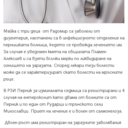
Майка с три деца от Радомир са заболели от
дизентерия, настанени са в инфекциозното отделение на
пернишката болница, където се провежда лечението им.
За случая е уведомен кмета на общината Пламен
Алексиев и са взети всички мерки по ликвидиране на
огнището на заразата. Според лекари тези болести
може да се характеризират скато болести на мръсните
ръце.
В РЗИ Перник за изминалата седмица са регистрирани и 4
случая на ентероколит като двама от болните са от
Перник и по един от Рударци и трънското сели
Милославци. Приет на лечение е и болен от салмонелоза.
Двоен ръст има регистриран на заразните заболявания