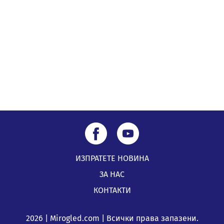
посещение в музея в Перник
05.08.2026, 09:02
Млади мъже от Перник в инициатива „Перник
подкрепя своите пенсионери“
05.08.2026, 08:57
ИЗПРАТЕТЕ НОВИНА
ЗА НАС
КОНТАКТИ
2026 | Mirogled.com | Всички права запазени.