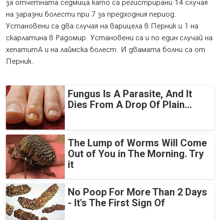
за отчетната седмица като са регистрирани 14 случая
на заразни болести при 7 за предходния период.
Установени са два случая на варицела в Перник и 1 на
скарлатина в Радомир. Установени са и по един случай на
хепатитА и на лаймска болест. И двамата болни са от
Перник.
Fungus Is A Parasite, And It
Dies From A Drop Of Plain...
The Lump of Worms Will Come
Out of You in The Morning. Try
it
No Poop For More Than 2 Days
- It's The First Sign Of