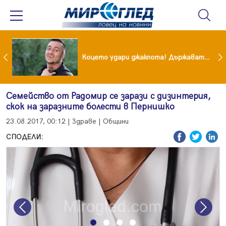
преди бурята! Защо Саня Армутлиева продължава да мълчи за раздялата с Дара?
Коцето удари джакпота! Държавата му плаща 95 000 евро
Семейство от Радомир се зарази с дизинтерия,
скок на заразните болести в Пернишко
23.08.2017, 00:12 | Здраве | Общини
СПОДЕЛИ:
Previous
Next