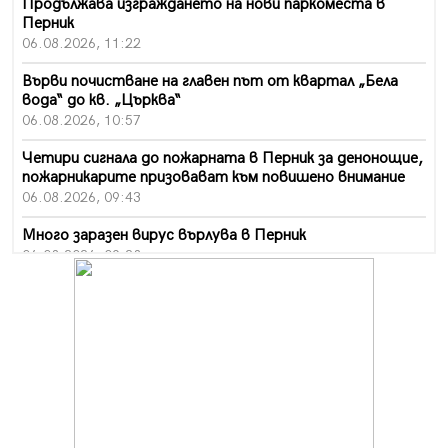
Продължава изграждането на нови паркоместа в
Перник
06.08.2026, 11:22
Върви почистване на главен път от квартал „Бела
вода“ до кв. „Църква“
06.08.2026, 10:57
Четири сигнала до пожарната в Перник за денонощие,
пожарникарите призовават към повишено внимание
06.08.2026, 09:43
Много заразен вирус върлува в Перник
06.08.2026, 09:28
Проверки за спазване правилата за пожарна
безопасност по време на жътвената кампания в
Перник
06.08.2026, 07:51
Ето какви забавления ще има през август в Перник
06.08.2026, 00:48
Пернишки експерт за фишинг измамите: