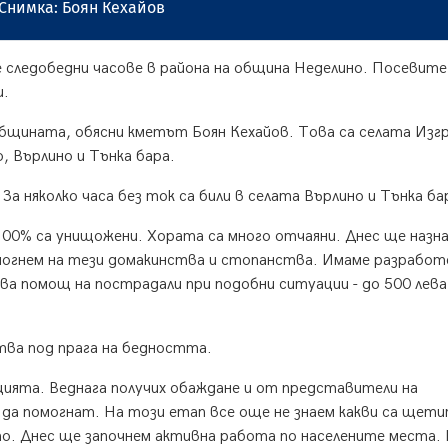
Снимка: Боян Кехайов
 следобедни часове в района на община Неделино. Посевите
и.
общината, обясни кметът Боян Кехайов. Това са селата Изг
, Върлино и Тънка бара.
 няколко часа без ток са били в селата Върлино и Тънка ба
100% са унищожени. Хората са много отчаяни. Днес ще назн
помогнем на тези домакинства и стопанства. Имаме разработ
ва помощ на пострадали при подобни ситуации - до 500 лева”
ва под прага на бедността.
ията. Веднага получих обаждане и от представители на
 да помогнат. На този етап все още не знаем какви са щети
то. Днес ще започнем активна работа по населените места. 