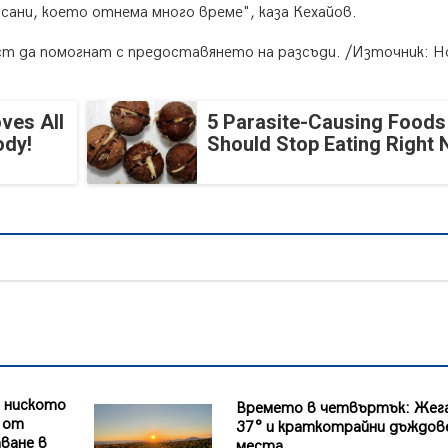
сани, което отнема много време", каза Кехайов.
ст да помогнат с предоставянето на разсъди. /Източник: Н
ves All
5 Parasite-Causing Foods
ody!
Should Stop Eating Right
 ниското
Времето в четвъртък: Жег
т от
37° и краткотрайни дъждов
ване в
места