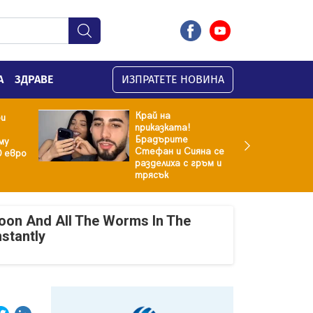
А
ЗДРАВЕ
ИЗПРАТЕТЕ НОВИНА
Край на
ри
приказката!
Брадърите
му
Стефан и Сияна се
0 евро
разделиха с гръм и
трясък
oon And All The Worms In The
nstantly