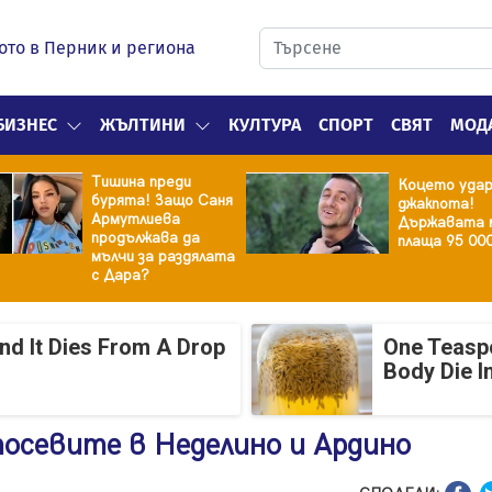
ото в Перник и региона
БИЗНЕС
ЖЪЛТИНИ
КУЛТУРА
СПОРТ
СВЯТ
МОД
Тишина преди
Коцето уда
бурята! Защо Саня
джакпота!
Армутлиева
Държавата 
продължава да
плаща 95 00
мълчи за раздялата
с Дара?
And It Dies From A Drop
One Teasp
Body Die I
осевите в Неделино и Ардино