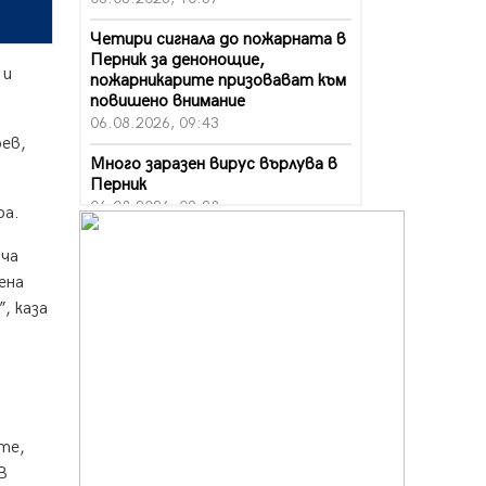
Четири сигнала до пожарната в
Перник за денонощие,
 и
пожарникарите призовават към
повишено внимание
06.08.2026, 09:43
рев,
Много заразен вирус върлува в
Перник
06.08.2026, 09:28
ра.
Проверки за спазване правилата
ача
за пожарна безопасност по
ена
време на жътвената кампания в
, каза
Перник
06.08.2026, 07:51
Ето какви забавления ще има
през август в Перник
06.08.2026, 00:48
те,
Пернишки експерт за фишинг
В
измамите: Проверявайте