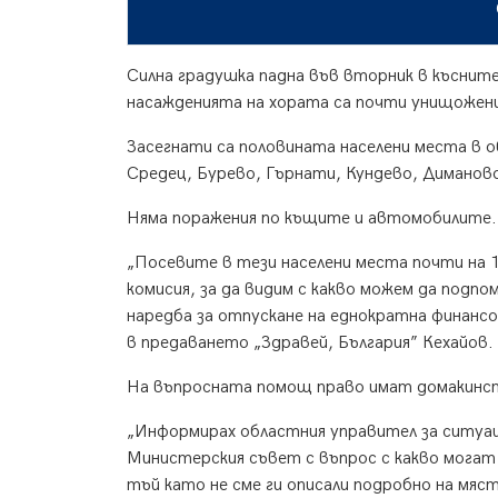
Силна градушка падна във вторник в късните
насажденията на хората са почти унищожен
Засегнати са половината населени места в 
Средец, Бурево, Гърнати, Кундево, Диманово
Няма поражения по къщите и автомобилите. За
„Посевите в тези населени места почти на 
комисия, за да видим с какво можем да под
наредба за отпускане на еднократна финансо
в предаването „Здравей, България” Кехайов.
На въпросната помощ право имат домакинст
„Информирах областния управител за ситуац
Министерския съвет с въпрос с какво могат
тъй като не сме ги описали подробно на мяс