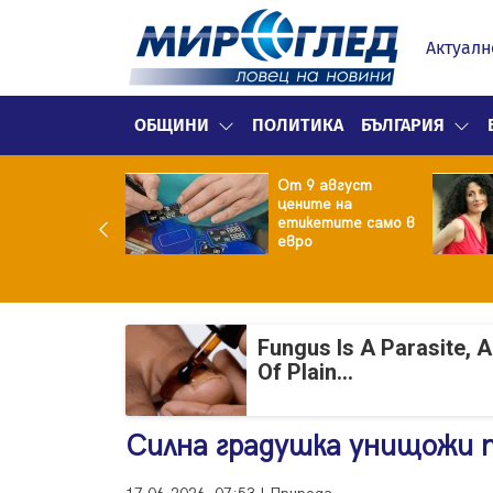
Актуалн
ОБЩИНИ
ПОЛИТИКА
БЪЛГАРИЯ
ект за
От 9 август
раждане на 13-
цените на
жна
етикетите само в
гаджамия"
евро
гневи жителите
Лондон
Fungus Is A Parasite, 
Of Plain...
Силна градушка унищожи п