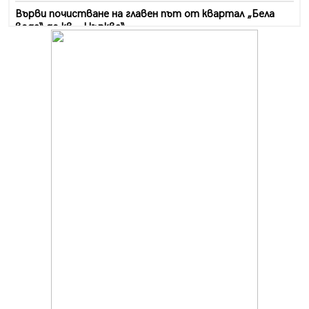
Върви почистване на главен път от квартал „Бела
вода“ до кв. „Църква“
06.08.2026, 10:57
Четири сигнала до пожарната в Перник за денонощие,
пожарникарите призовават към повишено внимание
06.08.2026, 09:43
Много заразен вирус върлува в Перник
06.08.2026, 09:28
Проверки за спазване правилата за пожарна
безопасност по време на жътвената кампания в
Перник
06.08.2026, 07:51
Ето какви забавления ще има през август в Перник
06.08.2026, 00:48
Пернишки експерт за фишинг измамите:
Проверявайте съмнителните линкове в bezopasno.net
05.08.2026, 15:42