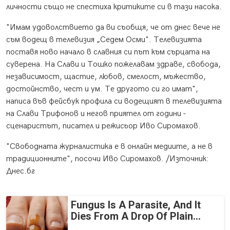
личности също не спестиха критиките си в тази насока.
"Имам удоволствието да ви съобщя, че от днес вече не
съм водещ в телевизия „Седем Осми". Телевизията
поставя ново начало в славния си път към сърцата на
суверена. На Слави и Тошко пожелавам здраве, свобода,
независимост, щастие, любов, смелост, мъжество,
достойнство, чест и ум. Те другото си го имат",
написа във фейсбук профила си водещият в телевизията
на Слави Трифонов и негов приятел от години -
сценаристът, писател и режисьор Иво Сиромахов.
"Свободната журналистика е в онлайн медиите, а не в
традиционните", посочи Иво Сиромахов. /Източник:
Днес.бг
Fungus Is A Parasite, And It
Dies From A Drop Of Plain...