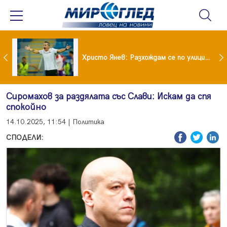
 болките в кръста след отпуските: Летните навици, които ни разболяват
Христо Янев: Разхождам се по улиците на София като най-мразения човек в държавата
Сиромахов за раздялата със Слави: Искам да спя
спокойно
14.10.2025, 11:54 | Политика
СПОДЕЛИ: