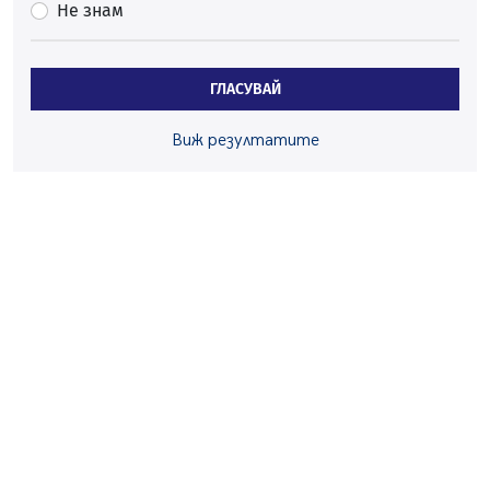
Не знам
05.08.2026, 11:22
След сигнали: Санкции за шумни младежи и
предупреждения заради тормоз над жена в Перник
ГЛАСУВАЙ
05.08.2026, 10:03
Непълнолетни с електрически тротинетки
Виж резултатите
санкционирани при нощна проверка в Перник
05.08.2026, 10:00
По-малко тежки катастрофи в Пернишко от
началото на годината
05.08.2026, 09:30
Здравният министър Катя Ивкова и депутата от
Перник Мартин Жлябинков обходиха здравни
заведения в Перник
05.08.2026, 09:06