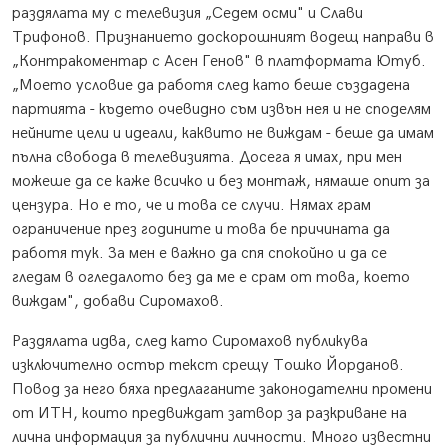
раздялата му с телевизия „Седем осми" и Слави
Трифонов. Признанието доскорошният водещ направи в
„Контракоментар с Асен Генов" в платформата Ютуб.
„Моето условие да работя след като беше създадена
партията - където очевидно съм извън нея и не споделям
нейните цели и идеали, каквито не виждам - беше да имам
пълна свобода в телевизията. Досега я имах, при мен
можеше да се каже всичко и без монтаж, нямаше опит за
цензура. Но е то, че и това се случи. Нямах грам
ограничение през годините и това бе причината да
работя тук. За мен е важно да спя спокойно и да се
гледам в огледалото без да ме е срам от това, което
виждам", добави Сиромахов.
Раздялата идва, след като Сиромахов публикува
изключително остър текст срещу Тошко Йорданов.
Повод за него бяха предлаганите законодателни промени
от ИТН, които предвиждат затвор за разкриване на
лична информация за публични личности. Много известни