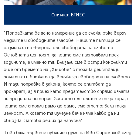
Снимка: БГНЕС
"Поправката бе ясно намерение да се сложи ръка върху
медиите и свободните гласове. Нашите пътища се
разминаха по въпроса със свободата на словото.
Основната ценност, за които сме настоявали през
годините, е именно тя. Влизали сме в остри конфликти
още от времето на „Хъшове" с тогава действащи
политици и битката за всички за свободата на словото.
И тази поправка в закона, която се опитват да
прокарат, аз я приех като предателство спрямо цялата
ни предишна история. Защото със същите тези хора, с
които сме стояли рамо до рамо, сме отстоявали тази
ценност. А когато тя изчезне вече няма какво да ни
свързва. Затова реших да напусна".
Това бяха първите публични думи на Иво Сиромахов след