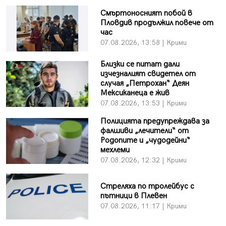
Смъртоносният побой в
Пловдив продължил повече от
час
07.08.2026, 13:58 | Крими
Близки се питат дали
изчезналият свидетел от
случая „Петрохан“ Деян
Мексиканеца е жив
07.08.2026, 13:53 | Крими
Полицията предупреждава за
фалшиви „лечители“ от
Родопите и „чудодейни“
мехлеми
07.08.2026, 12:32 | Крими
Стреляха по тролейбус с
пътници в Плевен
07.08.2026, 11:17 | Крими