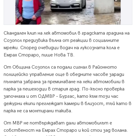
Скандален клип на лек автомобил в градската градина на
Созопол предизвика вълна от реакции в социалните
мрежи. Според очевидци водач на луксозната кола е
Емрах Стораро, пише Нова ТВ.
От Община Созопол са подали сигнал в Районното
полицейско управление още в обедните часове заради
пълната забрана за преминаване на леки автомобили в
парка за пешеходци в стария град. По-късно проверка
започнаха и от ОДМВР – Бургас, като към този час
дежурни екипи преглеждат камери в близост, тъй като в
парка не са монтирани такива.
От МВР не потвърждават дали автомобилът е
собственост на Емрах Стораро и кой стои зад волана.