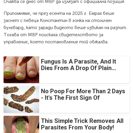
Очаква се днес от МВР да излязат с официална позиция.
Припомняме, че през есента на 2025 г. Емрах беше
заснет с певеца Константин в гонка на столичен
булевард, като заради видеото беше извикан на разпит.
Тогава от МВР поискаха свидетелството за
управление, което постановление той обжалва.
Fungus Is A Parasite, And It
Dies From A Drop Of Plain...
No Poop For More Than 2 Days
- It's The First Sign Of
This Simple Trick Removes All
Parasites From Your Body!