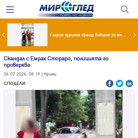
 и майка си построиха къща от 8000 стъклени бутилки
Глория изригна срещу бившия си мъж: Беше със 120-килограмова жена! Искаше бърза печалба...
Скандал с Емрах Стораро, полицията го
проверява
06.07.2026, 08:19 | Крими
СПОДЕЛИ: