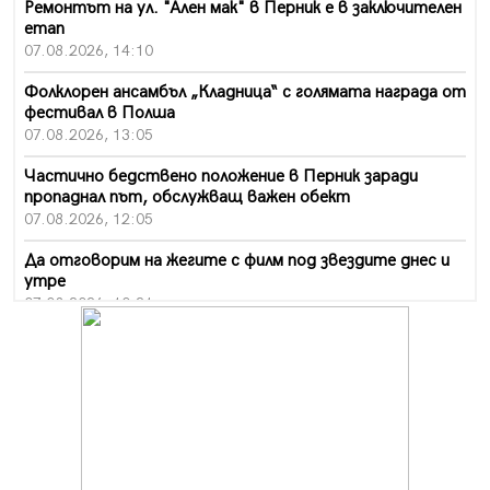
Ремонтът на ул. "Ален мак" в Перник е в заключителен
етап
07.08.2026, 14:10
Фолклорен ансамбъл „Кладница“ с голямата награда от
фестивал в Полша
07.08.2026, 13:05
Частично бедствено положение в Перник заради
пропаднал път, обслужващ важен обект
07.08.2026, 12:05
Да отговорим на жегите с филм под звездите днес и
утре
07.08.2026, 10:21
Първите крачки в помощ на пенсионерите в Перник,
вече са факт
07.08.2026, 09:18
Пак ограничават камионите по магистралите в петък
и неделя. Ето обходните маршрути
07.08.2026, 07:55