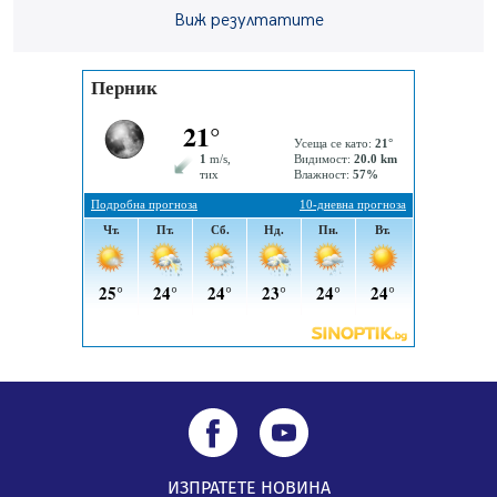
Виж резултатите
Извънредният и пълномощен посланик на Иран на
посещение в музея в Перник
05.08.2026, 09:02
Млади мъже от Перник в инициатива „Перник
подкрепя своите пенсионери“
05.08.2026, 08:57
5 случая на хепатит от началото на юли до сега в
Перник
05.08.2026, 00:32
ИЗПРАТЕТЕ НОВИНА