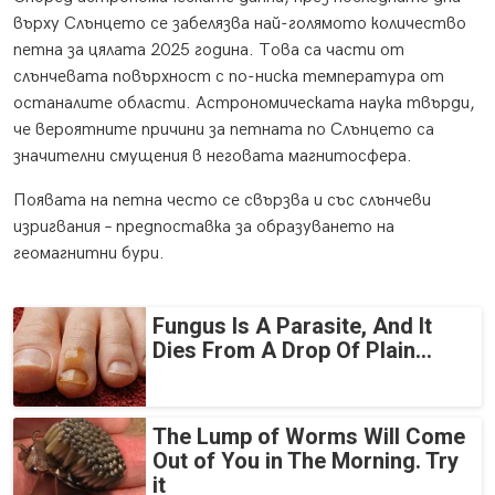
върху Слънцето се забелязва най-голямото количество
петна за цялата 2025 година. Това са части от
слънчевата повърхност с по-ниска температура от
останалите области. Астрономическата наука твърди,
че вероятните причини за петната по Слънцето са
значителни смущения в неговата магнитосфера.
Появата на петна често се свързва и със слънчеви
изригвания – предпоставка за образуването на
геомагнитни бури.
Fungus Is A Parasite, And It
Dies From A Drop Of Plain...
The Lump of Worms Will Come
Out of You in The Morning. Try
it