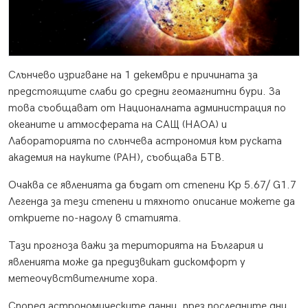
Слънчево изригване на 1 декември е причината за
предстоящите слаби до средни геомагнитни бури. За
това съобщават от Националната администрация по
океаните и атмосферата на САЩ (НАОА) и
Лабораторията по слънчева астрономия към руската
академия на науките (РАН), съобщава БТВ.
Очаква се явленията да бъдат от степени Kp 5.67/ G1.7
Легенда за тези степени и тяхното описание можете да
откриете по-надолу в статията.
Тази прогноза важи за територията на България и
явленията може да предизвикат дискомфорт у
метеочувствителните хора.
Според астрономическите данни, през последните дни