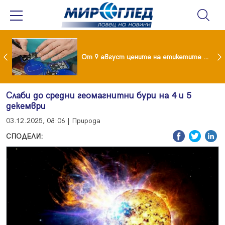
 за изграждане на 13-етажна "мегаджамия" разгневи жителите на Лондон
От 9 август цените на етикетите само в евро
Слаби до средни геомагнитни бури на 4 и 5
декември
03.12.2025, 08:06 | Природа
СПОДЕЛИ: