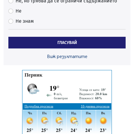
Не, но трябва да се ограничи съдържанието
05.08.2026, 00:32
Не
Обвинител от Перник оглави Независимо сдружение
на българските прокурори
Не знам
04.08.2026, 15:31
Новите влакове снабдени с климатик и Wi-Fi връзка
ГЛАСУВАЙ
тръгват от понеделник
04.08.2026, 14:24
Виж резултатите
56-годишен е загиналият водач на камион, паднал от
мост на "Струма"
04.08.2026, 12:08
Най-чаканият ремонт в Перник започва този петък
04.08.2026, 09:11
Все по-горещо с всеки ден: Жълт код в почти цялата
страна, Перник свети в зелено
04.08.2026, 07:39