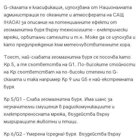
G-скалата е класификация, използвана от Националната
администрация по океаните и атмосферата на САЩ
(НАОА) за описание на потенциалните ефекти от
геомагнитна буря върху технологиите – електрически
мрежи, орбитални сателити и т.н. Може да се използва и
като предупреждение към метеочувствителните хора.
Тоест, най-слабата геомагнитна буря се посочва като
Kp 5, а тя съответства на G1. По-високите стойности
на Kp съответстват на по-високи степени по G-
скалата и така например Кр 9 или G5 е най-екстремната
буря.
Кр 5/G1 – Слаба геомагнитна буря. Има шанс за
незначителни смущения в радиокомуникациите и
електропреносната мрежа, въздейства върху
мигриращите животни и птици.
Кр 6/G2 – Умерена (средна) буря. Въздейства върху