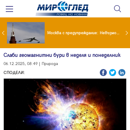
Вече не рушим само Земята: 4-тонен фрагмент на SpaceX удари луната
Москва с предупреждание: Невъзможно е да бъде победена ядрена сила като Русия
Слаби геомагнитни бури в неделя и понеделник
06.12.2025, 08:49 | Природа
СПОДЕЛИ: