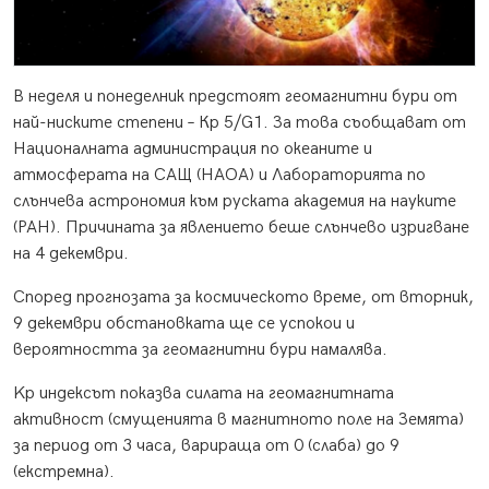
В неделя и понеделник предстоят геомагнитни бури от
най-ниските степени – Кр 5/G1. За това съобщават от
Националната администрация по океаните и
атмосферата на САЩ (НАОА) и Лабораторията по
слънчева астрономия към руската академия на науките
(РАН). Причината за явлението беше слънчево изригване
на 4 декември.
Според прогнозата за космическото време, от вторник,
9 декември обстановката ще се успокои и
вероятността за геомагнитни бури намалява.
Kp индексът показва силата на геомагнитната
активност (смущенията в магнитното поле на Земята)
за период от 3 часа, варираща от 0 (слаба) до 9
(екстремна).